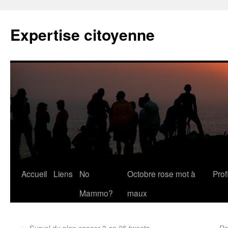
Expertise citoyenne
Accueil
Liens
No
Octobre rose mot à
Profi
Mammo?
maux
←
Survol du plan cancer 3 en 25 tweets
Re