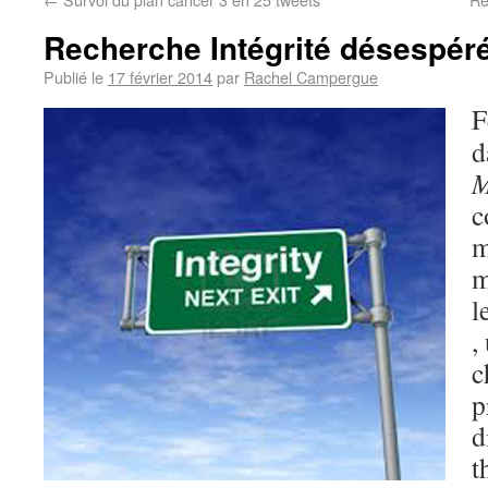
Recherche Intégrité désespér
Publié le
17 février 2014
par
Rachel Campergue
F
d
M
c
m
m
l
,
c
p
d
t