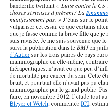
banderille twittant
« Lutte contre le CS 
choses sérieuses à présent? La
#mamm
manifestement pas. »
J’étais sur le poi
vulgariser cet essai, ce que certains att
que je fasse comme la brave fille que je 
suis ravisée. Je me suis souvenue que l
suivi la publication dans le
BMJ
en juil
d’Autier
sur les trois paires de pays eur
mammographie en elle-même, contraire
thérapeutiques, n’avait eu que peu d’inf
de mortalité par cancer du sein. Cette ét
bruit, et pourtant elle n’avait pas pu cha
mammographie par le grand public. Pas p
faire, en novembre 2012, l’étude tout a
Bleyer et Welch
, commentée
ICI
, estima