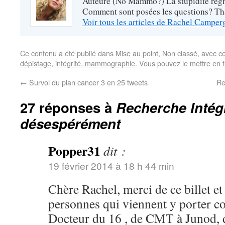
Auteure (No Mammo?) La stupidité règne
Comment sont posées les questions? Tha
Voir tous les articles de Rachel Campe
Ce contenu a été publié dans
Mise au point
,
Non classé
, avec c
dépistage
,
intégrité
,
mammographie
. Vous pouvez le mettre en 
←
Survol du plan cancer 3 en 25 tweets
Re
27 réponses à
Recherche Intégr
désespérément
Popper31
dit :
19 février 2014 à 18 h 44 min
Chère Rachel, merci de ce billet et 
personnes qui viennent y porter c
Docteur du 16 , de CMT à Junod,