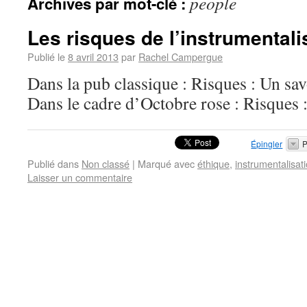
people
Archives par mot-clé :
Les risques de l’instrumentali
Publié le
8 avril 2013
par
Rachel Campergue
Dans la pub classique : Risques :
Dans le cadre d’Octobre rose : Risques
Épingler
P
Publié dans
Non classé
|
Marqué avec
éthique
,
instrumentalisat
Laisser un commentaire