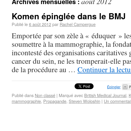
août 2012
Archives mensuelles :
Komen épinglée dans le BMJ
Publié le
6 août 2012
par
Rachel Campergue
Emportée par son zèle à « éduquer » le
soumettre à la mammographie, la fonda
incontesté des organisations caritatives 
cancer du sein, ne les tromperait-elle pas 
de la procédure au …
Continuer la lect
Épingler
P
Publié dans
Non classé
|
Marqué avec
British Medical Journal
,
mammographie
,
Propagande
,
Steven Woloshin
|
Un commentai