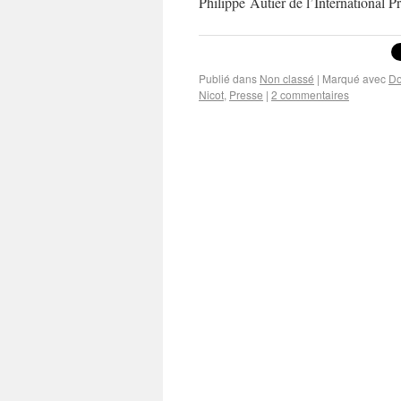
Philippe Autier de l’International 
Publié dans
Non classé
|
Marqué avec
Do
Nicot
,
Presse
|
2 commentaires