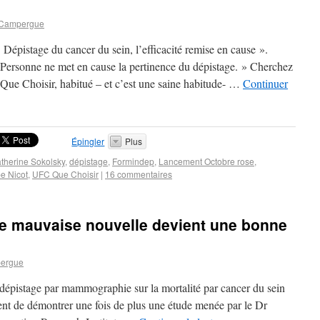
 Campergue
épistage du cancer du sein, l’efficacité remise en cause ».
 Personne ne met en cause la pertinence du dépistage. » Cherchez
Que Choisir, habitué – et c’est une saine habitude- …
Continuer
Épingler
Plus
therine Sokolsky
,
dépistage
,
Formindep
,
Lancement Octobre rose
,
pe Nicot
,
UFC Que Choisir
|
16 commentaires
e mauvaise nouvelle devient une bonne
ergue
dépistage par mammographie sur la mortalité par cancer du sein
ient de démontrer une fois de plus une étude menée par le Dr