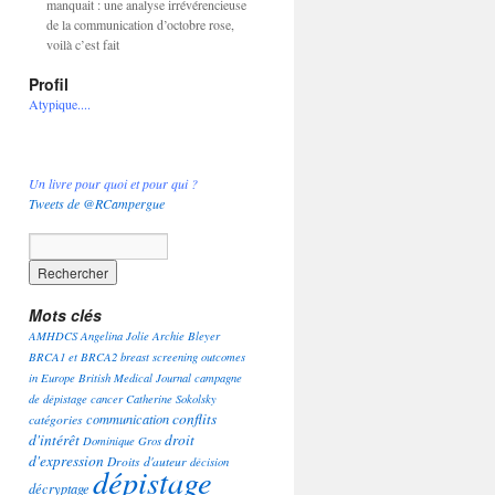
manquait : une analyse irrévérencieuse
de la communication d’octobre rose,
voilà c’est fait
Profil
Atypique....
Un livre pour quoi et pour qui ?
Tweets de @RCampergue
Mots clés
AMHDCS
Angelina Jolie
Archie Bleyer
BRCA1 et BRCA2
breast screening outcomes
in Europe
British Medical Journal
campagne
de dépistage
cancer
Catherine Sokolsky
conflits
communication
catégories
d'intérêt
droit
Dominique Gros
d'expression
Droits d'auteur
décision
dépistage
décryptage