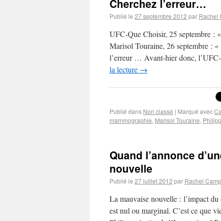
Cherchez l’erreur…
Publié le
27 septembre 2012
par
Rachel
UFC-Que Choisir, 25 septembre : « D
Marisol Touraine, 26 septembre : «
l’erreur … Avant-hier donc, l’UFC-
la lecture
→
Publié dans
Non classé
|
Marqué avec
Ca
mammographie
,
Marisol Touraine
,
Philip
Quand l’annonce d’un
nouvelle
Publié le
27 juillet 2012
par
Rachel Camp
La mauvaise nouvelle : l’impact du 
est nul ou marginal. C’est ce que v