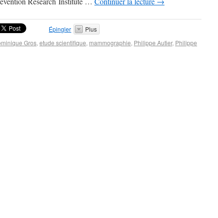
Prevention Research Institute …
Continuer la lecture
→
Épingler
Plus
minique Gros
,
etude scientifique
,
mammographie
,
Philippe Autier
,
Philippe