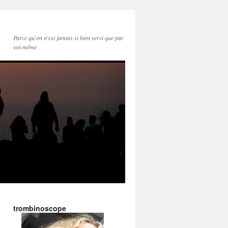
Parce qu'on n'est jamais si bien servi que par
soi-même
trombinoscope