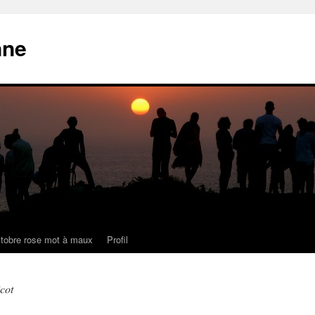
nne
tobre rose mot à maux
Profil
cot