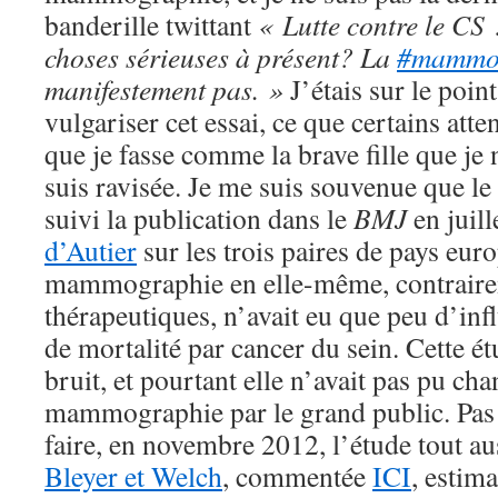
banderille twittant
« Lutte contre le CS 
choses sérieuses à présent? La
#mamm
manifestement pas. »
J’étais sur le poi
vulgariser cet essai, ce que certains att
que je fasse comme la brave fille que je 
suis ravisée. Je me suis souvenue que l
suivi la publication dans le
BMJ
en juil
d’Autier
sur les trois paires de pays eur
mammographie en elle-même, contraire
thérapeutiques, n’avait eu que peu d’inf
de mortalité par cancer du sein. Cette ét
bruit, et pourtant elle n’avait pas pu cha
mammographie par le grand public. Pas p
faire, en novembre 2012, l’étude tout a
Bleyer et Welch
, commentée
ICI
, estima