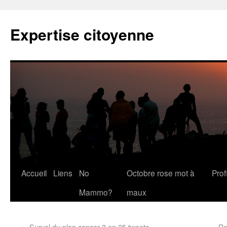
Expertise citoyenne
Accueil
Liens
No
Octobre rose mot à
Profi
Mammo?
maux
←
Survol du plan cancer 3 en 25 tweets
Re