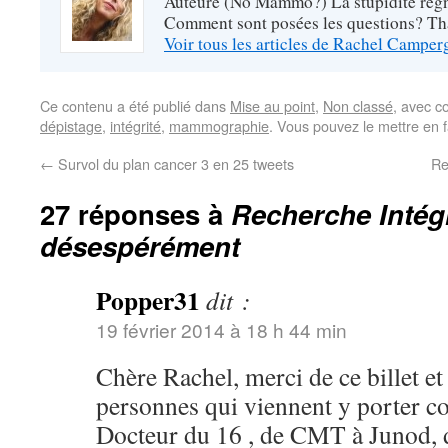
Auteure (No Mammo?) La stupidité règne
Comment sont posées les questions? Tha
Voir tous les articles de Rachel Campe
Ce contenu a été publié dans
Mise au point
,
Non classé
, avec c
dépistage
,
intégrité
,
mammographie
. Vous pouvez le mettre en 
←
Survol du plan cancer 3 en 25 tweets
Re
27 réponses à
Recherche Intégr
désespérément
Popper31
dit :
19 février 2014 à 18 h 44 min
Chère Rachel, merci de ce billet et 
personnes qui viennent y porter c
Docteur du 16 , de CMT à Junod,