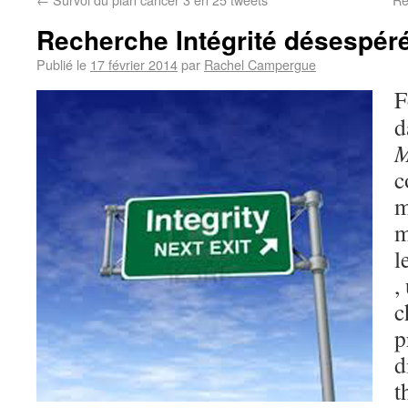
Recherche Intégrité désespér
Publié le
17 février 2014
par
Rachel Campergue
F
d
M
c
m
m
l
,
c
p
d
t