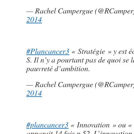
— Rachel Campergue (@RCamper
2014
#Plancancer3
« Stratégie » y est é
S. Il n’y a pourtant pas de quoi se l
pauvreté d’ambition.
— Rachel Campergue (@RCamper
2014
#plancancer3
« Innovation » ou «
apparait 14 fois p 52. L’innovation,