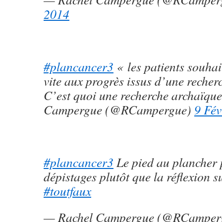
2014
#plancancer3
« les patients souhai
vite aux progrès issus d’une recher
C’est quoi une recherche archaïqu
Campergue (@RCampergue)
9 Fév
#plancancer3
Le pied au plancher 
dépistages plutôt que la réflexion s
#toutfaux
— Rachel Campergue (@RCamper