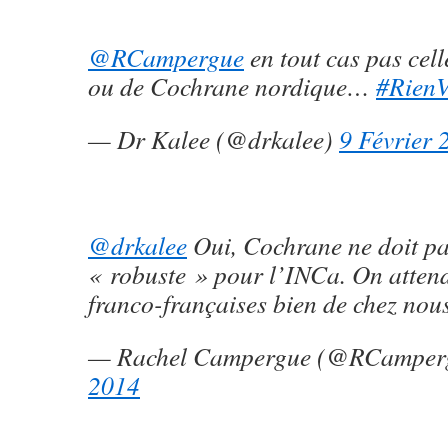
@RCampergue
en tout cas pas cell
ou de Cochrane nordique…
#Rien
— Dr Kalee (@drkalee)
9 Février 
@drkalee
Oui, Cochrane ne doit pa
« robuste » pour l’INCa. On atten
franco-françaises bien de chez nous
— Rachel Campergue (@RCamper
2014