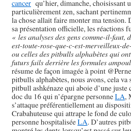
cancer
qu’hier, dimanche, choisissant u
particulièrement zen, sachant pertinemm
la chose allait faire monter ma tension.
sa présentation officielle, les réactions 
« les analyses des gens comme-il-faut, 
est-toute-rose-que-c-est-merveilleux-d
ou celles des pitbulls alphabètes qui ont 
futurs fails derrière les formules ampou
résume de façon imagée à point @Pernel
pitbulls alphabètes, nous avons, cela va 
pitbull ashkénaze qui aboie d’une juste 
doc du 16 qui n’épargne personne
LA
,
s’attaque préférentiellement au disposi
Crabahuteuse qui attrape le fond de culot
personne hospitalisée
LA
. D’autres pit
montré les dents lorsqu’est passé sur leur