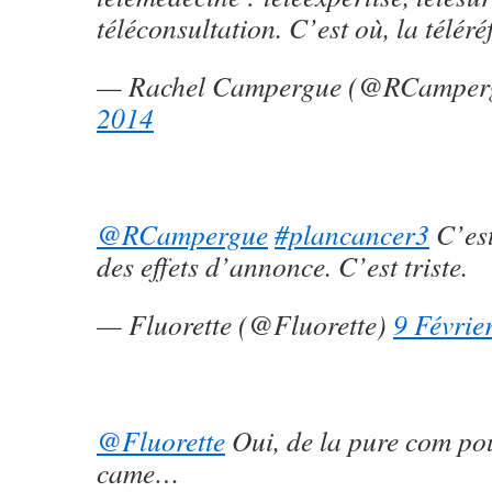
téléconsultation. C’est où, la téléré
— Rachel Campergue (@RCamper
2014
@RCampergue
#plancancer3
C’est
des effets d’annonce. C’est triste.
— Fluorette (@Fluorette)
9 Févrie
@Fluorette
Oui, de la pure com po
came…