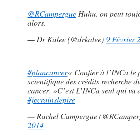
@RCampergue
Huhu, on peut touj
alors.
— Dr Kalee (@drkalee)
9 Février 
#plancancer
« Confier à l’INCa le 
scientifique des crédits recherche d
cancer. »C’est L’INCa seul qui va 
#jecrainslepire
— Rachel Campergue (@RCamper
2014