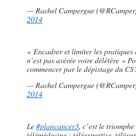
— Rachel Campergue (@RCamper
2014
« Encadrer et limiter les pratiques 
n’est pas avérée voire délétère » P
commencer par le dépistage du CS
— Rachel Campergue (@RCamper
2014
Le
#plancancer3
, c’est le triomphe
télémédecine : téléexpertise, télésur