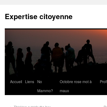
Expertise citoyenne
Accueil
Liens
No
Octobre rose mot à
Profi
Mammo?
maux
←
Thinking outside the box
R