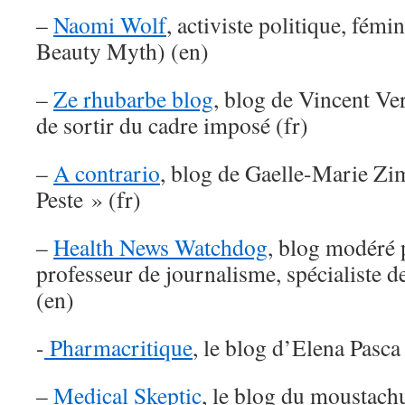
–
Naomi Wolf
, activiste politique, fémi
Beauty Myth) (en)
–
Ze rhubarbe blog
, blog de Vincent Ve
de sortir du cadre imposé (fr)
–
A contrario
, blog de Gaelle-Marie Z
Peste » (fr)
–
Health News Watchdog
, blog modéré 
professeur de journalisme, spécialiste d
(en)
-
Pharmacritique
, le blog d’Elena Pasca 
–
Medical Skeptic
, le blog du moustach