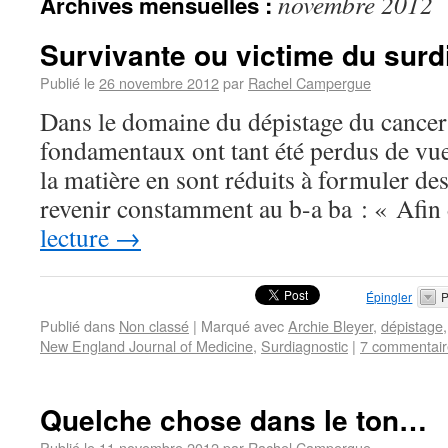
novembre 2012
Archives mensuelles :
Survivante ou victime du surd
Publié le
26 novembre 2012
par
Rachel Campergue
Dans le domaine du dépistage du cancer 
fondamentaux ont tant été perdus de vue
la matière en sont réduits à formuler des
revenir constamment au b-a ba : « Afi
lecture
→
Épingler
P
Publié dans
Non classé
|
Marqué avec
Archie Bleyer
,
dépistage
New England Journal of Medicine
,
Surdiagnostic
|
7 commentair
Quelche chose dans le ton…
Publié le
11 novembre 2012
par
Rachel Campergue