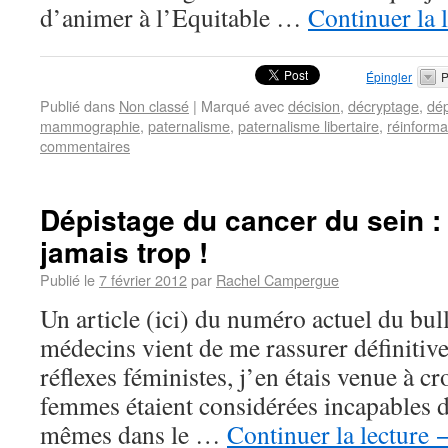
d’animer à l’Equitable …
Continuer la 
Épingler
P
Publié dans
Non classé
|
Marqué avec
décision
,
décryptage
,
dép
mammographie
,
paternalisme
,
paternalisme libertaire
,
réinforma
commentaires
Dépistage du cancer du sein : 
jamais trop !
Publié le
7 février 2012
par
Rachel Campergue
Un article (ici) du numéro actuel du bul
médecins vient de me rassurer définitiv
réflexes féministes, j’en étais venue à cr
femmes étaient considérées incapables d
mêmes dans le …
Continuer la lecture