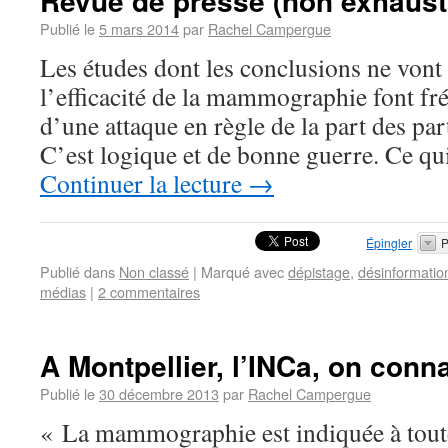
Revue de presse (non exhausti
Publié le
5 mars 2014
par
Rachel Campergue
Les études dont les conclusions ne vont 
l’efficacité de la mammographie font f
d’une attaque en règle de la part des par
C’est logique et de bonne guerre. Ce qu
Continuer la lecture
→
Épingler
P
Publié dans
Non classé
|
Marqué avec
dépistage
,
désinformatio
médias
|
2 commentaires
A Montpellier, l’INCa, on conn
Publié le
30 décembre 2013
par
Rachel Campergue
« La mammographie est indiquée à toute