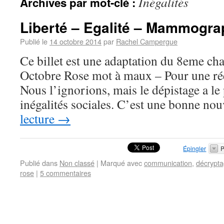
Inégalités
Archives par mot-clé :
Liberté – Egalité – Mammogra
Publié le
14 octobre 2014
par
Rachel Campergue
Ce billet est une adaptation du 8eme ch
Octobre Rose mot à maux – Pour une réel
Nous l’ignorions, mais le dépistage a le
inégalités sociales. C’est une bonne no
lecture
→
Épingler
P
Publié dans
Non classé
|
Marqué avec
communication
,
décrypt
rose
|
5 commentaires