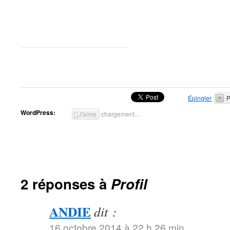
Épingler
P
WordPress:
J'aime
chargement…
2 réponses à
Profil
ANDIE
dit :
16 octobre 2014 à 22 h 26 min