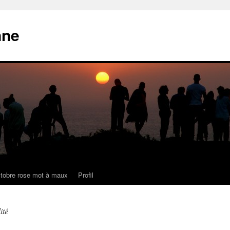
nne
tobre rose mot à maux
Profil
ité