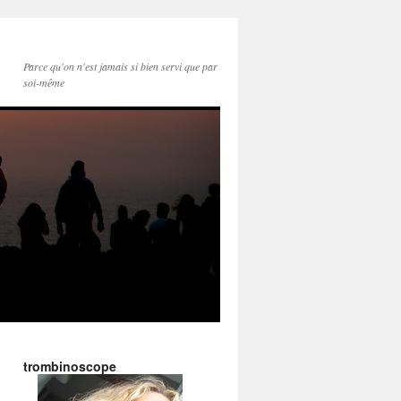
Parce qu'on n'est jamais si bien servi que par
soi-même
trombinoscope