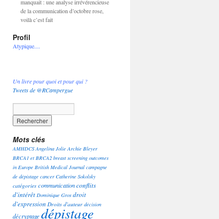
manquait : une analyse irrévérencieuse
de la communication d’octobre rose,
voilà c’est fait
Profil
Atypique....
Un livre pour quoi et pour qui ?
Tweets de @RCampergue
Mots clés
AMHDCS
Angelina Jolie
Archie Bleyer
BRCA1 et BRCA2
breast screening outcomes
in Europe
British Medical Journal
campagne
de dépistage
cancer
Catherine Sokolsky
conflits
communication
catégories
d'intérêt
droit
Dominique Gros
d'expression
Droits d'auteur
décision
dépistage
décryptage