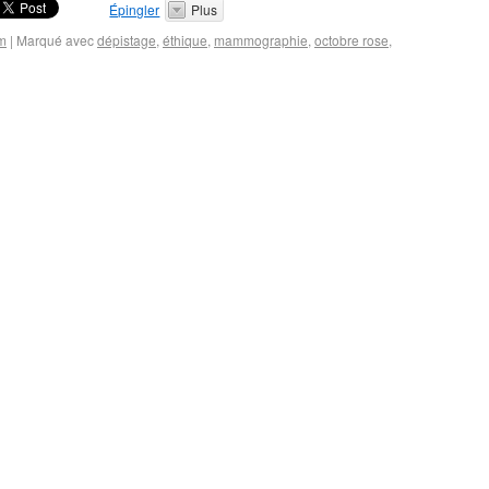
Épingler
Plus
om
|
Marqué avec
dépistage
,
éthique
,
mammographie
,
octobre rose
,