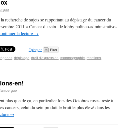
box
ergue
la recherche de sujets se rapportant au dépistage du cancer du
novembre 2011 « Cancer du sein : le lobby politico-administrativo-
ontinuer la lecture
→
Épingler
Plus
tégories
,
dépistage
,
droit d'expression
,
mammographie
,
réactions
,
rlons-en!
Campergue
nt plus que de ça, en particulier lors des Octobres roses, reste à
 cancers, celui du sein produit le bruit le plus élevé dans les
ecture
→