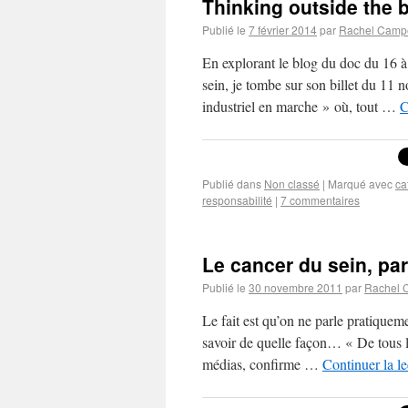
Thinking outside the 
Publié le
7 février 2014
par
Rachel Camp
En explorant le blog du doc du 16 à 
sein, je tombe sur son billet du 11 
industriel en marche » où, tout …
C
Publié dans
Non classé
|
Marqué avec
ca
responsabilité
|
7 commentaires
Le cancer du sein, pa
Publié le
30 novembre 2011
par
Rachel 
Le fait est qu’on ne parle pratiqueme
savoir de quelle façon… « De tous les
médias, confirme …
Continuer la l