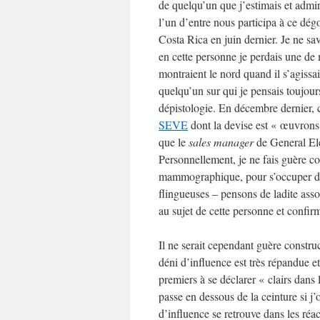
de quelqu’un que j’estimais et admi
l’un d’entre nous participa à ce dég
Costa Rica en juin dernier. Je ne s
en cette personne je perdais une de
montraient le nord quand il s’agissa
quelqu’un sur qui je pensais toujour
dépistologie. En décembre dernier, c
SEVE
dont la devise est « œuvrons 
que le
sales
manager
de General Ele
Personnellement, je ne fais guère c
mammographique, pour s’occuper de
flingueuses – pensons de ladite asso
au sujet de cette personne et confir
Il ne serait cependant guère construc
déni d’influence est très répandue e
premiers à se déclarer « clairs dans l
passe en dessous de la ceinture si j
d’influence se retrouve dans les réa