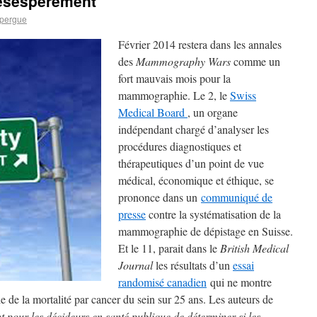
désespérément
pergue
Février 2014 restera dans les annales
des
Mammography Wars
comme un
fort mauvais mois pour la
mammographie. Le 2, le
Swiss
Medical Board
, un organe
indépendant chargé d’analyser les
procédures diagnostiques et
thérapeutiques d’un point de vue
médical, économique et éthique, se
prononce dans un
communiqué de
presse
contre la systématisation de la
mammographie de dépistage en Suisse.
Et le 11, parait dans le
British Medical
Journal
les résultats d’un
essai
randomisé canadien
qui ne montre
e la mortalité par cancer du sein sur 25 ans. Les auteurs de
nt pour les décideurs en santé publique de déterminer si les