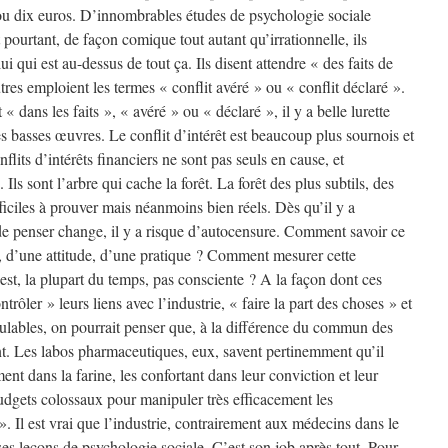
 ou dix euros. D’innombrables études de psychologie sociale
t pourtant, de façon comique tout autant qu’irrationnelle, ils
ui qui est au-dessus de tout ça. Ils disent attendre « des faits de
utres emploient les termes « conflit avéré » ou « conflit déclaré ».
« dans les faits », « avéré » ou « déclaré », il y a belle lurette
es basses œuvres. Le conflit d’intérêt est beaucoup plus sournois et
onflits d’intérêts financiers ne sont pas seuls en cause, et
Ils sont l’arbre qui cache la forêt. La forêt des plus subtils, des
ifficiles à prouver mais néanmoins bien réels. Dès qu’il y a
 de penser change, il y a risque d’autocensure. Comment savoir ce
, d’une attitude, d’une pratique ? Comment mesurer cette
’est, la plupart du temps, pas consciente ? A la façon dont ces
rôler » leurs liens avec l’industrie, « faire la part des choses » et
ulables, on pourrait penser que, à la différence du commun des
ent. Les labos pharmaceutiques, eux, savent pertinemment qu’il
ment dans la farine, les confortant dans leur conviction et leur
budgets colossaux pour manipuler très efficacement les
 Il est vrai que l’industrie, contrairement aux médecins dans le
 ses leçons de psychologie sociale. C’est son job après tout. Pour