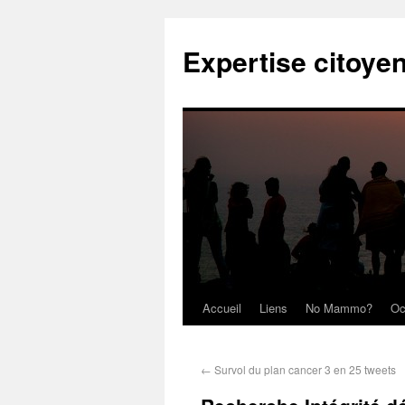
Expertise citoye
Accueil
Liens
No Mammo?
Oc
←
Survol du plan cancer 3 en 25 tweets