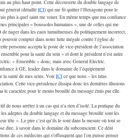
rais au plus haut point. Cette découverte du double langage de
out général (détaillé
ICI
) qui me fit quitter l’Hexagone pour le
avais plus à quel saint me vouer. En même temps que ma confiance
 mes principales « boussoles humaines », une de celles qui me
it de nager dans les eaux tumultueuses du politiquement incorrect,
s pouvoir compter dans notre lutte inégale contre l’église de
ette personne accepta le poste de vice-président de l’association
ensemble pour la santé du sein » et dont le président n’est autre
ctric. « Ensemble » donc, mais avec General Electric.
onfiance à GE, leader dans le domaine de l’équipement
 la santé de mes seins. Voir
ICI
ce que nous – les tatas
ciation. Cette vice-présidence dissipa donc les dernières illusions
ma le caractère pour le moins brouillé du message émis par elle.
tif de nous arrêter à un cas qui n’a rien d’isolé. La pratique du
t les adeptes du double langage et du message brouillé sont les
eur tête ». Le pire c’est qu’ils le sont dans la mesure où tout se
’ose dire, à savoir dans le domaine du subconscient. Ce déni
ctions de ces médecins qui s’offusquent que l’on puisse penser