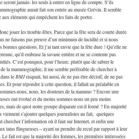
 ne seront jamais- les seuls à entrer en ligne de compte. S’ils
la mammographie aurait fait son entrée au musée Grévin. Il semble
er aux éléments qui empêchent les faits de porter.
donc jouer les trouble-fêtes. Parce que la fête sera de courte durée
us ne faisons pas preuve d’un minimum de lucidité et si nous
s bonnes questions. Et j’ai tant envie que la fête dure ! Qu’elle ne
 prenne, qu’il embrase la savane entière et ne se contente pas
nitiés. C’est pourquoi, pour l’heure, plutôt que de sabrer le
 de la mammographie, il me semble préférable de chercher à
 dans le
BMJ
risquait, lui aussi, de ne pas être décisif, de ne pas
s. Et pour répondre à cette question, il fallait au préalable en
ui sommes-nous, nous, les douteurs de la mammo ? Encore une
s choses ont évolué et du moins sommes-nous un peu moins
es, mais de quoi notre groupe disparate est-il formé ? En majorité
 viennent s’ajouter quelques journalistes au fait, quelques
 chercher l’information où il faut sur Internet, et enfin une
ux tatas flingueuses – ayant su prendre du recul par rapport à leur
e. Le fait est que la majorité des femmes, les premières intéressées