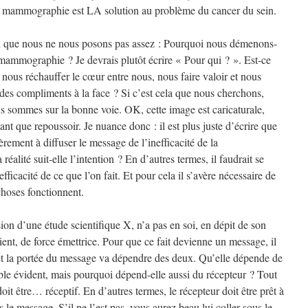
la mammographie est LA solution au problème du cancer du sein.
on que nous ne nous posons pas assez : Pourquoi nous démenons-
 mammographie ? Je devrais plutôt écrire « Pour qui ? ». Est-ce
nous réchauffer le cœur entre nous, nous faire valoir et nous
des compliments à la face ? Si c’est cela que nous cherchons,
us sommes sur la bonne voie. OK, cette image est caricaturale,
tant que repoussoir. Je nuance donc : il est plus juste d’écrire que
ement à diffuser le message de l’inefficacité de la
éalité suit-elle l’intention ? En d’autres termes, il faudrait se
ficacité de ce que l’on fait. Et pour cela il s’avère nécessaire de
hoses fonctionnent.
ion d’une étude scientifique X, n’a pas en soi, en dépit de son
ient, de force émettrice. Pour que ce fait devienne un message, il
 et la portée du message va dépendre des deux. Qu’elle dépende de
mble évident, mais pourquoi dépend-elle aussi du récepteur ? Tout
it être… réceptif. En d’autres termes, le récepteur doit être prêt à
le message. S’il ne l’est pas, vous aurez beau lui coller sous le