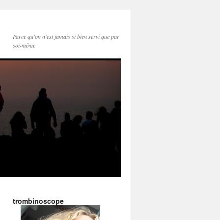
Parce qu'on n'est jamais si bien servi que par
soi-même
trombinoscope