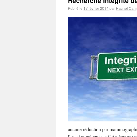
Recherche Intégrité 
Publié le
17 février 2014
par
Rachel Cam
aucune réduction par mammographie d
l’essai concluent :
« Il devient urge