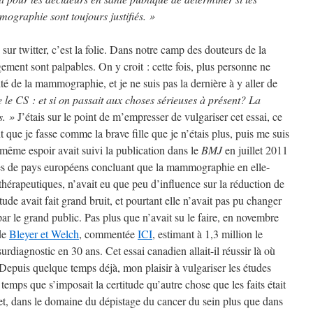
graphie sont toujours justifiés. »
sur twitter, c’est la folie. Dans notre camp des douteurs de la
ment sont palpables. On y croit : cette fois, plus personne ne
ité de la mammographie, et je ne suis pas la dernière à y aller de
e le CS : et si on passait aux choses sérieuses à présent? La
s. »
J’étais sur le point de m’empresser de vulgariser cet essai, ce
 que je fasse comme la brave fille que je n’étais plus, puis me suis
même espoir avait suivi la publication dans le
BMJ
en juillet 2011
ires de pays européens concluant que la mammographie en elle-
érapeutiques, n’avait eu que peu d’influence sur la réduction de
tude avait fait grand bruit, et pourtant elle n’avait pas pu changer
r le grand public. Pas plus que n’avait su le faire, en novembre
 de
Bleyer et Welch
, commentée
ICI
, estimant à 1,3 million le
diagnostic en 30 ans. Cet essai canadien allait-il réussir là où
Depuis quelque temps déjà, mon plaisir à vulgariser les études
 temps que s’imposait la certitude qu’autre chose que les faits était
fet, dans le domaine du dépistage du cancer du sein plus que dans