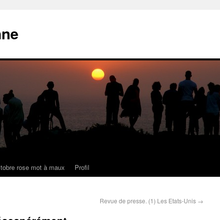
nne
tobre rose mot à maux
Profil
Revue de presse. (1) Les Etats-Unis
→