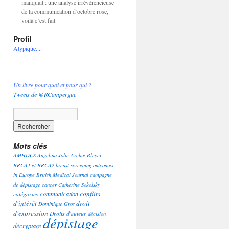
manquait : une analyse irrévérencieuse
de la communication d’octobre rose,
voilà c’est fait
Profil
Atypique....
Un livre pour quoi et pour qui ?
Tweets de @RCampergue
Mots clés
AMHDCS
Angelina Jolie
Archie Bleyer
BRCA1 et BRCA2
breast screening outcomes
in Europe
British Medical Journal
campagne
de dépistage
cancer
Catherine Sokolsky
conflits
communication
catégories
d'intérêt
droit
Dominique Gros
d'expression
Droits d'auteur
décision
dépistage
décryptage