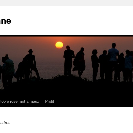
nne
tobre rose mot à maux
Profil
etics