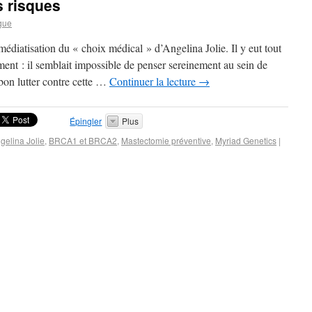
s risques
gue
 médiatisation du « choix médical » d’Angelina Jolie. Il y eut tout
nt : il semblait impossible de penser sereinement au sein de
 bon lutter contre cette …
Continuer la lecture
→
Épingler
Plus
gelina Jolie
,
BRCA1 et BRCA2
,
Mastectomie préventive
,
Myriad Genetics
|