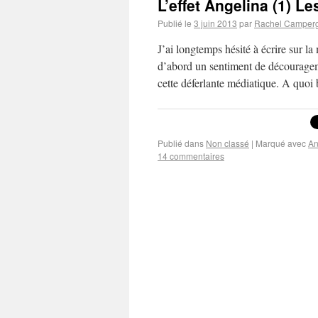
L’effet Angelina (1) Le
Publié le
3 juin 2013
par
Rachel Camper
J’ai longtemps hésité à écrire sur la
d’abord un sentiment de décourageme
cette déferlante médiatique. A quoi
Publié dans
Non classé
|
Marqué avec
An
14 commentaires