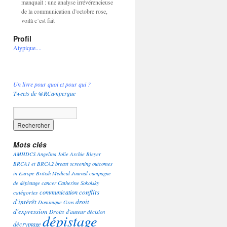
manquait : une analyse irrévérencieuse
de la communication d’octobre rose,
voilà c’est fait
Profil
Atypique....
Un livre pour quoi et pour qui ?
Tweets de @RCampergue
Mots clés
AMHDCS
Angelina Jolie
Archie Bleyer
BRCA1 et BRCA2
breast screening outcomes
in Europe
British Medical Journal
campagne
de dépistage
cancer
Catherine Sokolsky
conflits
communication
catégories
d'intérêt
droit
Dominique Gros
d'expression
Droits d'auteur
décision
dépistage
décryptage