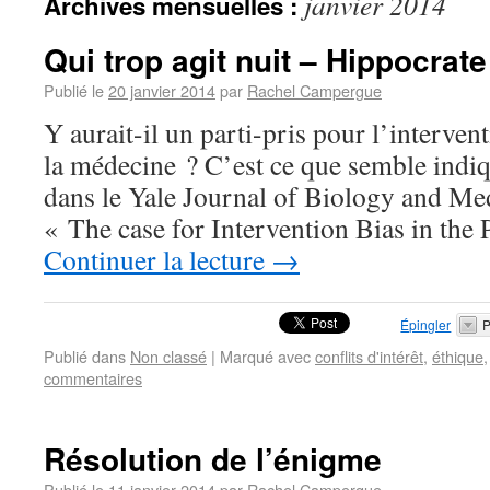
janvier 2014
Archives mensuelles :
Qui trop agit nuit – Hippocrate
Publié le
20 janvier 2014
par
Rachel Campergue
Y aurait-il un parti-pris pour l’interven
la médecine ? C’est ce que semble indiq
dans le Yale Journal of Biology and Med
« The case for Intervention Bias in the 
Continuer la lecture
→
Épingler
P
Publié dans
Non classé
|
Marqué avec
conflits d'intérêt
,
éthique
commentaires
Résolution de l’énigme
Publié le
11 janvier 2014
par
Rachel Campergue