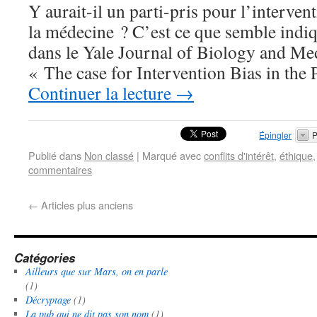
Y aurait-il un parti-pris pour l’interven
la médecine ? C’est ce que semble indiq
dans le Yale Journal of Biology and Med
« The case for Intervention Bias in the 
Continuer la lecture
→
Épingler
P
Publié dans
Non classé
|
Marqué avec
conflits d'intérêt
,
éthique
commentaires
←
Articles plus anciens
Catégories
Ailleurs que sur Mars, on en parle
(1)
Décryptage
(1)
La pub qui ne dit pas son nom
(1)