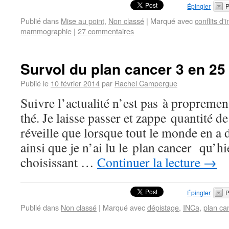
Épingler
P
Publié dans
Mise au point
,
Non classé
|
Marqué avec
conflits d'i
mammographie
|
27 commentaires
Survol du plan cancer 3 en 25
Publié le
10 février 2014
par
Rachel Campergue
Suivre l’actualité n’est pas à propremen
thé. Je laisse passer et zappe quantité d
réveille que lorsque tout le monde en a d
ainsi que je n’ai lu le plan cancer qu’h
choisissant …
Continuer la lecture
→
Épingler
P
Publié dans
Non classé
|
Marqué avec
dépistage
,
INCa
,
plan ca