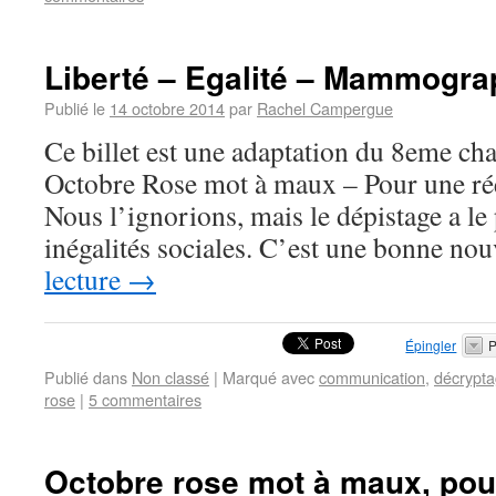
Liberté – Egalité – Mammogra
Publié le
14 octobre 2014
par
Rachel Campergue
Ce billet est une adaptation du 8eme ch
Octobre Rose mot à maux – Pour une réel
Nous l’ignorions, mais le dépistage a le
inégalités sociales. C’est une bonne no
lecture
→
Épingler
P
Publié dans
Non classé
|
Marqué avec
communication
,
décrypt
rose
|
5 commentaires
Octobre rose mot à maux, pour