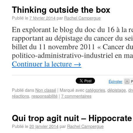
Thinking outside the box
Publié le
7 février 2014
par
Rachel Campergue
En explorant le blog du doc du 16 à la r
rapportant au dépistage du cancer du sei
billet du 11 novembre 2011 « Cancer du 
politico-administrativo-industriel en m
Continuer la lecture
→
Épingler
P
Publié dans
Non classé
|
Marqué avec
catégories
,
dépistage
,
dr
réactions
,
responsabilité
|
7 commentaires
Qui trop agit nuit – Hippocrate
Publié le
20 janvier 2014
par
Rachel Campergue