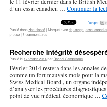
le 11 février dernier dans le British Me
d’un essai canadien …
Continuer la lec
Épingler
P
Publié dans
Non classé
|
Marqué avec
dépistage
,
essai canadie
presse
|
3 commentaires
Recherche Intégrité désespér
Publié le
17 février 2014
par
Rachel Campergue
Février 2014 restera dans les annales
comme un fort mauvais mois pour la m
Swiss Medical Board , un organe indép
d’analyser les procédures diagnostiques
point de vue médical, économique …
Co