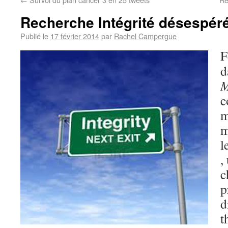
Recherche Intégrité désespér
Publié le
17 février 2014
par
Rachel Campergue
F
d
M
c
m
m
l
,
c
p
d
t