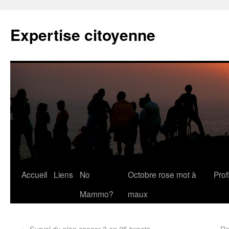
Expertise citoyenne
Accueil
Liens
No
Octobre rose mot à
Profi
Mammo?
maux
←
Survol du plan cancer 3 en 25 tweets
Re