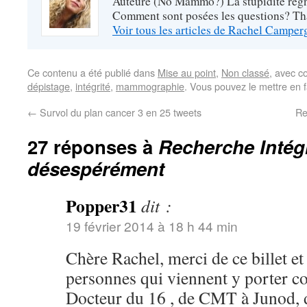
Auteure (No Mammo?) La stupidité règne
Comment sont posées les questions? Tha
Voir tous les articles de Rachel Campe
Ce contenu a été publié dans
Mise au point
,
Non classé
, avec c
dépistage
,
intégrité
,
mammographie
. Vous pouvez le mettre en 
←
Survol du plan cancer 3 en 25 tweets
Re
27 réponses à
Recherche Intégr
désespérément
Popper31
dit :
19 février 2014 à 18 h 44 min
Chère Rachel, merci de ce billet et 
personnes qui viennent y porter c
Docteur du 16 , de CMT à Junod,