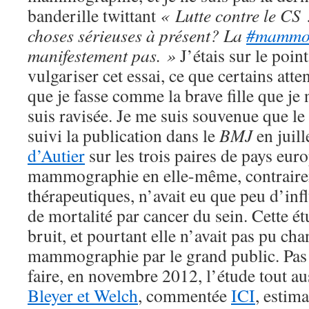
banderille twittant
« Lutte contre le CS 
choses sérieuses à présent? La
#mamm
manifestement pas. »
J’étais sur le poi
vulgariser cet essai, ce que certains att
que je fasse comme la brave fille que je 
suis ravisée. Je me suis souvenue que l
suivi la publication dans le
BMJ
en juil
d’Autier
sur les trois paires de pays eur
mammographie en elle-même, contraire
thérapeutiques, n’avait eu que peu d’inf
de mortalité par cancer du sein. Cette ét
bruit, et pourtant elle n’avait pas pu cha
mammographie par le grand public. Pas p
faire, en novembre 2012, l’étude tout a
Bleyer et Welch
, commentée
ICI
, estima