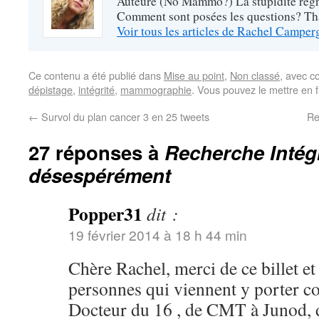
Auteure (No Mammo?) La stupidité règne
Comment sont posées les questions? Tha
Voir tous les articles de Rachel Campe
Ce contenu a été publié dans
Mise au point
,
Non classé
, avec c
dépistage
,
intégrité
,
mammographie
. Vous pouvez le mettre en 
←
Survol du plan cancer 3 en 25 tweets
Re
27 réponses à
Recherche Intégr
désespérément
Popper31
dit :
19 février 2014 à 18 h 44 min
Chère Rachel, merci de ce billet et 
personnes qui viennent y porter c
Docteur du 16 , de CMT à Junod,