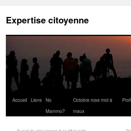
Expertise citoyenne
Accueil
Liens
No
Octobre rose mot à
Profi
Mammo?
maux
←
Survol du plan cancer 3 en 25 tweets
Re