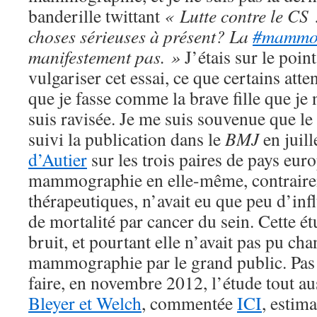
banderille twittant
« Lutte contre le CS 
choses sérieuses à présent? La
#mamm
manifestement pas. »
J’étais sur le poi
vulgariser cet essai, ce que certains att
que je fasse comme la brave fille que je 
suis ravisée. Je me suis souvenue que l
suivi la publication dans le
BMJ
en juil
d’Autier
sur les trois paires de pays eur
mammographie en elle-même, contraire
thérapeutiques, n’avait eu que peu d’inf
de mortalité par cancer du sein. Cette ét
bruit, et pourtant elle n’avait pas pu cha
mammographie par le grand public. Pas p
faire, en novembre 2012, l’étude tout a
Bleyer et Welch
, commentée
ICI
, estima