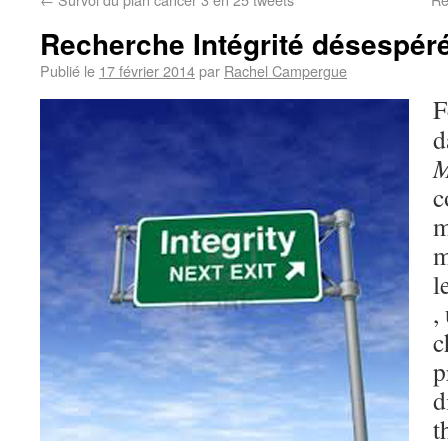
Recherche Intégrité désespér
Publié le
17 février 2014
par
Rachel Campergue
F
d
M
c
m
m
l
,
c
p
d
t