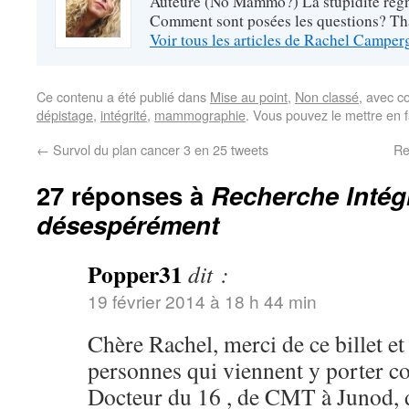
Auteure (No Mammo?) La stupidité règne
Comment sont posées les questions? Tha
Voir tous les articles de Rachel Campe
Ce contenu a été publié dans
Mise au point
,
Non classé
, avec c
dépistage
,
intégrité
,
mammographie
. Vous pouvez le mettre en 
←
Survol du plan cancer 3 en 25 tweets
Re
27 réponses à
Recherche Intégr
désespérément
Popper31
dit :
19 février 2014 à 18 h 44 min
Chère Rachel, merci de ce billet et 
personnes qui viennent y porter c
Docteur du 16 , de CMT à Junod,