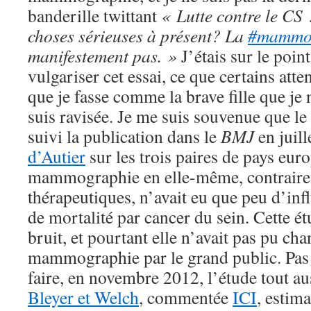
banderille twittant
« Lutte contre le CS 
choses sérieuses à présent? La
#mamm
manifestement pas. »
J’étais sur le poi
vulgariser cet essai, ce que certains att
que je fasse comme la brave fille que je 
suis ravisée. Je me suis souvenue que l
suivi la publication dans le
BMJ
en juil
d’Autier
sur les trois paires de pays eur
mammographie en elle-même, contraire
thérapeutiques, n’avait eu que peu d’inf
de mortalité par cancer du sein. Cette ét
bruit, et pourtant elle n’avait pas pu cha
mammographie par le grand public. Pas p
faire, en novembre 2012, l’étude tout a
Bleyer et Welch
, commentée
ICI
, estima