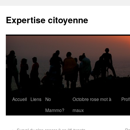
Expertise citoyenne
Accueil
Liens
No
Octobre rose mot à
Profi
Mammo?
maux
←
Survol du plan cancer 3 en 25 tweets
Re