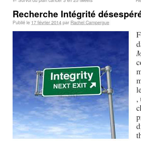
Recherche Intégrité désespér
Publié le
17 février 2014
par
Rachel Campergue
F
d
M
c
m
m
l
,
c
p
d
t