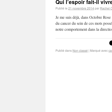
Qui l’espoir fait-il vivr
Publié le
21 novembre 2014
par
Rachel 
Je me suis déjà, dans Octobre Rose 
du cancer du sein de ces mots posséd
notre comportement dans la direct
Publié dans
Non classé
|
Marqué avec
ca