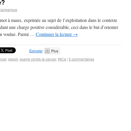
e?
Campergue
mot à maux, exprimée au sujet de l’exploitation dans le contexte
ant une charge positive considérable, ceci dans le but d’orienter
ion voulue. Parmi …
Continuer la lecture
→
Épingler
Plus
ncer
,
espoir
,
guerre contre le cancer
,
INCa
|
5 commentaires