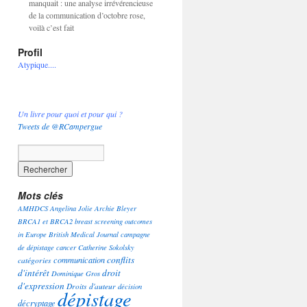
manquait : une analyse irrévérencieuse
de la communication d’octobre rose,
voilà c’est fait
Profil
Atypique....
Un livre pour quoi et pour qui ?
Tweets de @RCampergue
Mots clés
AMHDCS
Angelina Jolie
Archie Bleyer
BRCA1 et BRCA2
breast screening outcomes
in Europe
British Medical Journal
campagne
de dépistage
cancer
Catherine Sokolsky
conflits
communication
catégories
d'intérêt
droit
Dominique Gros
d'expression
Droits d'auteur
décision
dépistage
décryptage