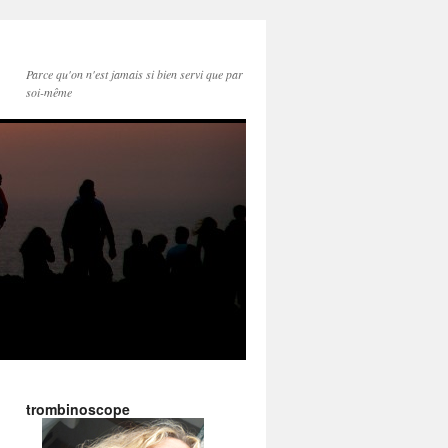
Parce qu'on n'est jamais si bien servi que par
soi-même
trombinoscope