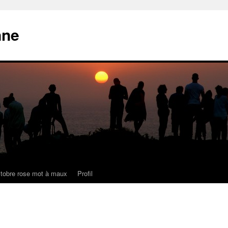
nne
tobre rose mot à maux
Profil