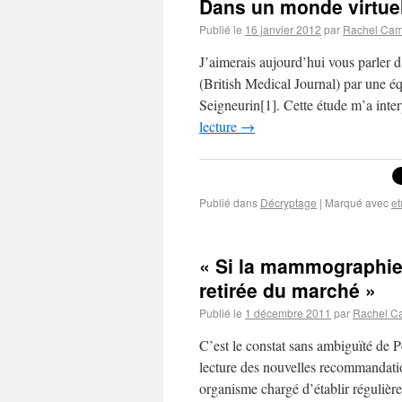
Dans un monde virtuel
Publié le
16 janvier 2012
par
Rachel Ca
J’aimerais aujourd’hui vous parler 
(British Medical Journal) par une é
Seigneurin[1]. Cette étude m’a inter
lecture
→
Publié dans
Décryptage
|
Marqué avec
et
« Si la mammographie 
retirée du marché »
Publié le
1 décembre 2011
par
Rachel C
C’est le constat sans ambiguïté de P
lecture des nouvelles recommandat
organisme chargé d’établir réguliè