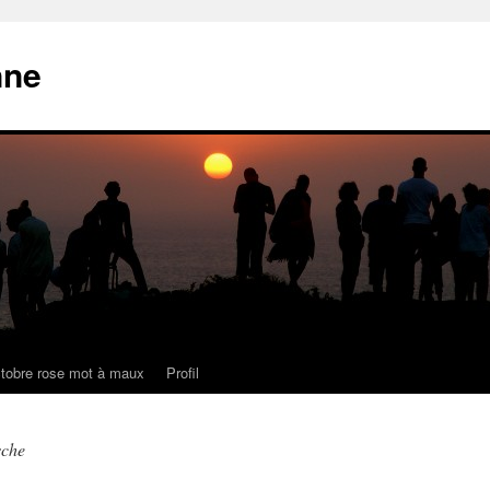
nne
tobre rose mot à maux
Profil
sche