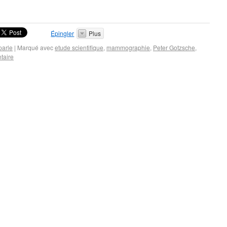
Épingler
Plus
parle
|
Marqué avec
etude scientifique
,
mammographie
,
Peter Gotzsche
,
taire