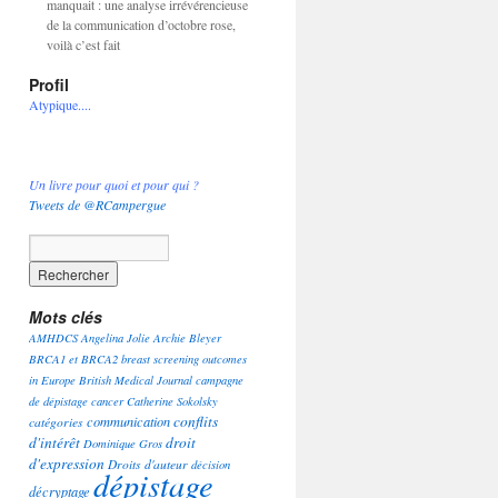
manquait : une analyse irrévérencieuse
de la communication d’octobre rose,
voilà c’est fait
Profil
Atypique....
Un livre pour quoi et pour qui ?
Tweets de @RCampergue
Mots clés
AMHDCS
Angelina Jolie
Archie Bleyer
BRCA1 et BRCA2
breast screening outcomes
in Europe
British Medical Journal
campagne
de dépistage
cancer
Catherine Sokolsky
conflits
communication
catégories
d'intérêt
droit
Dominique Gros
d'expression
Droits d'auteur
décision
dépistage
décryptage