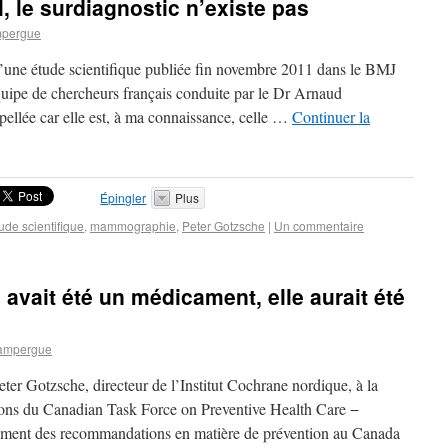
, le surdiagnostic n’existe pas
mpergue
d’une étude scientifique publiée fin novembre 2011 dans le BMJ
quipe de chercheurs français conduite par le Dr Arnaud
pellée car elle est, à ma connaissance, celle …
Continuer la
Épingler
Plus
ude scientifique
,
mammographie
,
Peter Gotzsche
|
Un commentaire
avait été un médicament, elle aurait été
ampergue
eter Gotzsche, directeur de l’Institut Cochrane nordique, à la
ions du Canadian Task Force on Preventive Health Care −
rement des recommandations en matière de prévention au Canada