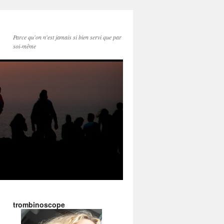
Parce qu'on n'est jamais si bien servi que par
soi-même
trombinoscope