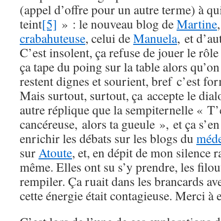
(appel d’offre pour un autre terme) à qui
teint
[5]
» : le nouveau blog de
Martine
crabahuteuse
, celui de
Manuela
, et d’a
C’est insolent, ça refuse de jouer le rôle
ça tape du poing sur la table alors qu’on
restent dignes et sourient, bref c’est f
Mais surtout, surtout, ça accepte le dia
autre réplique que la sempiternelle « T’
cancéreuse, alors ta gueule », et ça s’e
enrichir les débats sur les blogs du
méde
sur
Atoute
, et, en dépit de mon silence r
même. Elles ont su s’y prendre, les filou
rempiler. Ça ruait dans les brancards ave
cette énergie était contagieuse. Merci à e