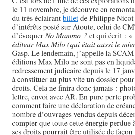
C’est lors de l’une de ces explorations 
le 11 novembre, je découvre en remonta
du très éclairant
billet
de Philippe Nicot s
d’intérêts posté sur Atoute, celui de C
d’évoquer
No Mammo ?
et qui écrit : 
éditeur Max Milo (qui était aussi le mien)
Gasp. Le lendemain, j’appelle la SCAM q
éditions Max Milo ne sont pas en liquid
redressement judicaire depuis le 17 jan
à constituer au plus vite un dossier pour
droits. Cela ne finira donc jamais : phot
lettre, envoi avec AR. En pure perte pr
comment faire une déclaration de créan
nombre d’ouvrages vendus depuis déce
compter que toute cette énergie perdue à 
ses droits pourrait être utilisée de façon