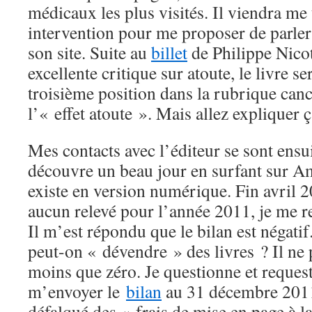
médicaux les plus visités. Il viendra m
intervention pour me proposer de parle
son site. Suite au
billet
de Philippe Nicot
excellente critique sur atoute, le livre 
troisième position dans la rubrique can
l’« effet atoute ». Mais allez explique
Mes contacts avec l’éditeur se sont ensui
découvre un beau jour en surfant sur A
existe en version numérique. Fin avril 2
aucun relevé pour l’année 2011, je me
Il m’est répondu que le bilan est négat
peut-on « dévendre » des livres ? Il ne 
moins que zéro. Je questionne et request
m’envoyer le
bilan
au 31 décembre 2011
défalqué des « frais de mise en page à la