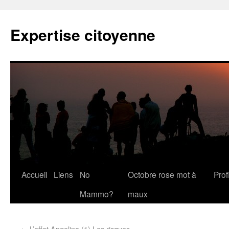
Expertise citoyenne
Accueil
Liens
No
Octobre rose mot à
Profi
Mammo?
maux
←
L’effet Angelina (1) Les risques