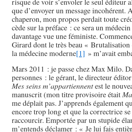
risque de voir s’envoler le seul éditeur 
que d’envoyer un message incohérent. 
chaperon, mon propos perdait toute crédi
cède sur la préface : ce sera un médecin 
davantage vue une féministe. Commence
Girard dont le très beau « Brutalisatio
la médecine moderne
[1]
» m’avait emba
Mars 2011 : je passe chez Max Milo. Dan
personnes : le gérant, le directeur éditori
Mes seins m’appartiennent
est le nouvea
manuscrit (mon titre provisoire était
Ma
me déplait pas. J’apprends également qu
encore trop long et que la correctrice se
raccourcir. Emportée par un stupide élan
m’entends déclamer : « Je lui fais enti