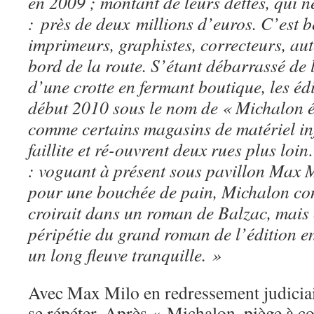
en 2009 ; montant de leurs dettes, qui n
: près de deux millions d’euros. C’est 
imprimeurs, graphistes, correcteurs, aut
bord de la route. S’étant débarrassé de
d’une crotte en fermant boutique, les éd
début 2010 sous le nom de « Michalon é
comme certains magasins de matériel in
faillite et ré-ouvrent deux rues plus lo
: voguant à présent sous pavillon Max Mi
pour une bouchée de pain, Michalon con
croirait dans un roman de Balzac, mais 
péripétie du grand roman de l’édition e
un long fleuve tranquille. »
Avec Max Milo en redressement judiciair
se répéter. Après « Michalon, piège à c