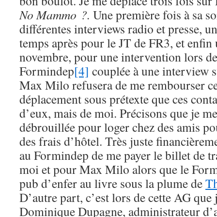
bon boulot. Je me déplace trois fois su
No Mammo ?.
Une première fois à sa sor
différentes interviews radio et presse, 
temps après pour le JT de FR3, et enfin
novembre, pour une intervention lors d
Formindep
[4]
couplée à une interview s
Max Milo refusera de me rembourser ce
déplacement sous prétexte que ces conta
d’eux, mais de moi. Précisons que je me
débrouillée pour loger chez des amis pou
des frais d’hôtel. Très juste financière
au Formindep de me payer le billet de tr
moi et pour Max Milo alors que le Formi
pub d’enfer au livre sous la plume de
Th
D’autre part, c’est lors de cette AG que 
Dominique Dupagne, administrateur d’at