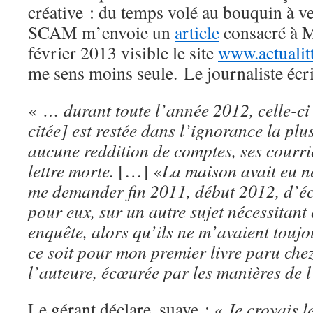
créative : du temps volé au bouquin à ve
SCAM m’envoie un
article
consacré à M
février 2013 visible le site
www.actualit
me sens moins seule. Le journaliste écri
«
… durant toute l’année 2012, celle-ci
citée] est restée dans l’ignorance la plu
aucune reddition de comptes, ses courrie
lettre morte.
[…] «
La maison avait eu n
me demander fin 2011, début 2012, d’éc
pour eux, sur un autre sujet nécessitan
enquête, alors qu’ils ne m’avaient toujo
ce soit pour mon premier livre paru che
l’auteure, écœurée par les manières de l
Le gérant déclare, suave : «
Je croyais l