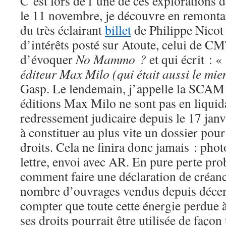
C’est lors de l’une de ces explorations 
le 11 novembre, je découvre en remonta
du très éclairant
billet
de Philippe Nicot s
d’intérêts posté sur Atoute, celui de C
d’évoquer
No Mammo ?
et qui écrit : 
éditeur Max Milo (qui était aussi le mien)
Gasp. Le lendemain, j’appelle la SCAM q
éditions Max Milo ne sont pas en liquid
redressement judicaire depuis le 17 jan
à constituer au plus vite un dossier pour
droits. Cela ne finira donc jamais : phot
lettre, envoi avec AR. En pure perte pr
comment faire une déclaration de créan
nombre d’ouvrages vendus depuis déce
compter que toute cette énergie perdue à 
ses droits pourrait être utilisée de façon