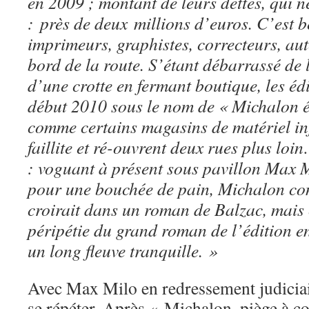
en 2009 ; montant de leurs dettes, qui n
: près de deux millions d’euros. C’est 
imprimeurs, graphistes, correcteurs, aut
bord de la route. S’étant débarrassé de
d’une crotte en fermant boutique, les éd
début 2010 sous le nom de « Michalon é
comme certains magasins de matériel in
faillite et ré-ouvrent deux rues plus lo
: voguant à présent sous pavillon Max Mi
pour une bouchée de pain, Michalon con
croirait dans un roman de Balzac, mais 
péripétie du grand roman de l’édition e
un long fleuve tranquille. »
Avec Max Milo en redressement judiciair
se répéter. Après « Michalon, piège à c