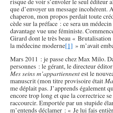
risque de voir s’envoler le seul éditeur 
que d’envoyer un message incohérent. 
chaperon, mon propos perdait toute crédi
cède sur la préface : ce sera un médecin 
davantage vue une féministe. Commence
Girard dont le très beau « Brutalisatio
la médecine moderne
[1]
» m’avait emba
Mars 2011 : je passe chez Max Milo. Dan
personnes : le gérant, le directeur éditori
Mes seins m’appartiennent
est le nouvea
manuscrit (mon titre provisoire était
Ma
me déplait pas. J’apprends également qu
encore trop long et que la correctrice se
raccourcir. Emportée par un stupide élan
m’entends déclamer : « Je lui fais enti