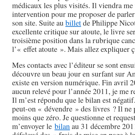
médicaux les plus visités. Il viendra m
intervention pour me proposer de parle
son site. Suite au
billet
de Philippe Nicot
excellente critique sur atoute, le livre 
troisième position dans la rubrique can
l’« effet atoute ». Mais allez explique
Mes contacts avec l’éditeur se sont ensui
découvre un beau jour en surfant sur A
existe en version numérique. Fin avril 2
aucun relevé pour l’année 2011, je me
Il m’est répondu que le bilan est négat
peut-on « dévendre » des livres ? Il ne 
moins que zéro. Je questionne et request
m’envoyer le
bilan
au 31 décembre 2011
défalqué des « frais de mise en page à la