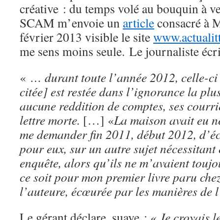
créative : du temps volé au bouquin à ve
SCAM m’envoie un
article
consacré à M
février 2013 visible le site
www.actualit
me sens moins seule. Le journaliste écri
«
… durant toute l’année 2012, celle-ci
citée] est restée dans l’ignorance la plu
aucune reddition de comptes, ses courrie
lettre morte.
[…] «
La maison avait eu n
me demander fin 2011, début 2012, d’éc
pour eux, sur un autre sujet nécessitan
enquête, alors qu’ils ne m’avaient toujo
ce soit pour mon premier livre paru che
l’auteure, écœurée par les manières de l
Le gérant déclare, suave : «
Je croyais l