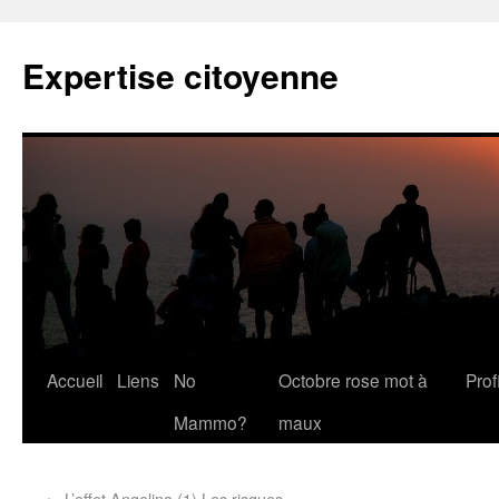
Expertise citoyenne
Accueil
Liens
No
Octobre rose mot à
Profi
Mammo?
maux
←
L’effet Angelina (1) Les risques