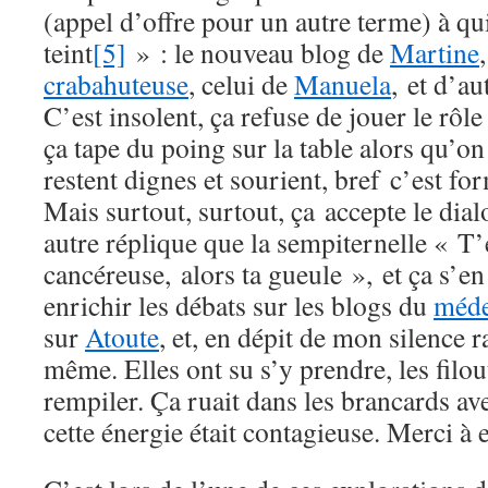
(appel d’offre pour un autre terme) à qui
teint
[5]
» : le nouveau blog de
Martine
crabahuteuse
, celui de
Manuela
, et d’a
C’est insolent, ça refuse de jouer le rôle
ça tape du poing sur la table alors qu’on
restent dignes et sourient, bref c’est f
Mais surtout, surtout, ça accepte le dia
autre réplique que la sempiternelle « T’
cancéreuse, alors ta gueule », et ça s’e
enrichir les débats sur les blogs du
méde
sur
Atoute
, et, en dépit de mon silence r
même. Elles ont su s’y prendre, les filou
rempiler. Ça ruait dans les brancards ave
cette énergie était contagieuse. Merci à e