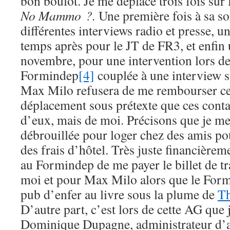
bon boulot. Je me déplace trois fois su
No Mammo ?.
Une première fois à sa sor
différentes interviews radio et presse, 
temps après pour le JT de FR3, et enfin
novembre, pour une intervention lors d
Formindep
[4]
couplée à une interview s
Max Milo refusera de me rembourser ce
déplacement sous prétexte que ces conta
d’eux, mais de moi. Précisons que je me
débrouillée pour loger chez des amis pou
des frais d’hôtel. Très juste financière
au Formindep de me payer le billet de tr
moi et pour Max Milo alors que le Formi
pub d’enfer au livre sous la plume de
Th
D’autre part, c’est lors de cette AG que 
Dominique Dupagne, administrateur d’at