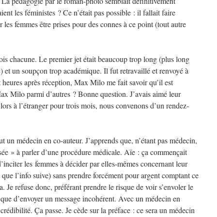
. La pédagogie par le roman-photo semblait définitivement
t les féministes ? Ce n’était pas possible : il fallait faire
 les femmes être prises pour des connes à ce point (tout autre
ois chacune. Le premier jet était beaucoup trop long (plus long
e) et un soupçon trop académique. Il fut retravaillé et renvoyé à
t heures après réception, Max Milo me fait savoir qu’il est
Max Milo parmi d’autres ? Bonne question. J’avais aimé leur
Alors à l’étranger pour trois mois, nous convenons d’un rendez-
ut un médecin en co-auteur. J’apprends que, n’étant pas médecin,
isée » à parler d’une procédure médicale. Aïe : ça commençait
 d’inciter les femmes à décider par elles-mêmes concernant leur
u que l’info suive) sans prendre forcément pour argent comptant ce
Je refuse donc, préférant prendre le risque de voir s’envoler le
ôt que d’envoyer un message incohérent. Avec un médecin en
rédibilité. Ça passe. Je cède sur la préface : ce sera un médecin