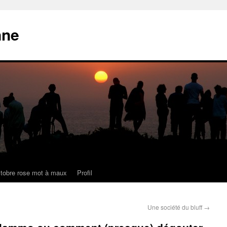
nne
tobre rose mot à maux
Profil
Une société du bluff
→