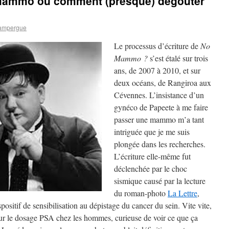
 Mammo ou comment (presque) dégouter
ampergue
Le processus d’écriture de
No
Mammo ?
s’est étalé sur trois
ans, de 2007 à 2010, et sur
deux océans, de Rangiroa aux
Cévennes. L’insistance d’un
gynéco de Papeete à me faire
passer une mammo m’a tant
intriguée que je me suis
plongée dans les recherches.
L’écriture elle-même fut
déclenchée par le choc
sismique causé par la lecture
du roman-photo
La Lettre
,
ositif de sensibilisation au dépistage du cancer du sein. Vite vite,
pour le dosage PSA chez les hommes, curieuse de voir ce que ça