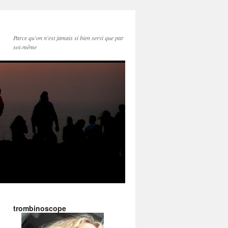
Parce qu'on n'est jamais si bien servi que par
soi-même
trombinoscope