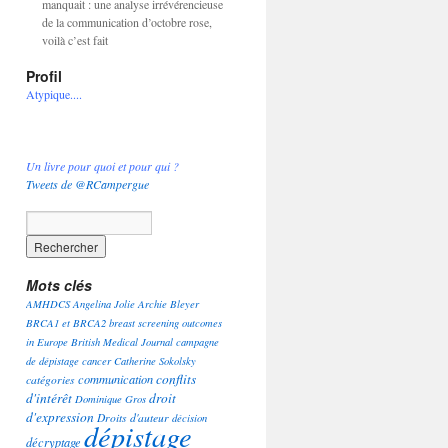
manquait : une analyse irrévérencieuse
de la communication d’octobre rose,
voilà c’est fait
Profil
Atypique....
Un livre pour quoi et pour qui ?
Tweets de @RCampergue
Mots clés
AMHDCS
Angelina Jolie
Archie Bleyer
BRCA1 et BRCA2
breast screening outcomes
in Europe
British Medical Journal
campagne
de dépistage
cancer
Catherine Sokolsky
conflits
communication
catégories
d'intérêt
droit
Dominique Gros
d'expression
Droits d'auteur
décision
dépistage
décryptage