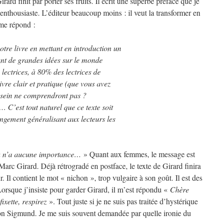
ard finit par porter ses fruits. Il écrit une superbe préface que je
s enthousiaste. L’éditeur beaucoup moins : il veut la transformer en
me répond :
otre livre en mettant en introduction un
assant de grandes idées sur le monde
 lectrices, à 80% des lectrices de
vre clair et pratique (que vous avez
u sein ne comprendront pas ?
 C’est tout naturel que ce texte soit
ongement généralisant aux lecteurs les
la n’a aucune importance…
» Quant aux femmes, le message est
Marc Girard. Déjà rétrogradé en postface, le texte de Girard finira
eur. Il contient le mot « nichon », trop vulgaire à son goût. Il est des
Lorsque j’insiste pour garder Girard, il m’est répondu «
Chère
fixette, respirez
». Tout juste si je ne suis pas traitée d’hystérique
n Sigmund. Je me suis souvent demandée par quelle ironie du