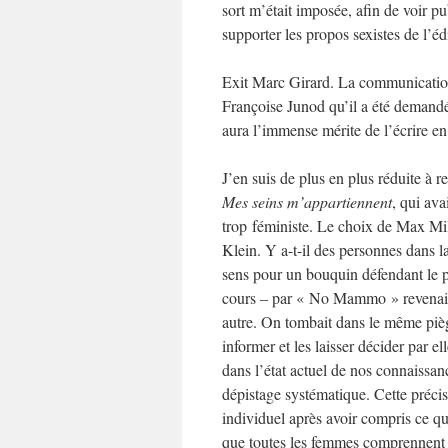
sort m’était imposée, afin de voir pu
supporter les propos sexistes de l’éd
Exit Marc Girard. La communication 
Françoise Junod qu’il a été demandé
aura l’immense mérite de l’écrire en
J’en suis de plus en plus réduite à r
Mes seins m’appartiennent
, qui ava
trop féministe. Le choix de Max Mil
Klein. Y a-t-il des personnes dans l
sens pour un bouquin défendant le
cours – par « No Mammo » revenait 
autre. On tombait dans le même piège
informer et les laisser décider par 
dans l’état actuel de nos connaissan
dépistage systématique. Cette préci
individuel après avoir compris ce q
que toutes les femmes comprennent ce