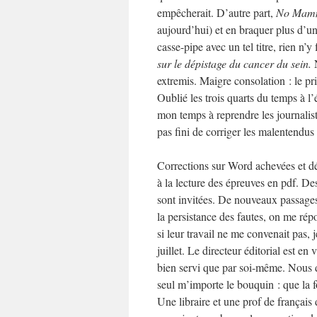
empêcherait. D’autre part,
No Mam
aujourd’hui) et en braquer plus d’un
casse-pipe avec un tel titre, rien n’
sur le dépistage du cancer
du sein.
N
extremis. Maigre consolation : le pri
Oublié les trois quarts du temps à l’
mon temps à reprendre les journalis
pas fini de corriger les malentendu
Corrections sur Word achevées et dég
à la lecture des épreuves en pdf. Des
sont invitées. De nouveaux passages 
la persistance des fautes, on me répo
si leur travail ne me convenait pas,
juillet. Le directeur éditorial est en
bien servi que par soi-même. Nous di
seul m’importe le bouquin : que la fo
Une libraire et une prof de français