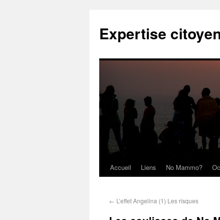
Expertise citoye
Accueil
Liens
No Mammo?
Oc
←
L’effet Angelina (1) Les risques