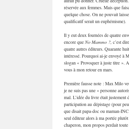
aurait pu donner. Cruelle déception
réservée aux femmes. Mais que faisaien
quelque chose. On ne pouvait laisser
qualificatif serait un euphémisme).
Il y eut deux fournées de quatre env
encore que
No Mammo ?,
c’est dir
quatre autres éditeurs. Quarante hui
intéressé. Pourquoi ai-je envoyé à 
slogan « Provoquer à juste titre ». 
vous à mon retour en mars.
Première fausse note : Max Milo ve
je ne suis pas une « personne autor
mal. L’idée du livre était justement
participation au dépistage (pour pe
que disait papa-doc ou maman-INCa. 
seul éditeur alors à ma portée plut
chaperon, mon propos perdait toute c