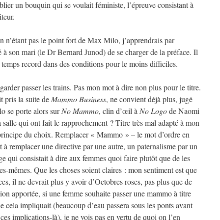
blier un bouquin qui se voulait féministe, l’épreuve consistant à
iteur.
n’étant pas le point fort de Max Milo, j’apprendrais par
 à son mari (le Dr Bernard Junod) de se charger de la préface. Il
 temps record dans des conditions pour le moins difficiles.
egarder passer les trains. Pas mon mot à dire non plus pour le titre.
it pris la suite de
Mammo Business
, ne convient déjà plus, jugé
o se porte alors sur
No Mammo
, clin d’œil à
No Logo
de Naomi
a salle qui ont fait le rapprochement ? Titre très mal adapté à mon
 principe du choix. Remplacer « Mammo » – le mot d’ordre en
à remplacer une directive par une autre, un paternalisme par un
 qui consistait à dire aux femmes quoi faire plutôt que de les
elles-mêmes. Que les choses soient claires : mon sentiment est que
ces, il ne devrait plus y avoir d’Octobres roses, pas plus que de
sion apportée, si une femme souhaite passer une mammo à titre
ue cela impliquait (beaucoup d’eau passera sous les ponts avant
s implications-là), je ne vois pas en vertu de quoi on l’en