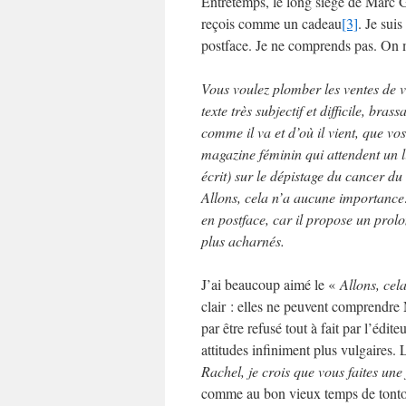
Entretemps, le long siège de Marc Gir
reçois comme un cadeau
[3]
. Je sui
postface. Je ne comprends pas. On 
Vous voulez plomber les ventes de v
texte très subjectif et difficile, br
comme il va et d’où il vient, que vos
magazine féminin qui attendent un li
écrit) sur le dépistage du cancer d
Allons, cela n’a aucune importance…
en postface, car il propose un prol
plus acharnés.
J’ai beaucoup aimé le «
Allons, ce
clair : elles ne peuvent comprendre 
par être refusé tout à fait par l’édit
attitudes infiniment plus vulgaires. 
Rachel, je crois que vous faites une 
comme au bon vieux temps de tonto