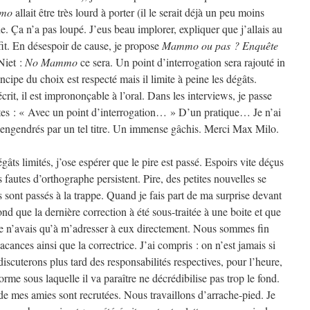
mo
allait être très lourd à porter (il le serait déjà un peu moins
e. Ça n’a pas loupé. J’eus beau implorer, expliquer que j’allais au
y fit. En désespoir de cause, je propose
Mammo ou pas ? Enquête
iet :
No Mammo
ce sera. Un point d’interrogation sera rajouté in
ncipe du choix est respecté mais il limite à peine les dégâts.
écrit, il est imprononçable à l’oral. Dans les interviews, je passe
tes : « Avec un point d’interrogation… » D’un pratique… Je n’ai
s engendrés par un tel titre. Un immense gâchis. Merci Max Milo.
âts limités, j’ose espérer que le pire est passé. Espoirs vite déçus
 fautes d’orthographe persistent. Pire, des petites nouvelles se
sont passés à la trappe. Quand je fais part de ma surprise devant
nd que la dernière correction à été sous-traitée à une boite et que
 je n’avais qu’à m’adresser à eux directement. Nous sommes fin
 vacances ainsi que la correctrice. J’ai compris : on n’est jamais si
scuterons plus tard des responsabilités respectives, pour l’heure,
rme sous laquelle il va paraître ne décrédibilise pas trop le fond.
 de mes amies sont recrutées. Nous travaillons d’arrache-pied. Je