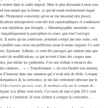
r rentrer dans le cadre imposé. Mais le plus déroutant à mon sens
fond tout autant que la forme, ce qui devenait extrêmement risqué
ale. Pleinement consciente qu’on ne me laisserait rien passer,
ications intempestives sont dès lors catastrophiques et conduisent
ter une répétition, par exemple, « Mammographie anormale» est
t magnifiquement la perception en cours, que tout l’ouvrage
. Il arrive qu’un contresens, pourtant corrigé par mes soins, soit
t justifier sans cesse ma préférence pour le terme originel. Ce sont
uves. Epuisant. Ailleurs, ce sont des passages qui sautent sans que
 suivi de modifications, ce qui revient à faire des coupes sans
trice, pas même les guillemets. J’en suis réduite à énoncer des
 des citations… ». « Transformator », tel sera bientôt son surnom,
peu d’humour dans une situation qui n’avait rien de drôle. Lorsque
sformatrices de la correctrice, je me fais vertement rabrouer par le
 Cela n’arrive qu’avec vous. Je mettrais cela sur le compte de
égant. Les délais sont serrés. Ces mois de mai et juin 2011 sont
lose à l’extérieur. Je reste cloitrée à corriger la correctrice…