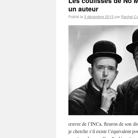
Les coulisses de No
un auteur
Publié le
3 décembre 2013
par
Rachel C
œuvre de l’INCa, fleuron de son disp
je cherche s’il existe l’équivalent 