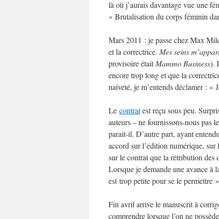
là où j’aurais davantage vue une fé
« Brutalisation du corps féminin d
Mars 2011 : je passe chez Max Milo. 
et la correctrice.
Mes seins m’appar
provisoire était
Mammo Business
).
encore trop long et que la correctri
naïveté, je m’entends déclamer : « J
Le
contrat
est reçu sous peu. Surpri
auteurs – ne fournissons-nous pas le
parait-il. D’autre part, ayant entendu
accord sur l’édition numérique, sur
sur le contrat que la rétribution des
Lorsque je demande une avance à la s
est trop petite pour se le permettre »
Fin avril arrive le manuscrit à corri
comprendre lorsque l’on ne possède