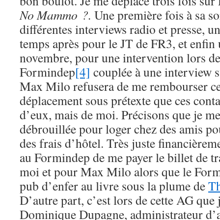
bon boulot. Je me déplace trois fois su
No Mammo ?.
Une première fois à sa sor
différentes interviews radio et presse, 
temps après pour le JT de FR3, et enfin
novembre, pour une intervention lors d
Formindep
[4]
couplée à une interview s
Max Milo refusera de me rembourser ce
déplacement sous prétexte que ces conta
d’eux, mais de moi. Précisons que je me
débrouillée pour loger chez des amis pou
des frais d’hôtel. Très juste financière
au Formindep de me payer le billet de tr
moi et pour Max Milo alors que le Formi
pub d’enfer au livre sous la plume de
Th
D’autre part, c’est lors de cette AG que 
Dominique Dupagne, administrateur d’at