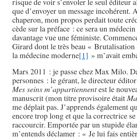
risque de voir s’envoler le seul éditeur 
que d’envoyer un message incohérent. 
chaperon, mon propos perdait toute crédi
cède sur la préface : ce sera un médecin 
davantage vue une féministe. Commence
Girard dont le très beau « Brutalisatio
la médecine moderne
[1]
» m’avait emba
Mars 2011 : je passe chez Max Milo. Dan
personnes : le gérant, le directeur éditori
Mes seins m’appartiennent
est le nouvea
manuscrit (mon titre provisoire était
Ma
me déplait pas. J’apprends également qu
encore trop long et que la correctrice se
raccourcir. Emportée par un stupide élan
m’entends déclamer : « Je lui fais enti