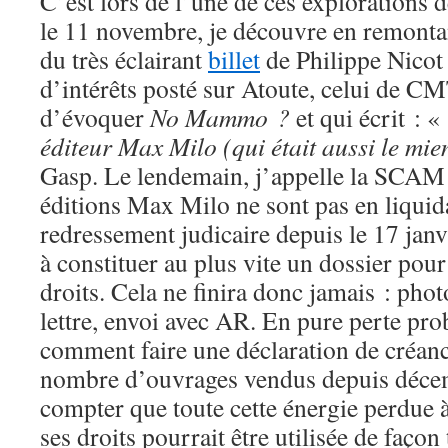
C’est lors de l’une de ces explorations 
le 11 novembre, je découvre en remonta
du très éclairant
billet
de Philippe Nicot s
d’intérêts posté sur Atoute, celui de C
d’évoquer
No Mammo ?
et qui écrit : 
éditeur Max Milo (qui était aussi le mien)
Gasp. Le lendemain, j’appelle la SCAM q
éditions Max Milo ne sont pas en liquid
redressement judicaire depuis le 17 jan
à constituer au plus vite un dossier pour
droits. Cela ne finira donc jamais : phot
lettre, envoi avec AR. En pure perte pr
comment faire une déclaration de créan
nombre d’ouvrages vendus depuis déce
compter que toute cette énergie perdue à 
ses droits pourrait être utilisée de façon