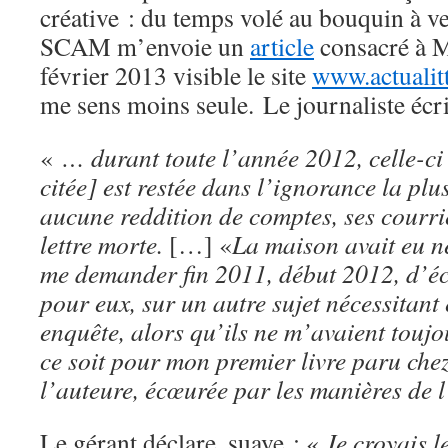
créative : du temps volé au bouquin à ve
SCAM m’envoie un
article
consacré à M
février 2013 visible le site
www.actualit
me sens moins seule. Le journaliste écri
«
… durant toute l’année 2012, celle-ci
citée] est restée dans l’ignorance la plu
aucune reddition de comptes, ses courrie
lettre morte.
[…] «
La maison avait eu n
me demander fin 2011, début 2012, d’éc
pour eux, sur un autre sujet nécessitan
enquête, alors qu’ils ne m’avaient toujo
ce soit pour mon premier livre paru che
l’auteure, écœurée par les manières de l
Le gérant déclare, suave : «
Je croyais l