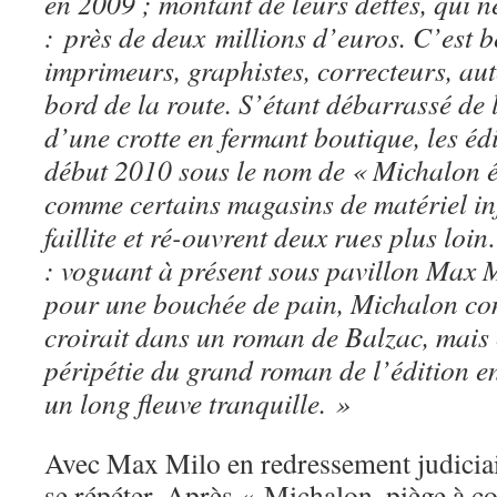
en 2009 ; montant de leurs dettes, qui n
: près de deux millions d’euros. C’est 
imprimeurs, graphistes, correcteurs, aut
bord de la route. S’étant débarrassé de
d’une crotte en fermant boutique, les éd
début 2010 sous le nom de « Michalon é
comme certains magasins de matériel in
faillite et ré-ouvrent deux rues plus lo
: voguant à présent sous pavillon Max Mi
pour une bouchée de pain, Michalon con
croirait dans un roman de Balzac, mais 
péripétie du grand roman de l’édition e
un long fleuve tranquille. »
Avec Max Milo en redressement judiciair
se répéter. Après « Michalon, piège à c