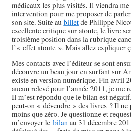
médicaux les plus visités. Il viendra m
intervention pour me proposer de parle
son site. Suite au
billet
de Philippe Nicot
excellente critique sur atoute, le livre 
troisième position dans la rubrique can
l’« effet atoute ». Mais allez explique
Mes contacts avec l’éditeur se sont ensui
découvre un beau jour en surfant sur A
existe en version numérique. Fin avril 2
aucun relevé pour l’année 2011, je me
Il m’est répondu que le bilan est négat
peut-on « dévendre » des livres ? Il ne 
moins que zéro. Je questionne et request
m’envoyer le
bilan
au 31 décembre 2011
défalqué des « frais de mise en page à la