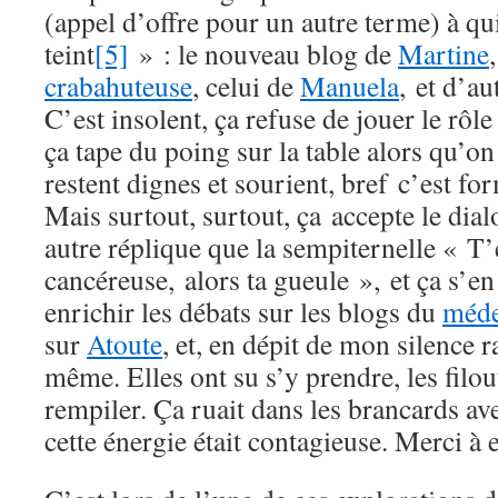
(appel d’offre pour un autre terme) à qui
teint
[5]
» : le nouveau blog de
Martine
crabahuteuse
, celui de
Manuela
, et d’a
C’est insolent, ça refuse de jouer le rôle
ça tape du poing sur la table alors qu’on
restent dignes et sourient, bref c’est f
Mais surtout, surtout, ça accepte le dia
autre réplique que la sempiternelle « T’
cancéreuse, alors ta gueule », et ça s’e
enrichir les débats sur les blogs du
méde
sur
Atoute
, et, en dépit de mon silence r
même. Elles ont su s’y prendre, les filou
rempiler. Ça ruait dans les brancards ave
cette énergie était contagieuse. Merci à e