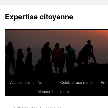
Expertise citoyenne
Accueil
Liens
No
Octobre rose mot à
Profi
Mammo?
maux
←
L’effet Angelina (1) Les risques