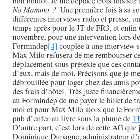
bon boulot. Je me déplace trois fois su
No Mammo ?.
Une première fois à sa sor
différentes interviews radio et presse, 
temps après pour le JT de FR3, et enfin
novembre, pour une intervention lors d
Formindep
[4]
couplée à une interview s
Max Milo refusera de me rembourser ce
déplacement sous prétexte que ces conta
d’eux, mais de moi. Précisons que je me
débrouillée pour loger chez des amis pou
des frais d’hôtel. Très juste financière
au Formindep de me payer le billet de tr
moi et pour Max Milo alors que le Formi
pub d’enfer au livre sous la plume de
Th
D’autre part, c’est lors de cette AG que 
Dominique Dupagne, administrateur d’at