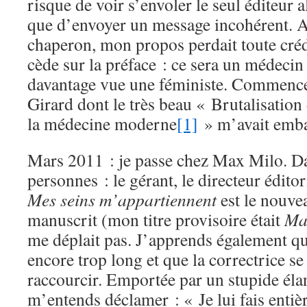
risque de voir s’envoler le seul éditeur 
que d’envoyer un message incohérent. 
chaperon, mon propos perdait toute crédi
cède sur la préface : ce sera un médecin 
davantage vue une féministe. Commence
Girard dont le très beau « Brutalisatio
la médecine moderne
[1]
» m’avait emba
Mars 2011 : je passe chez Max Milo. Dan
personnes : le gérant, le directeur éditori
Mes seins m’appartiennent
est le nouvea
manuscrit (mon titre provisoire était
Ma
me déplait pas. J’apprends également qu
encore trop long et que la correctrice se
raccourcir. Emportée par un stupide élan
m’entends déclamer : « Je lui fais enti