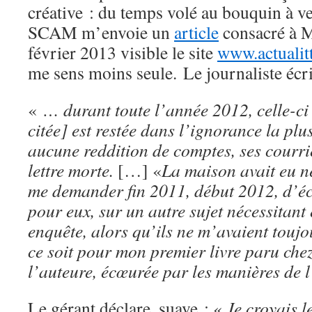
créative : du temps volé au bouquin à ve
SCAM m’envoie un
article
consacré à M
février 2013 visible le site
www.actualit
me sens moins seule. Le journaliste écri
«
… durant toute l’année 2012, celle-ci
citée] est restée dans l’ignorance la plu
aucune reddition de comptes, ses courrie
lettre morte.
[…] «
La maison avait eu n
me demander fin 2011, début 2012, d’éc
pour eux, sur un autre sujet nécessitan
enquête, alors qu’ils ne m’avaient toujo
ce soit pour mon premier livre paru che
l’auteure, écœurée par les manières de l
Le gérant déclare, suave : «
Je croyais l