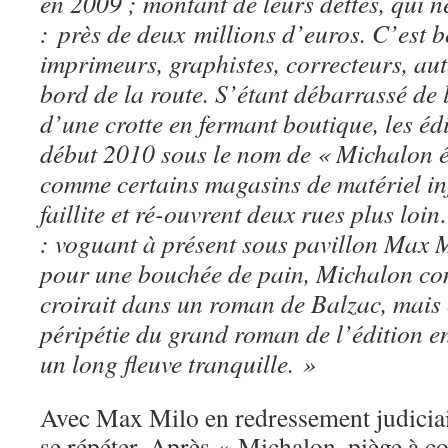
en 2009 ; montant de leurs dettes, qui n
: près de deux millions d’euros. C’est 
imprimeurs, graphistes, correcteurs, aut
bord de la route. S’étant débarrassé de
d’une crotte en fermant boutique, les éd
début 2010 sous le nom de « Michalon é
comme certains magasins de matériel in
faillite et ré-ouvrent deux rues plus lo
: voguant à présent sous pavillon Max Mi
pour une bouchée de pain, Michalon con
croirait dans un roman de Balzac, mais 
péripétie du grand roman de l’édition e
un long fleuve tranquille. »
Avec Max Milo en redressement judiciair
se répéter. Après « Michalon, piège à c