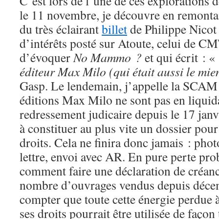
C’est lors de l’une de ces explorations 
le 11 novembre, je découvre en remonta
du très éclairant
billet
de Philippe Nicot s
d’intérêts posté sur Atoute, celui de C
d’évoquer
No Mammo ?
et qui écrit : 
éditeur Max Milo (qui était aussi le mien)
Gasp. Le lendemain, j’appelle la SCAM q
éditions Max Milo ne sont pas en liquid
redressement judicaire depuis le 17 jan
à constituer au plus vite un dossier pour
droits. Cela ne finira donc jamais : phot
lettre, envoi avec AR. En pure perte pr
comment faire une déclaration de créan
nombre d’ouvrages vendus depuis déce
compter que toute cette énergie perdue à 
ses droits pourrait être utilisée de façon