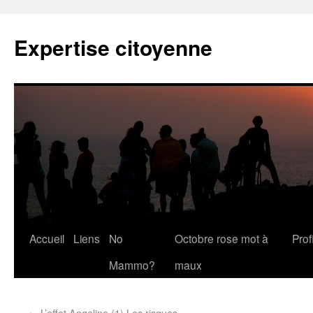
Expertise citoyenne
Accueil
Liens
No
Octobre rose mot à
Profi
Mammo?
maux
←
L’effet Angelina (1) Les risques