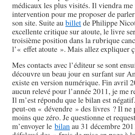
médicaux les plus visités. Il viendra m
intervention pour me proposer de parle
son site. Suite au
billet
de Philippe Nicot
excellente critique sur atoute, le livre 
troisième position dans la rubrique can
l’« effet atoute ». Mais allez explique
Mes contacts avec l’éditeur se sont ensui
découvre un beau jour en surfant sur A
existe en version numérique. Fin avril 2
aucun relevé pour l’année 2011, je me
Il m’est répondu que le bilan est négat
peut-on « dévendre » des livres ? Il ne 
moins que zéro. Je questionne et request
m’envoyer le
bilan
au 31 décembre 2011
défalqué des « frais de mise en page à la