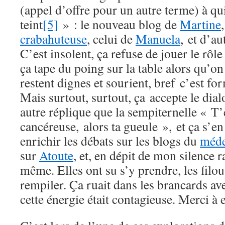
(appel d’offre pour un autre terme) à qui
teint
[5]
» : le nouveau blog de
Martine
crabahuteuse
, celui de
Manuela
, et d’a
C’est insolent, ça refuse de jouer le rôle
ça tape du poing sur la table alors qu’on
restent dignes et sourient, bref c’est f
Mais surtout, surtout, ça accepte le dia
autre réplique que la sempiternelle « T’
cancéreuse, alors ta gueule », et ça s’e
enrichir les débats sur les blogs du
méde
sur
Atoute
, et, en dépit de mon silence r
même. Elles ont su s’y prendre, les filou
rempiler. Ça ruait dans les brancards ave
cette énergie était contagieuse. Merci à e