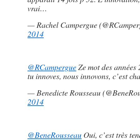
vrai…
— Rachel Campergue (@RCamper
2014
@RCampergue
Ze mot des années 
tu innoves, nous innovons, c’est ch
— Benedicte Rousseau (@BeneRo
2014
@BeneRousseau
Oui, c’est très te