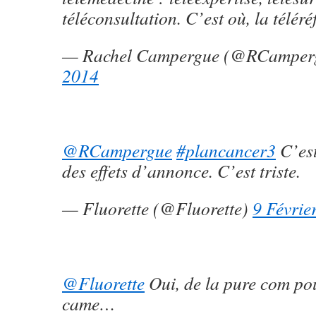
téléconsultation. C’est où, la téléré
— Rachel Campergue (@RCamper
2014
@RCampergue
#plancancer3
C’est
des effets d’annonce. C’est triste.
— Fluorette (@Fluorette)
9 Févrie
@Fluorette
Oui, de la pure com po
came…