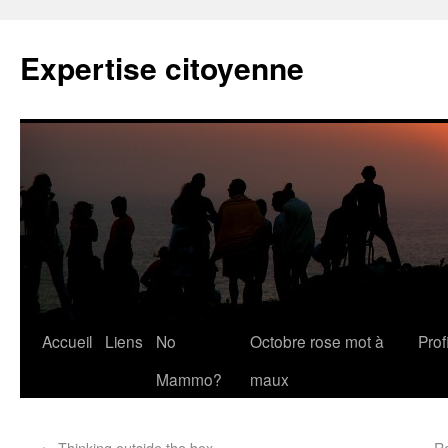
Expertise citoyenne
Accueil
Liens
No
Octobre rose mot à
Profi
Mammo?
maux
←
Thinking outside the box
R