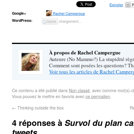
Épingler
P
Google+
Rachel Campergue
WordPress:
J'aime
chargement…
À propos de Rachel Campergue
Auteure (No Mammo?) La stupidité règne
Comment sont posées les questions? Tha
Voir tous les articles de Rachel Campe
Ce contenu a été publié dans
Non classé
, avec comme mot(s)-c
Vous pouvez le mettre en favoris avec
ce permalien
.
←
Thinking outside the box
R
4 réponses à
Survol du plan ca
tweets