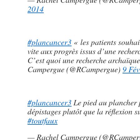
2014
#plancancer3
« les patients souhai
vite aux progrès issus d’une recher
C’est quoi une recherche archaïqu
Campergue (@RCampergue)
9 Fév
#plancancer3
Le pied au plancher 
dépistages plutôt que la réflexion s
#toutfaux
— Rachel Campergue (@RCamper