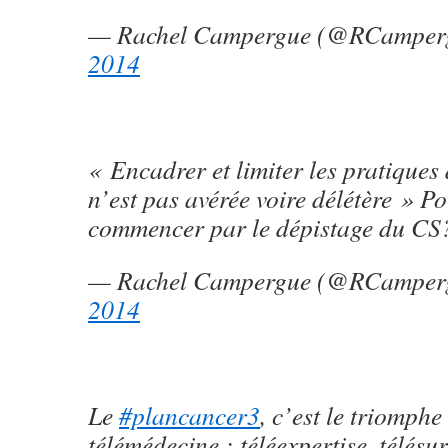
— Rachel Campergue (@RCamper
2014
« Encadrer et limiter les pratiques 
n’est pas avérée voire délétère » P
commencer par le dépistage du CS
— Rachel Campergue (@RCamper
2014
Le
#plancancer3
, c’est le triomphe
télémédecine : téléexpertise, télésur