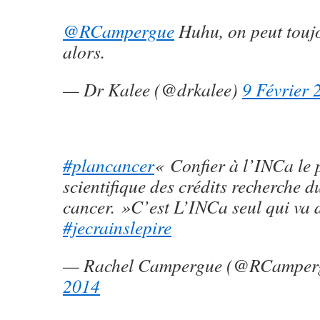
@RCampergue
Huhu, on peut touj
alors.
— Dr Kalee (@drkalee)
9 Février 
#plancancer
« Confier à l’INCa le 
scientifique des crédits recherche d
cancer. »C’est L’INCa seul qui va 
#jecrainslepire
— Rachel Campergue (@RCamper
2014