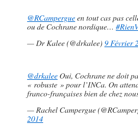
@RCampergue
en tout cas pas cell
ou de Cochrane nordique…
#Rien
— Dr Kalee (@drkalee)
9 Février 
@drkalee
Oui, Cochrane ne doit pa
« robuste » pour l’INCa. On atten
franco-françaises bien de chez nous
— Rachel Campergue (@RCamper
2014