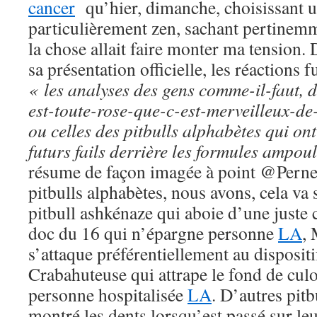
cancer
qu’hier, dimanche, choisissant u
particulièrement zen, sachant pertinemm
la chose allait faire monter ma tension.
sa présentation officielle, les réactions 
« les analyses des gens comme-il-faut, 
est-toute-rose-que-c-est-merveilleux-d
ou celles des pitbulls alphabètes qui ont 
futurs fails derrière les formules ampou
résume de façon imagée à point @Pernel
pitbulls alphabètes, nous avons, cela va 
pitbull ashkénaze qui aboie d’une juste 
doc du 16 qui n’épargne personne
LA
,
s’attaque préférentiellement au disposi
Crabahuteuse qui attrape le fond de culot
personne hospitalisée
LA
. D’autres pit
montré les dents lorsqu’est passé sur leur