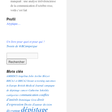
manquait : une analyse irrévérencieuse
de la communication d’octobre rose,
voilà c’est fait
Profil
Atypique....
Un livre pour quoi et pour qui ?
Tweets de @RCampergue
Mots clés
AMHDCS
Angelina Jolie
Archie Bleyer
BRCA1 et BRCA2
breast screening outcomes
in Europe
British Medical Journal
campagne
de dépistage
cancer
Catherine Sokolsky
conflits
communication
catégories
d'intérêt
droit
Dominique Gros
d'expression
Droits d'auteur
décision
dépistage
décryptage