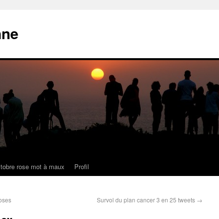
nne
tobre rose mot à maux
Profil
roses
Survol du plan cancer 3 en 25 tweets
→