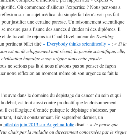
justifié. Où commence d’ailleurs l’expertise ? Nous pensons à
réflexion sur un sujet médical du simple fait de n’avoir pas fait
pour justifier une certaine paresse. Un raisonnement scientifique
ne se mesure pas à l’aune des années d’études ni des diplômes. Il
e et de travail. Je rejoins ici Chad Orzel, auteur de
Teaching
n pertinent billet titré
« Everybody thinks scientifically »
:
« Si la
on est un développement tout récent, la pensée scientifique, elle,
te civilisation humaine a son origine dans cette pensée
ous ne serions pas là si nous n’avions pas su penser de façon
uer notre réflexion au moment-même où son urgence se fait le
 l’œuvre dans le domaine du dépistage du cancer du sein et qui
 du débat, est tout aussi contre productif que le cloisonnement
 il est illogique d’entrée puisque le dépistage s’adresse, par
ourtant, il sévit constamment. En septembre dernier, un
on
billet de juin 2013 sur Angelina Jolie
disait :
« Je pense que
leur chair par la maladie ou directement concernées par le risque