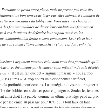
 Personne ne prend votre place, mais ne prenez pas celle des
fisamment de bon sens pour juger par elles-mêmes, à condition de
portée par vos amies du lobby rose. Vous dites » à chacun sa
s à des femmes malades de dicter leur conduite aux femmes en
re à ces dernières de défendre leur capital santé en les
une communication ferme et sans concession. Leur vie et leur
ez de votre nombrilisme pleurnicheur et ouvrez donc enfin les
assénez l’argument massue, celui dont vous êtes persuadée qu’il
 Vous avez été atteinte par le cancer vous-même? ».Je suis désolée
e-ça »
Il est un fait que cet « argument massue » nous a trop
 « les autres ». A trop nourri un cloisonnement artificiel,
 très profitable pour certains. La stratégie « diviser pour régner »
l’ère des lobbies en « diviser pour engranger ». Seules les femmes
ent ainsi droit à la parole, comme un ultime privilège payé au prix
ne pensée émue au passage pour JCG qui a tout faux en tant
un cancer du sein, et qui se trouve de fait triplement dépourvu