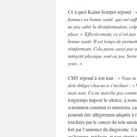
Ce à quoi Karim Somper répond :
«
femmes en bonne santé, qui ont suf
ne pas subir la désinformation, col
place ». Effectivement, ce n’est pa
bonne santé. Il est temps de permett
réinformant. Cela passe aussi par 
intégrité physique sont en jeu. Sort
yeux. »
CMT répond à son tour :
« Vous m’
doit obliger chacun à s’incliner : «
mais non. Ca ne marche pas comm
longtemps imposé le silence, à nous,
sciemment construit et entretenu, car
pourrait être allègrement adaptée à 
touchées par le cancer du sein aurai
fort par l’annonce du diagnostic. U
qu’homme, médecin, et non atteint d’