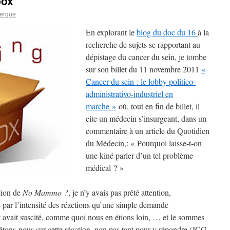
box
ergue
En explorant le
blog du doc du 16
à la
recherche de sujets se rapportant au
dépistage du cancer du sein, je tombe
sur son billet du 11 novembre 2011
«
Cancer du sein : le lobby politico-
administrativo-industriel en
marche »
où, tout en fin de billet, il
cite un médecin s’insurgeant, dans un
commentaire à un article du Quotidien
du Médecin,: « Pourquoi laisse-t-on
une kiné parler d’un tel problème
médical ? »
tion de
No Mammo ?
, je n’y avais pas prêté attention,
par l’intensité des réactions qu’une simple demande
ct avait suscité, comme quoi nous en étions loin, … et le sommes
rêtons-nous sur cette réaction, non pas tant pour y répondre (JCG