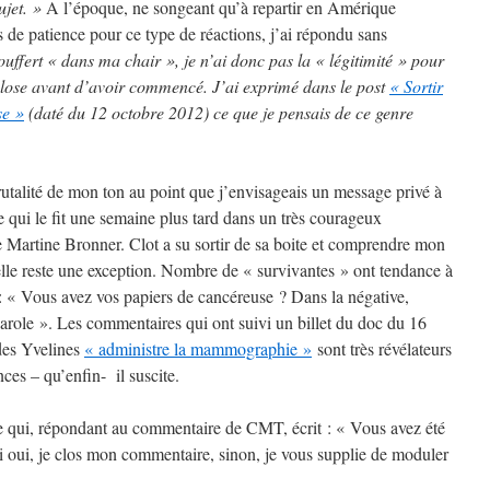
ujet. »
A l’époque, ne songeant qu’à repartir en Amérique
s de patience pour ce type de réactions, j’ai répondu sans
uffert « dans ma chair », je n’ai donc pas la « légitimité » pour
 close avant d’avoir commencé. J’ai exprimé dans le post
« Sortir
se »
(daté du 12 octobre 2012) ce que je pensais de ce genre
brutalité de mon ton au point que j’envisageais un message privé à
e qui le fit une semaine plus tard dans un très courageux
e Martine Bronner. Clot a su sortir de sa boite et comprendre mon
elle reste une exception. Nombre de « survivantes » ont tendance à
 : « Vous avez vos papiers de cancéreuse ? Dans la négative,
 parole ». Les commentaires qui ont suivi un billet du doc du 16
des Yvelines
« administre la mammographie »
sont très révélateurs
nces – qu’enfin- il suscite.
e qui, répondant au commentaire de CMT, écrit : « Vous avez été
i oui, je clos mon commentaire, sinon, je vous supplie de moduler