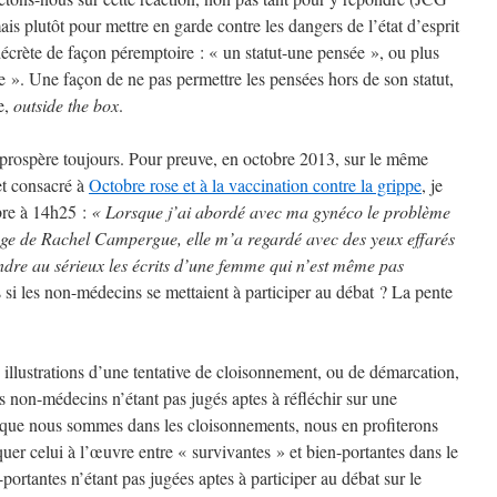
is plutôt pour mettre en garde contre les dangers de l’état d’esprit
 décrète de façon péremptoire : « un statut-une pensée », ou plus
e ». Une façon de ne pas permettre les pensées hors de son statut,
e,
outside the box
.
t prospère toujours. Pour preuve, en octobre 2013, sur le même
et consacré à
Octobre rose et à la vaccination contre la grippe
, je
bre à 14h25 :
« Lorsque j’ai abordé avec ma gynéco le problème
ge de Rachel Campergue, elle m’a regardé avec des yeux effarés
ndre au sérieux les écrits d’une femme qui n’est même pas
 si les non-médecins se mettaient à participer au débat ? La pente
illustrations d’une tentative de cloisonnement, ou de démarcation,
s non-médecins n’étant pas jugés aptes à réfléchir sur une
isque nous sommes dans les cloisonnements, nous en profiterons
er celui à l’œuvre entre « survivantes » et bien-portantes dans le
portantes n’étant pas jugées aptes à participer au débat sur le