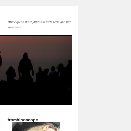
Parce qu'on n'est jamais si bien servi que par
soi-même
trombinoscope