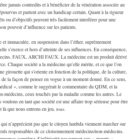
’être jamais contredits et à bénéficier de la vénération associée au
 dépourvus et partent avec un handicap certain. Quant à la rigueur
êts ou d’objectifs peuvent très facilement interférer pour une
 son pouvoir d’influence sur les patients.
re et immaculée, en suspension dans l’éther, suprêmement
elle s’exerce et hors d’atteinte de ses influences. En conséquence,
 médecins. FAUX, ARCHI FAUX. La médecine est un produit dérivé
erce. Chaque société a la médecine qu’elle mérite, et ce que l’on
 girouette qui s’oriente en fonction de la politique, de la culture,
 et de la façon de penser en vogue à un moment donné. En ce sens,
 médical », comme le suggérait le commentaire du QDM, et la
on-médecins, ceux touchés par la maladie comme les autres. Le
oulons en tant que société est une affaire trop sérieuse pour être
t là que nous entrons en jeu,
tous
.
é qui n’apprécient pas que le citoyen lambda viennent marcher sur
 seuls responsables de ce cloisonnement médecins/non-médecins.
mmense complexe d’infériorité par rapport aux « experts »,