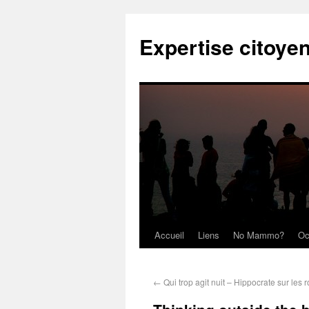
Expertise citoye
Accueil
Liens
No Mammo?
Oc
←
Qui trop agit nuit – Hippocrate sur les 