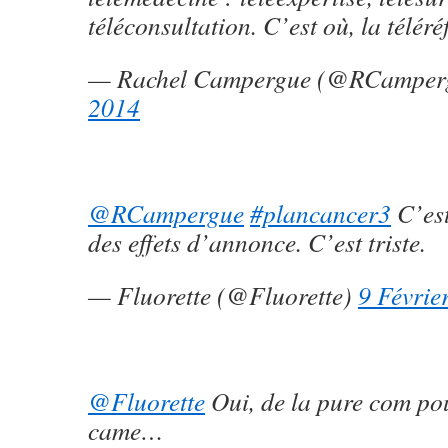
téléconsultation. C’est où, la téléré
— Rachel Campergue (@RCamper
2014
@RCampergue
#plancancer3
C’est
des effets d’annonce. C’est triste.
— Fluorette (@Fluorette)
9 Févrie
@Fluorette
Oui, de la pure com po
came…