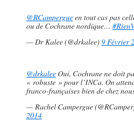
@RCampergue
en tout cas pas cell
ou de Cochrane nordique…
#Rien
— Dr Kalee (@drkalee)
9 Février 
@drkalee
Oui, Cochrane ne doit pa
« robuste » pour l’INCa. On atten
franco-françaises bien de chez nous
— Rachel Campergue (@RCamper
2014