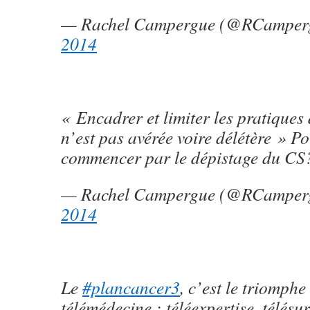
— Rachel Campergue (@RCamper
2014
« Encadrer et limiter les pratiques 
n’est pas avérée voire délétère » P
commencer par le dépistage du CS
— Rachel Campergue (@RCamper
2014
Le
#plancancer3
, c’est le triomphe
télémédecine : téléexpertise, télésur