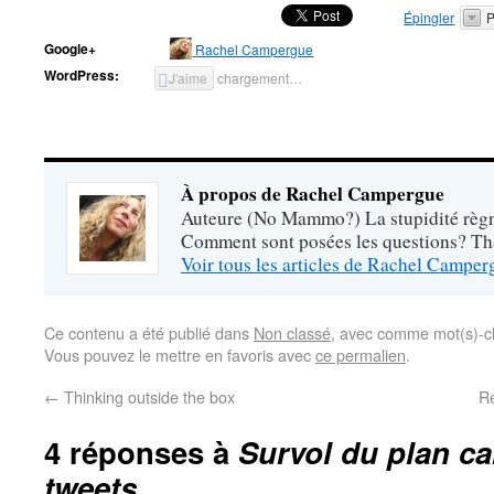
Épingler
P
Google+
Rachel Campergue
WordPress:
J'aime
chargement…
À propos de Rachel Campergue
Auteure (No Mammo?) La stupidité règne
Comment sont posées les questions? Tha
Voir tous les articles de Rachel Campe
Ce contenu a été publié dans
Non classé
, avec comme mot(s)-c
Vous pouvez le mettre en favoris avec
ce permalien
.
←
Thinking outside the box
R
4 réponses à
Survol du plan ca
tweets