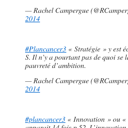
— Rachel Campergue (@RCamper
2014
#Plancancer3
« Stratégie » y est é
S. Il n’y a pourtant pas de quoi se l
pauvreté d’ambition.
— Rachel Campergue (@RCamper
2014
#plancancer3
« Innovation » ou «
apparait 14 fois p 52. L’innovation,