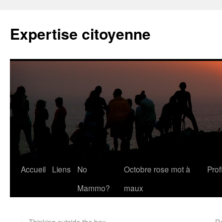
Expertise citoyenne
Accueil
Liens
No
Octobre rose mot à
Profi
Mammo?
maux
←
Thinking outside the box
R