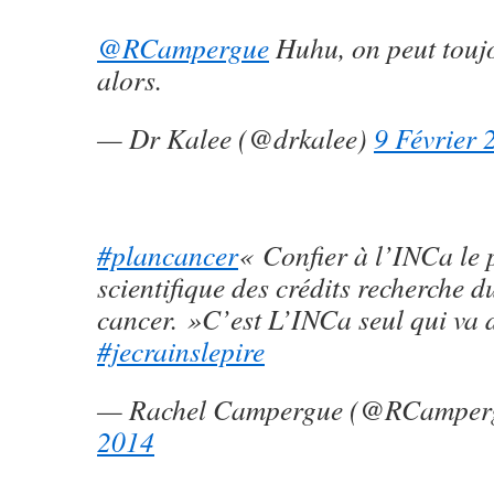
@RCampergue
Huhu, on peut touj
alors.
— Dr Kalee (@drkalee)
9 Février 
#plancancer
« Confier à l’INCa le 
scientifique des crédits recherche d
cancer. »C’est L’INCa seul qui va 
#jecrainslepire
— Rachel Campergue (@RCamper
2014