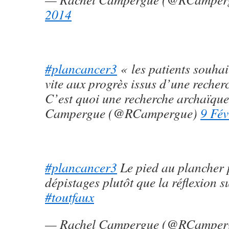
2014
#plancancer3
« les patients souhai
vite aux progrès issus d’une recher
C’est quoi une recherche archaïqu
Campergue (@RCampergue)
9 Fév
#plancancer3
Le pied au plancher 
dépistages plutôt que la réflexion s
#toutfaux
— Rachel Campergue (@RCamper