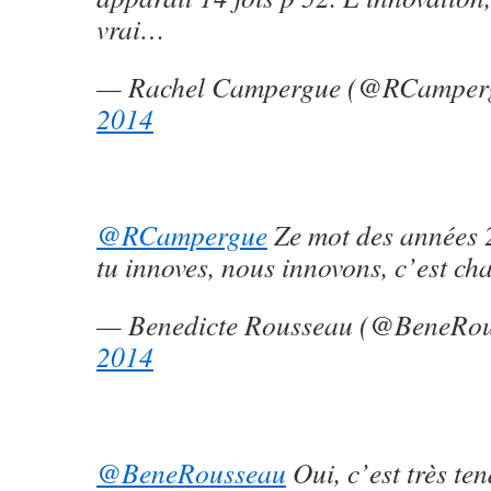
vrai…
— Rachel Campergue (@RCamper
2014
@RCampergue
Ze mot des années 
tu innoves, nous innovons, c’est ch
— Benedicte Rousseau (@BeneRo
2014
@BeneRousseau
Oui, c’est très te