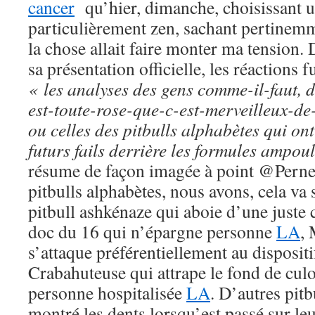
cancer
qu’hier, dimanche, choisissant u
particulièrement zen, sachant pertinemm
la chose allait faire monter ma tension.
sa présentation officielle, les réactions 
« les analyses des gens comme-il-faut, 
est-toute-rose-que-c-est-merveilleux-d
ou celles des pitbulls alphabètes qui ont 
futurs fails derrière les formules ampou
résume de façon imagée à point @Pernel
pitbulls alphabètes, nous avons, cela va 
pitbull ashkénaze qui aboie d’une juste 
doc du 16 qui n’épargne personne
LA
,
s’attaque préférentiellement au disposi
Crabahuteuse qui attrape le fond de culot
personne hospitalisée
LA
. D’autres pit
montré les dents lorsqu’est passé sur leur