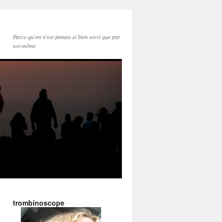
Parce qu'on n'est jamais si bien servi que par
soi-même
trombinoscope