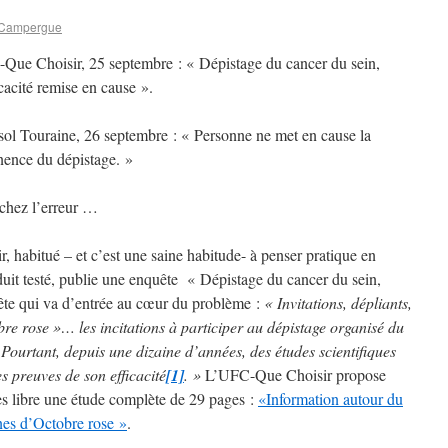
 Campergue
Que Choisir, 25 septembre : « Dépistage du cancer du sein,
icacité remise en cause ».
sol Touraine, 26 septembre : « Personne ne met en cause la
nence du dépistage. »
chez l’erreur …
 habitué – et c’est une saine habitude- à penser pratique en
duit testé, publie une enquête « Dépistage du cancer du sein,
uête qui va d’entrée au cœur du problème :
« Invitations, dépliants,
e rose »… les incitations à participer au dépistage organisé du
 Pourtant, depuis une dizaine d’années, des études scientifiques
s preuves de son efficacité
[1]
. »
L’UFC-Que Choisir propose
cès libre une étude complète de 29 pages :
«Information autour du
ines d’Octobre rose »
.