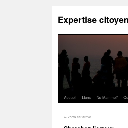
Expertise citoye
Accueil
Liens
No Mammo?
Oc
←
Zorro est arrivé