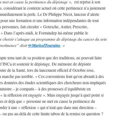
e met en cause la pertinence du dépistage »,
est reprise à son
és, considérant le contexte actuel où cette pertinence n’a justement
immédiatement la perle. Le Dr Philippe Nicot, lanceur d’alerte
if pour une formation et une information indépendantes de tout
es personnes, fait circuler « Gotzsche, Autier, Prescrire,
 » Dans l’après-midi, le Formindep lui-même publie le
choisir s’attaque au programme de dépistage du cancer du sein
pertinence” dixit
@
MarisolTouraine
. »
pte tenu tant de sa position que des traditions, ne pouvait faire
l’INCa et soutenir le dépistage. De mémoire de dépistée
stre de la Santé, lors du lancement officiel d’Octobre rose,
ça marche pas terrible. » Ces conventions font qu’on aboutit à des
 les données des études scientifiques des chercheurs non-impliqués
ministre – je compatis – à des prouesses d’équilibriste en
la réflexion est engagée ». Mais engagée jusqu’à quel point si
ores et déjà que « personne ne met en cause la pertinence du
order à une « réflexion » qui n’irait que dans une direction –
 ou pas au-delà de cette limite tabou de la remise en question ?