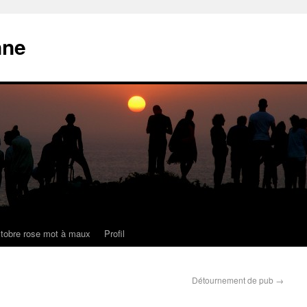
nne
tobre rose mot à maux
Profil
Détournement de pub
→