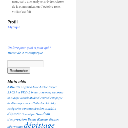
manquait : une analyse irrévérencieuse
de la communication d’octobre rose,
voilà c’est fait
Profil
Atypique....
Un livre pour quoi et pour qui ?
Tweets de @RCampergue
Mots clés
AMHDCS
Angelina Jolie
Archie Bleyer
BRCA1 et BRCA2
breast screening outcomes
in Europe
British Medical Journal
campagne
de dépistage
cancer
Catherine Sokolsky
conflits
communication
catégories
d'intérêt
droit
Dominique Gros
d'expression
Droits d'auteur
décision
dépistage
décryptage