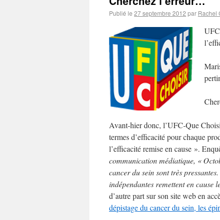
Cherchez l’erreur…
Publié le
27 septembre 2012
par
Rachel
UFC-
l’eff
Mari
perti
Cher
Avant-hier donc, l’UFC-Que Choisir,
termes d’efficacité pour chaque pro
l’efficacité remise en cause ». Enq
communication médiatique, « Octobr
cancer du sein sont très pressantes.
indépendantes remettent en cause le
d’autre part sur son site web en ac
dépistage du cancer du sein, les ép