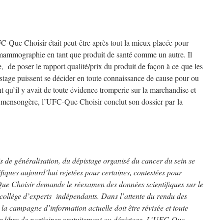
-Que Choisir était peut-être après tout la mieux placée pour
a mammographie en tant que produit de santé comme un autre. Il
, de poser le rapport qualité/prix du produit de façon à ce que les
tage puissent se décider en toute connaissance de cause pour ou
nt qu’il y avait de toute évidence tromperie sur la marchandise et
ait mensongère, l’UFC-Que Choisir conclut son dossier par la
s de généralisation, du dépistage organisé du cancer du sein se
fiques aujourd’hui rejetées pour certaines, contestées pour
ue Choisir demande le réexamen des données scientifiques sur le
 collège d’experts indépendants. Dans l’attente du rendu des
 la campagne d’information actuelle doit être révisée et toute
r libre de participer gratuitement au dépistage. L’UFC-Que