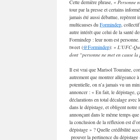
Cette dernière phrase,
« Personne n
tour par la presse et certains inform
jamais été aussi débattue, repèrent 
multicauses du
Formindep
, collect
autre intérêt que celui de la santé d
Formindep : leur nom est personne.
tweet (
@Formindep
):
« L’UFC-Que 
dont “personne ne met en cause la 
Il est vrai que Marisol Touraine, com
autrement que montrer allégeance à 
potentielle, on n’a jamais vu un mini
annoncer : « En fait, le dépistage, 
déclarations en total décalage avec
dans le dépistage, et obligent notre 
annonçant dans le même temps que « 
la conclusion de la réflexion est d’
dépistage » ? Quelle crédibilité acc
prouver la pertinence du dépistage –