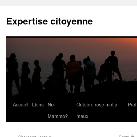
Expertise citoyenne
Accueil
Liens
No
Octobre rose mot à
Profi
Mammo?
maux
←
Cherchez l’erreur…
Sortir du