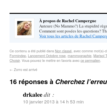
À propos de Rachel Campergue
Auteure (No Mammo?) La stupidité règne
Comment sont posées les questions? Tha
Voir tous les articles de Rachel Campe
Ce contenu a été publié dans
Non classé
, avec comme mot(s)-c
Formindep
,
Lancement Octobre rose
,
mammographie
,
Marisol 
Choisir
. Vous pouvez le mettre en favoris avec
ce permalien
.
←
Zorro est arrivé
16 réponses à
Cherchez l’erre
drkalee
dit :
10 janvier 2013 à 14 h 53 min