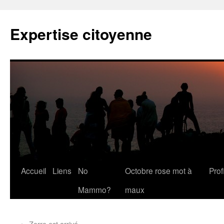
Expertise citoyenne
Accueil
Liens
No
Octobre rose mot à
Profi
Mammo?
maux
←
Zorro est arrivé