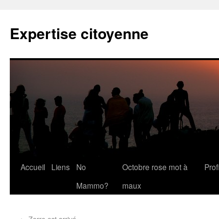
Expertise citoyenne
Accueil
Liens
No
Octobre rose mot à
Profi
Mammo?
maux
←
Zorro est arrivé