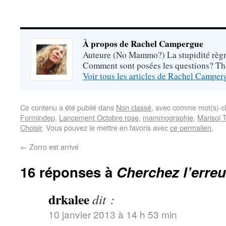
À propos de Rachel Campergue
Auteure (No Mammo?) La stupidité règne
Comment sont posées les questions? Tha
Voir tous les articles de Rachel Campe
Ce contenu a été publié dans
Non classé
, avec comme mot(s)-c
Formindep
,
Lancement Octobre rose
,
mammographie
,
Marisol 
Choisir
. Vous pouvez le mettre en favoris avec
ce permalien
.
←
Zorro est arrivé
16 réponses à
Cherchez l’erre
drkalee
dit :
10 janvier 2013 à 14 h 53 min