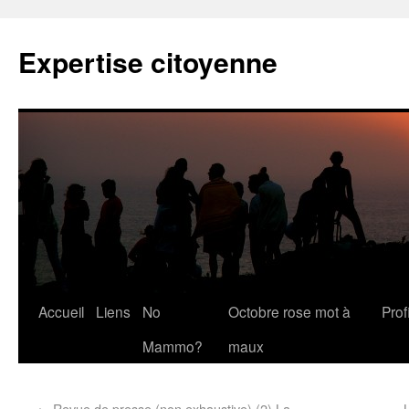
Expertise citoyenne
Accueil
Liens
No
Octobre rose mot à
Profi
Mammo?
maux
←
Revue de presse (non exhaustive) (2) La