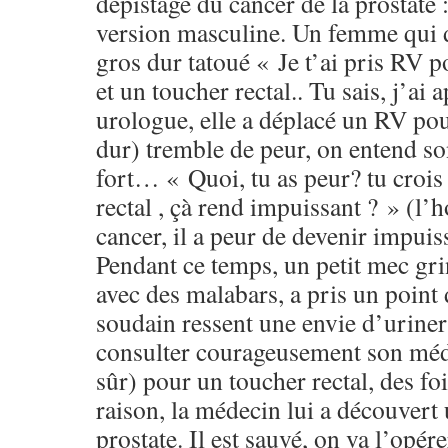
dépistage du cancer de la prostate :
version masculine. Un femme qui 
gros dur tatoué « Je t’ai pris RV
et un toucher rectal.. Tu sais, j’ai
urologue, elle a déplacé un RV pour
dur) tremble de peur, on entend son
fort… « Quoi, tu as peur? tu crois
rectal , çà rend impuissant ? » (l
cancer, il a peur de devenir impuis
Pendant ce temps, un petit mec grin
avec des malabars, a pris un point 
soudain ressent une envie d’uriner 
consulter courageusement son mé
sûr) pour un toucher rectal, des fois
raison, la médecin lui a découvert
prostate. Il est sauvé, on va l’opér