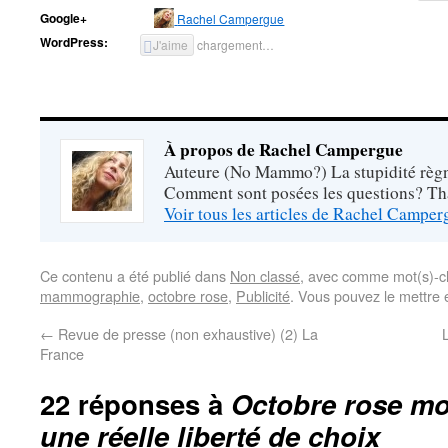
Google+
Rachel Campergue
WordPress:
J'aime
chargement…
À propos de Rachel Campergue
Auteure (No Mammo?) La stupidité règne
Comment sont posées les questions? Tha
Voir tous les articles de Rachel Campe
Ce contenu a été publié dans
Non classé
, avec comme mot(s)-c
mammographie
,
octobre rose
,
Publicité
. Vous pouvez le mettre 
←
Revue de presse (non exhaustive) (2) La
France
22 réponses à
Octobre rose mo
une réelle liberté de choix