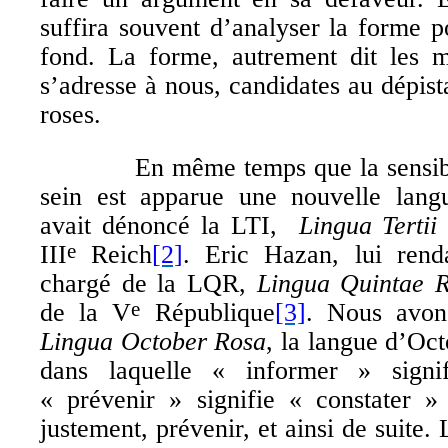
suffira souvent d’analyser la forme 
fond.
La forme, autrement dit les m
s’adresse à nous, candidates au dépist
roses.
En même temps que la sensibilis
sein est apparue une nouvelle lang
avait dénoncé la LTI,
Lingua Tertii
III
Reich
[2]
. Eric Hazan, lui rend
e
chargé de la LQR,
Lingua Quintae R
de la V
République
[3]
. Nous avon
e
Lingua October
Rosa
, la langue d’Oc
dans laquelle « informer » signi
« prévenir » signifie « constater »
justement, prévenir, et ainsi de suite