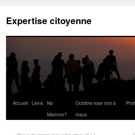
Expertise citoyenne
Accueil
Liens
No
Octobre rose mot à
Profi
Mammo?
maux
←
Revue de presse (non exhaustive) (2) La