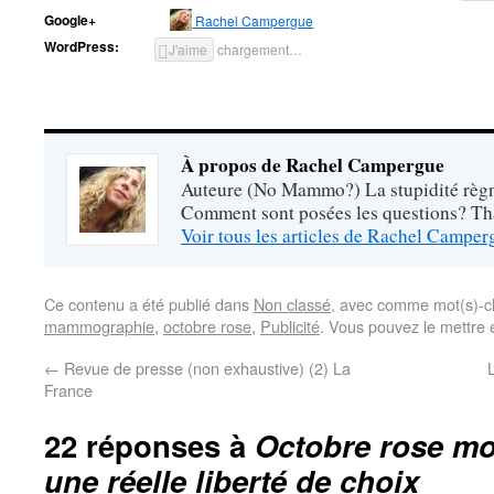
Google+
Rachel Campergue
WordPress:
J'aime
chargement…
À propos de Rachel Campergue
Auteure (No Mammo?) La stupidité règne
Comment sont posées les questions? Tha
Voir tous les articles de Rachel Campe
Ce contenu a été publié dans
Non classé
, avec comme mot(s)-c
mammographie
,
octobre rose
,
Publicité
. Vous pouvez le mettre 
←
Revue de presse (non exhaustive) (2) La
France
22 réponses à
Octobre rose mo
une réelle liberté de choix