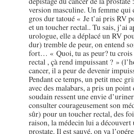
dépistage du cancer de la prostate :
version masculine. Un femme qui 
gros dur tatoué « Je t’ai pris RV
et un toucher rectal.. Tu sais, j’ai
urologue, elle a déplacé un RV pour
dur) tremble de peur, on entend son
fort… « Quoi, tu as peur? tu crois
rectal , çà rend impuissant ? » (l
cancer, il a peur de devenir impuis
Pendant ce temps, un petit mec grin
avec des malabars, a pris un point 
soudain ressent une envie d’uriner 
consulter courageusement son mé
sûr) pour un toucher rectal, des fois
raison, la médecin lui a découvert
prostate. Il est sauvé, on va l’opér