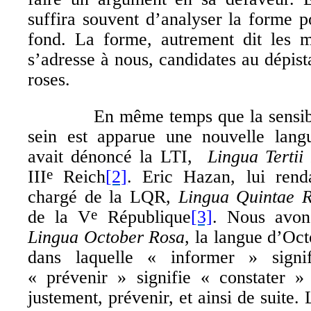
suffira souvent d’analyser la forme 
fond.
La forme, autrement dit les m
s’adresse à nous, candidates au dépist
roses.
En même temps que la sensibilis
sein est apparue une nouvelle lang
avait dénoncé la LTI,
Lingua Tertii
III
Reich
[2]
. Eric Hazan, lui rend
e
chargé de la LQR,
Lingua Quintae R
de la V
République
[3]
. Nous avon
e
Lingua October
Rosa
, la langue d’Oc
dans laquelle « informer » signi
« prévenir » signifie « constater »
justement, prévenir, et ainsi de suite