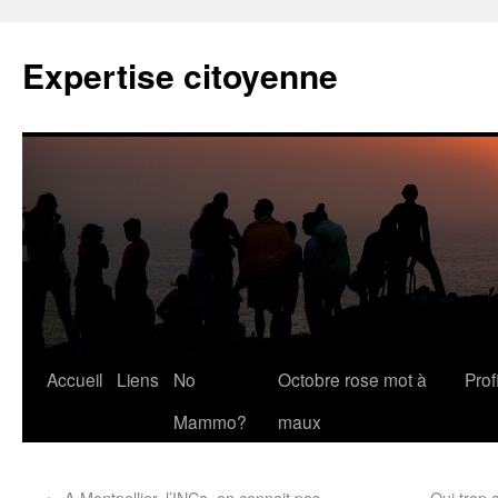
Expertise citoyenne
Accueil
Liens
No
Octobre rose mot à
Profi
Mammo?
maux
←
A Montpellier, l’INCa, on connait pas
Qui trop 