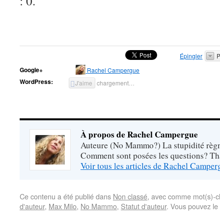
: 0.
Épingler
P
Google+
Rachel Campergue
WordPress:
J'aime
chargement…
À propos de Rachel Campergue
Auteure (No Mammo?) La stupidité règne
Comment sont posées les questions? Tha
Voir tous les articles de Rachel Campe
Ce contenu a été publié dans
Non classé
, avec comme mot(s)-c
d'auteur
,
Max Milo
,
No Mammo
,
Statut d'auteur
. Vous pouvez le