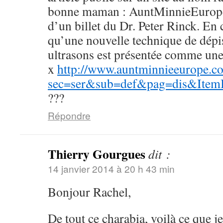
bonne maman : AuntMinnieEurope. I
d’un billet du Dr. Peter Rinck. En
qu’une nouvelle technique de dépist
ultrasons est présentée comme une
x
http://www.auntminnieeurope.c
sec=ser&sub=def&pag=dis&Ite
???
Répondre
Thierry Gourgues
dit :
14 janvier 2014 à 20 h 43 min
Bonjour Rachel,
De tout ce charabia, voilà ce que j