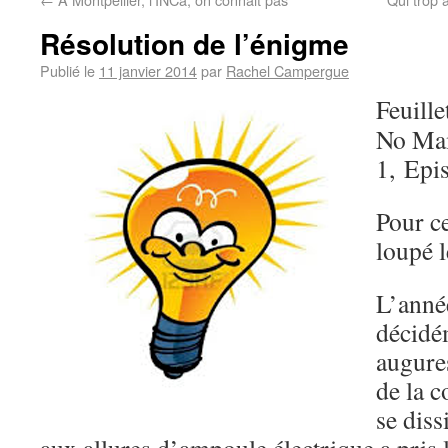
Résolution de l’énigme
Publié le
11 janvier 2014
par
Rachel Campergue
Feuille
No Ma
1, Epi
Pour ce
loupé l
L’ann
décidé
augure
de la 
se diss