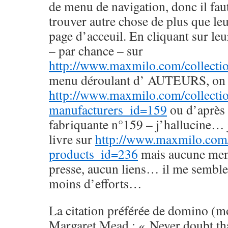
de menu de navigation, donc il fau
trouver autre chose de plus que le
page d’acceuil. En cliquant sur leur
– par chance – sur
http://www.maxmilo.com/collecti
menu déroulant d’ AUTEURS, on 
http://www.maxmilo.com/collecti
manufacturers_id=159
ou d’après 
fabriquante n°159 – j’hallucine… j
livre sur
http://www.maxmilo.com
products_id=236
mais aucune ment
presse, aucun liens… il me semble d
moins d’efforts…
La citation préférée de domino (m
Margaret Mead : « Never doubt tha