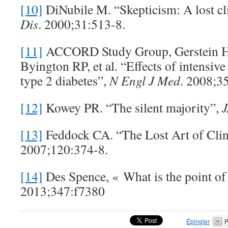
[10]
DiNubile M. “Skepticism: A lost cli
Dis
. 2000;31:513-8.
[11]
ACCORD Study Group, Gerstein H
Byington RP, et al. “Effects of intensiv
type 2 diabetes”,
N Engl J Med
. 2008;3
[12]
Kowey PR. “The silent majority”,
[13]
Feddock CA. “The Lost Art of Clin
2007;120:374-8.
[14]
Des Spence, « What is the point of
2013;347:f7380
Épingler
P