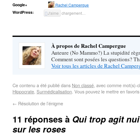
Google+
Rachel Campergue
WordPress:
J'aime
chargement…
À propos de Rachel Campergue
Auteure (No Mammo?) La stupidité règne
Comment sont posées les questions? Tha
Voir tous les articles de Rachel Campe
Ce contenu a été publié dans
Non classé
, avec comme mot(s)-c
Hippocrate
,
Surmédicalisation
. Vous pouvez le mettre en favori
←
Résolution de l’énigme
11 réponses à
Qui trop agit nu
sur les roses