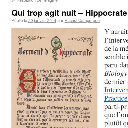
Qui trop agit nuit – Hippocrate
Publié le
20 janvier 2014
par
Rachel Campergue
Y aurait
l’interv
de la m
semble i
paru da
Biology
dernier
Interven
Practic
parti-pri
que l’on
plutôt q