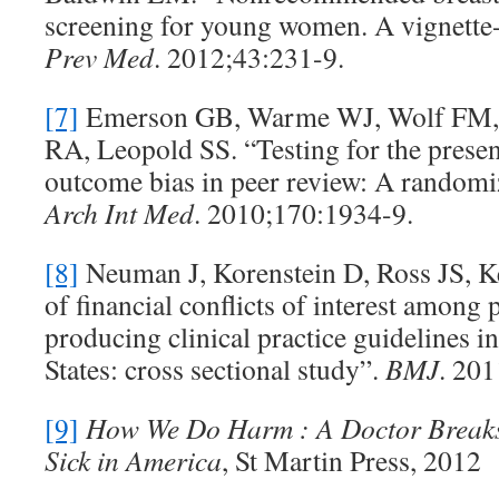
screening for young women. A vignette
Prev
Med
. 2012;43:231-9.
[7]
Emerson GB, Warme WJ, Wolf FM,
RA, Leopold SS. “Testing for the presen
outcome bias in peer review: A randomiz
Arch
Int Med
. 2010;170:1934-9.
[8]
Neuman J, Korenstein D, Ross JS, K
of financial conflicts of interest amon
producing clinical practice guidelines
States: cross sectional study”.
BMJ
. 20
[9]
How We Do Harm : A Doctor Break
Sick in America
, St Martin Press, 2012