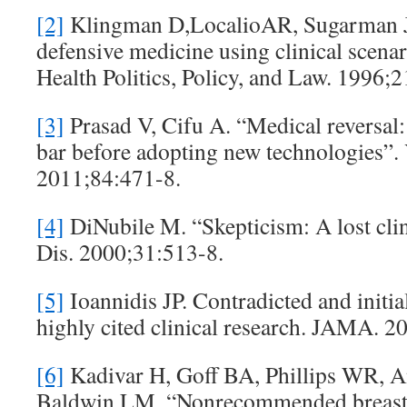
[2]
Klingman D,LocalioAR, Sugarman J,
defensive medicine using clinical scenar
Health Politics, Policy, and Law. 1996;
[3]
Prasad V, Cifu A. “Medical reversal:
bar before adopting new technologies”. 
2011;84:471-8.
[4]
DiNubile M. “Skepticism: A lost clini
Dis. 2000;31:513-8.
[5]
Ioannidis JP. Contradicted and initial
highly cited clinical research. JAMA. 
[6]
Kadivar H, Goff BA, Phillips WR, A
Baldwin LM. “Nonrecommended breast a