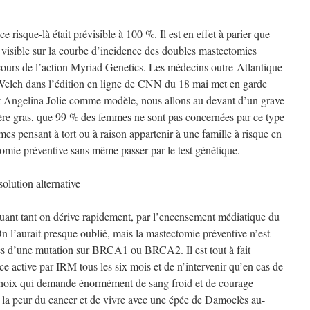
e risque-là était prévisible à 100 %. Il est en effet à parier que
t visible sur la courbe d’incidence des doubles mastectomies
 cours de l’action Myriad Genetics. Les médecins outre-Atlantique
 Welch dans l’édition en ligne de CNN du 18 mai met en garde
t Angelina Jolie comme modèle, nous allons au devant d’un grave
ctère gras, que 99 % des femmes ne sont pas concernées par ce type
mes pensant à tort ou à raison appartenir à une famille à risque en
omie préventive sans même passer par le test génétique.
solution alternative
oquant tant on dérive rapidement, par l’encensement médiatique du
On l’aurait presque oublié, mais la mastectomie préventive n’est
ses d’une mutation sur BRCA1 ou BRCA2. Il est tout à fait
ce active par IRM tous les six mois et de n’intervenir qu’en cas de
choix qui demande énormément de sang froid et de courage
à la peur du cancer et de vivre avec une épée de Damoclès au-