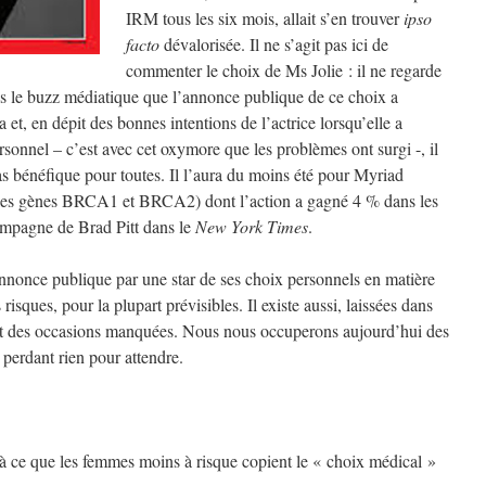
IRM tous les six mois, allait s’en trouver
ipso
facto
dévalorisée. Il ne s’agit pas ici de
commenter le choix de Ms Jolie : il ne regarde
ais le buzz médiatique que l’annonce publique de ce choix a
 et, en dépit des bonnes intentions de l’actrice lorsqu’elle a
sonnel – c’est avec cet oxymore que les problèmes ont surgi -, il
pas bénéfique pour toutes. Il l’aura du moins été pour Myriad
r les gènes BRCA1 et BRCA2) dont l’action a gagné 4 % dans les
ompagne de Brad Pitt dans le
New York Times
.
e annonce publique par une star de ses choix personnels en matière
 risques, pour la plupart prévisibles. Il existe aussi, laissées dans
et des occasions manquées. Nous nous occuperons aujourd’hui des
 perdant rien pour attendre.
re à ce que les femmes moins à risque copient le « choix médical »