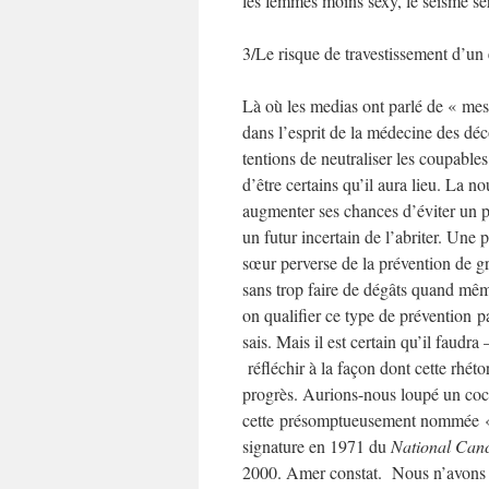
les femmes moins sexy, le séisme se
3/Le risque de travestissement d’un
Là où les medias ont parlé de « mes
dans l’esprit de la médecine des d
tentions de neutraliser les coupable
d’être certains qu’il aura lieu. La 
augmenter ses chances d’éviter un p
un futur incertain de l’abriter. Une
sœur perverse de la prévention de 
sans trop faire de dégâts quand mêm
on qualifier ce type de prévention 
sais. Mais il est certain qu’il faudra
réfléchir à la façon dont cette rhét
progrès. Aurions-nous loupé un coch
cette présomptueusement nommée « g
signature en 1971 du
National Canc
2000. Amer constat. Nous n’avons rie