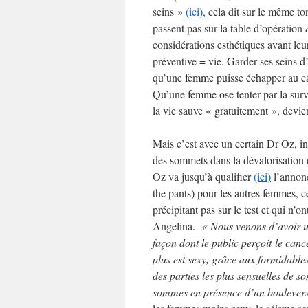
seins »
(ici),
cela dit sur le même ton
passent pas sur la table d’opération
considérations esthétiques avant le
préventive = vie. Garder ses seins d
qu’une femme puisse échapper au canc
Qu’une femme ose tenter par la survei
la vie sauve « gratuitement », devie
Mais c’est avec un certain Dr Oz, i
des sommets dans la dévalorisation 
Oz va jusqu’à qualifier
(ici)
l’annonc
the pants) pour les autres femmes, 
précipitant pas sur le test et qui n’
Angelina.
« Nous venons d’avoir u
façon dont le public perçoit le can
plus est sexy, grâce aux formidable
des parties les plus sensuelles de s
sommes en présence d’un boulevers