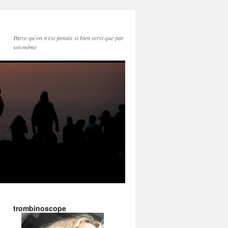
Parce qu'on n'est jamais si bien servi que par
soi-même
trombinoscope