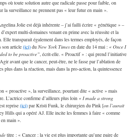
emps où toute solution autre que radicale passe pour faible, on
r la surveillance ne prennent pas « leur futur en main ».
ngelina Jolie est déjà inhérente – j’ai failli écrire « génétique » –
n d’expert multi-domaines venant en prime avec la réussite et la
on. Elle transparait également dans les termes employés, de façon
s son article
(ici)
du
New York Times
en date du 14 mai :
« Once I
ided to be proactive”
, écrit-elle. « Proactif » : qui prend l’initiative
 Agir avant que le cancer, peut-être, ne le fasse par l’ablation de
 plus dans la réaction, mais dans la pro-action, la quintessence
ion « proactive », la surveillance, pourtant dite « active » mais
re. L’actrice confirme d’ailleurs plus loin
« I made a
strong
est reprise
(ici)
par Kristi Funk, le chirurgien du Pink [
on l’aurait
ey Hills qui a opéré AJ. Elle incite les femmes à faire « comme
 en main ».
nde
titre : « Cancer : la vie est plus importante qu’une paire de