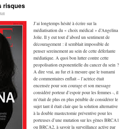
s risques
gue
J’ai longtemps hésité à écrire sur la
médiatisation du « choix médical » d’Angelina
Jolie. Il y eut tout d’abord un sentiment de
découragement : il semblait impossible de
penser sereinement au sein de cette déferlante
médiatique. A quoi bon lutter contre cette
peopolisation exponentielle du cancer du sein ?
A dire vrai, au fur et à mesure que le tsunami
de commentaires enflait – l’actrice était
encensée pour son courage et son message
considéré porteur d’espoir pour les femmes -, il
m’était de plus en plus pénible de considérer le
sujet tant il était clair que la solution alternative
à la double mastectomie préventive pour les
porteuses d’une mutation sur les gènes BRCA1
ou BRCA2, à savoir la surveillance active par