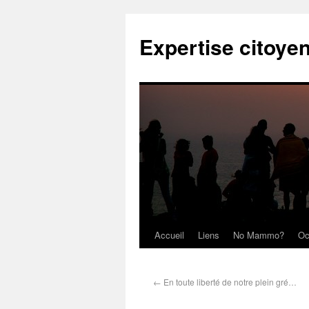
Expertise citoye
Accueil
Liens
No Mammo?
Oc
←
En toute liberté de notre plein gré…