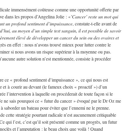
radicale immensément coûteuse comme une opportunité offerte par
ve dans les propos d’Angelina Jolie : «
’Cancer’ reste un mot qui
ant un profond sentiment d’impuissance
, constate-t-elle avant de
’hui, au moyen d’un simple test sanguin, il est possible de savoir
lièrement élevé de développer un cancer du sein ou des ovaires et
ès en effet : nous n’avons trouvé mieux pour lutter contre le
rminer si nous avons un risque supérieur à la moyenne ou pas.
u’aucune autre solution n’est mentionnée, consiste à procéder
tre ce « profond sentiment d’impuissance », ce qui nous est
r et à courir au devant (le fameux choix « proactif ») d’un
ée l’intervention à laquelle on procéderait de toute façon si le
Je ne sais pourquoi ce « futur du cancer » évoqué par le Dr Oz me
te à saborder un bateau pour éviter que l’ennemi ne le prenne.
e cette stratégie pourtant radicale n’est aucunement critiquable
Ce qui l’est, c’est qu’il soit présenté comme un progrès, un futur
moclès et l’amputation : le beau choix que voilà ! Quand