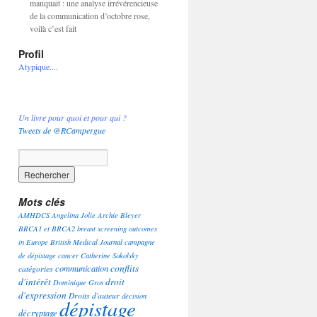
manquait : une analyse irrévérencieuse
de la communication d’octobre rose,
voilà c’est fait
Profil
Atypique....
Un livre pour quoi et pour qui ?
Tweets de @RCampergue
Mots clés
AMHDCS
Angelina Jolie
Archie Bleyer
BRCA1 et BRCA2
breast screening outcomes
in Europe
British Medical Journal
campagne
de dépistage
cancer
Catherine Sokolsky
conflits
communication
catégories
d'intérêt
droit
Dominique Gros
d'expression
Droits d'auteur
décision
dépistage
décryptage