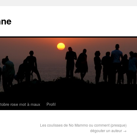
nne
tobre rose mot à maux
Profil
Les coulisses de No Mammo ou comment (presque)
dégouter un auteur
→