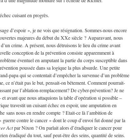
ra d’une magnitude moindre sur l’échelle de Richter.
 échec cuisant en progrès.
sage d’espoir », je ne vois que résignation. Sommes-nous encore
écouvertes majeures du début du XXe siècle ? Auparavant, nous
s d’un crime. A présent, nous détruisons le lieu du crime avant
nouvelle conception de la prévention consiste apparemment à
roblème éventuel en amputant la partie du corps susceptible dans
 prévention poussée dans sa logique la plus absurde. Une petite
grand-papa qui se contentait d’empêcher la survenue d’un problème
e, ce n’était pas le but, pensait-on bêtement. Comment pourrait-
passant par l’ablation-remplacement? De cyber-prévention? Je ne
 – et avant que nous attaquions la table d’opération si possible –
orique travestit un cuisant échec en espoir, une amputation en
e sans nous en rendre compte ? Etait-ce là l’ambition de
uerre contre le cancer » dont le coup d’envoi fut donné par la
er Act
par Nixon ? On parlait alors d’éradiquer le cancer pour
n éradiqué du tout, sauf peut-être des seins, quantité de seins.