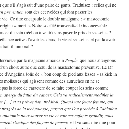
 que s’il s’agissait d’une paire de gants. Traduisez : celles qui ne
en prévention
sont des écervelées qui font passer les
ur vie. Ce titre encapsule le double amalgame : « mastectomie
’origine = mort. » Notre société trouverait-elle inconcevable
er du sein (réel ou à venir) sans payer le prix de ses seins ?
llance active d’avoir les deux, la vie et ses seins, et par-là avoir
ndrait-il immoral ?
nterviewé par le magazine américain
People
, que nous atteignons
d’un choix autre que celui de la mastectomie préventive. Le Dr
e d’Angelina Jolie de « bon coup de pied aux fesses » (a kick in
ces mollasses qui agissent comme des autruches en ne se
ont pas la force de caractère de se faire couper les seins comme
n aperçu du futur du cancer. Cela va radicalement modifier la
cer […] et sa prévention, prédit-il. Quand une jeune femme, qui
s progrès de la technologie, permet que l’on procède à l’ablation
on anatomie pour sauver sa vie et voir ses enfants grandir, nous
ement sismique des façons de penser. »
Il va sans dire que pour