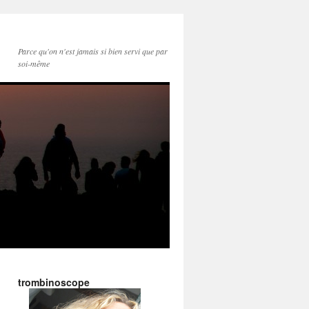
Parce qu'on n'est jamais si bien servi que par
soi-même
trombinoscope