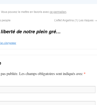
. Vous pouvez le mettre en favoris avec
ce permalien
.
es people
L’effet Angelina (1) Les risques
→
 liberté de notre plein gré…
ise citoyenne
e
*
 pas publiée. Les champs obligatoires sont indiqués avec