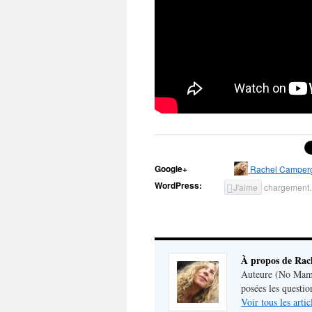
Google+
Rachel Camper
WordPress:
J'aime
chargemen
À propos de Ra
Auteure (No Mamm
posées les questio
Voir tous les art