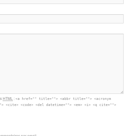
ts
HTML
:
<a href="" title=""> <abbr title=""> <acronym
"> <cite> <code> <del datetime=""> <em> <i> <q cite="">
ommentaires par email.