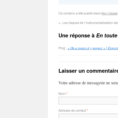
Ce contenu a été publié dans
Non classé
←
Les risques de l’instrumentalisation d
Une réponse à
En toute
Ping :
« On a toutes à y gagner » | Expert
Laisser un commentair
Votre adresse de messagerie ne sera
Nom
*
Adresse de contact
*