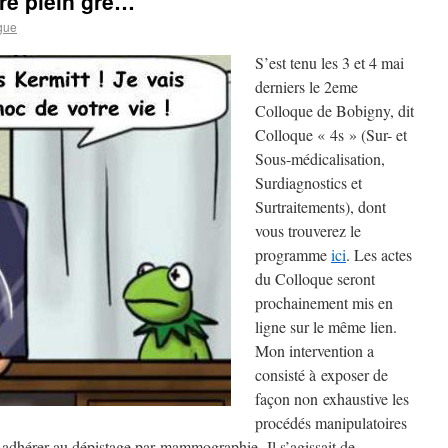
tre plein gré…
gue
S’est tenu les 3 et 4 mai
derniers le 2eme
Colloque de Bobigny, dit
Colloque « 4s » (Sur- et
Sous-médicalisation,
Surdiagnostics et
Surtraitements), dont
vous trouverez le
programme
ici
. Les actes
du Colloque seront
prochainement mis en
ligne sur le même lien.
Mon intervention a
consisté à exposer de
façon non exhaustive les
procédés manipulatoires
adhérer au dépistage par mammographie. Il s’agissait de