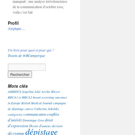
manquait : une analyse irrévérencieuse
de la communication d’octobre rose,
voilà c’est fait
Profil
Atypique....
Un livre pour quoi et pour qui ?
Tweets de @RCampergue
Mots clés
AMHDCS
Angelina Jolie
Archie Bleyer
BRCA1 et BRCA2
breast screening outcomes
in Europe
British Medical Journal
campagne
de dépistage
cancer
Catherine Sokolsky
conflits
communication
catégories
d'intérêt
droit
Dominique Gros
d'expression
Droits d'auteur
décision
dépistage
décryptage