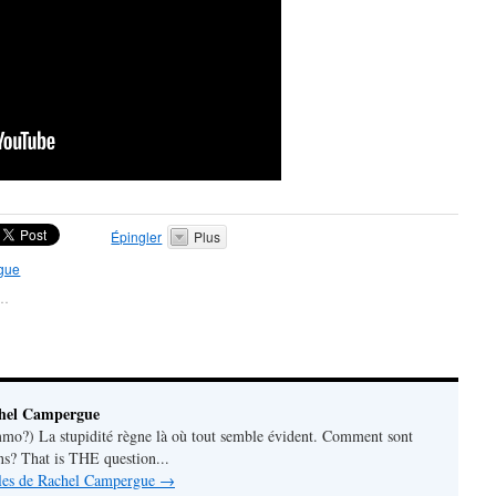
Épingler
Plus
gue
t…
chel Campergue
o?) La stupidité règne là où tout semble évident. Comment sont
ns? That is THE question...
icles de Rachel Campergue
→