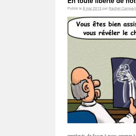
En toute liberté de no
Publié le
8 mai 2013
par
Rachel Camper
employés de façon à nous amener à 