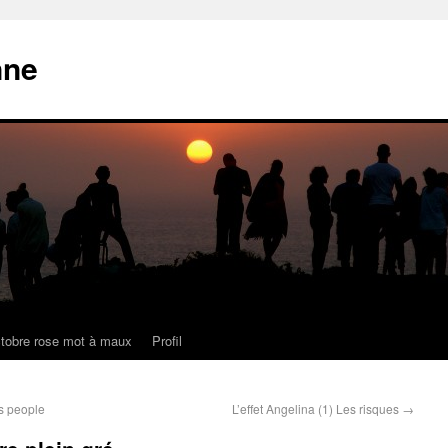
nne
tobre rose mot à maux
Profil
es people
L’effet Angelina (1) Les risques
→