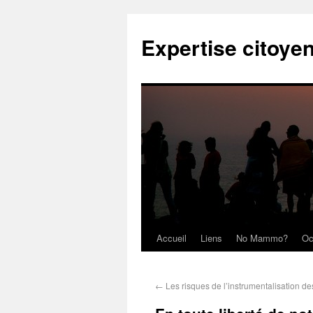
Expertise citoye
Accueil
Liens
No Mammo?
Oc
←
Les risques de l’instrumentalisation d