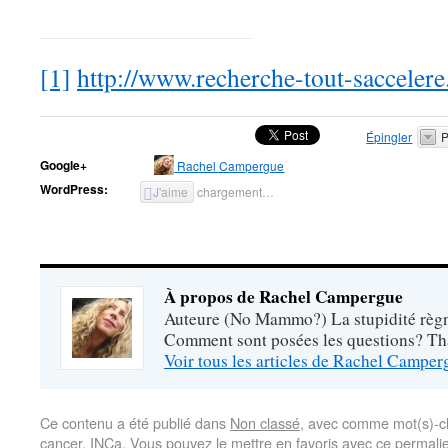
[1]
http://www.recherche-tout-saccelere.
Épingler
P
Google+
Rachel Campergue
WordPress:
J'aime
chargement…
À propos de Rachel Campergue
Auteure (No Mammo?) La stupidité règne
Comment sont posées les questions? Tha
Voir tous les articles de Rachel Campe
Ce contenu a été publié dans
Non classé
, avec comme mot(s)-c
cancer
,
INCa
. Vous pouvez le mettre en favoris avec
ce permali