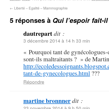
←
Liberté – Egalité – Mammographie
5 réponses à
Qui l’espoir fait-i
dautrepart
dit :
3 décembre 2014 à 14 h 33 min
« Pourquoi tant de gynécologues-o
sont-ils maltraitants ? » de Marti
http://ecoledessoignants.blogspot
tant-de-gynecologues.html
???
Répondre
martine bronnner
dit :
23 novembre 2014 à 9 h 50 min