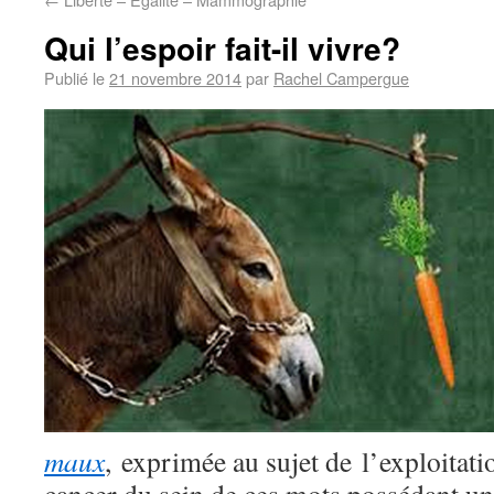
Qui l’espoir fait-il vivre?
Publié le
21 novembre 2014
par
Rachel Campergue
maux
, exprimée au sujet de l’exploitati