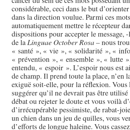
cancer du sein de ces mots possédant un
considérable, ceci dans le but d’orient
dans la direction voulue. Parmi ces mot
automatiquement mettre le récepteur da
dispositions pour accepter le message, 
de la
Linguae October Rosa
– nous trou
« santé », « vie », « solidarité », « in
« prévention », « ensemble », « lutte »,
entendu, « espoir ». L’espoir nous est ai
de champ. Il prend toute la place, n’en l
exiguë soit-elle, pour la réflexion. Vou
suggérer qu’il ne devrait pas être utilisé
débat ou rejeter le doute et vous voilà d’
d’irrécupérable pessimiste, de rabat-joie
un chien dans un jeu de quilles, vous ve
d’efforts de longue haleine. Vous cassez 