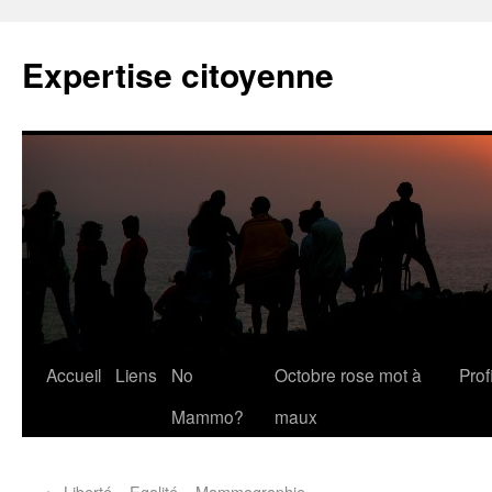
Expertise citoyenne
Accueil
Liens
No
Octobre rose mot à
Profi
Mammo?
maux
←
Liberté – Egalité – Mammographie