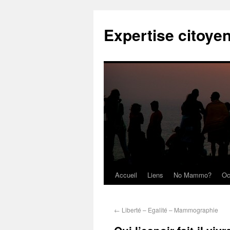
Expertise citoye
Accueil
Liens
No Mammo?
Oc
←
Liberté – Egalité – Mammographie