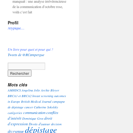
manquait : une analyse irrévérencieuse
de la communication d’octobre rose,
voilà c’est fait
Profil
Atypique....
Un livre pour quoi et pour qui ?
Tweets de @RCampergue
Mots clés
AMHDCS
Angelina Jolie
Archie Bleyer
BRCA1 et BRCA2
breast screening outcomes
in Europe
British Medical Journal
campagne
de dépistage
cancer
Catherine Sokolsky
conflits
communication
catégories
d'intérêt
droit
Dominique Gros
d'expression
Droits d'auteur
décision
dépistage
décryptage