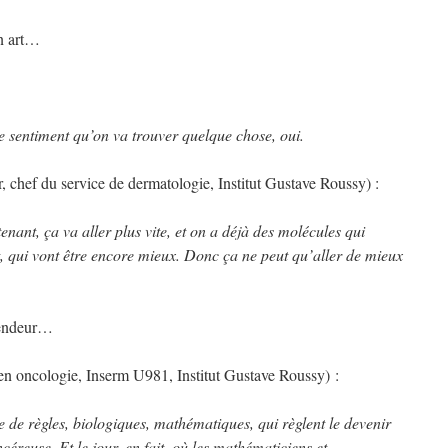
un art…
 le sentiment qu’on va trouver quelque chose, oui.
 chef du service de dermatologie, Institut Gustave Roussy) :
enant, ça va aller plus vite, et on a déjà des molécules qui
, qui vont être encore mieux. Donc ça ne peut qu’aller de mieux
lendeur…
n oncologie, Inserm U981, Institut Gustave Roussy) :
e de règles, biologiques, mathématiques, qui règlent le devenir
céreuse. Et le jour, en fait, où les mathématiciens et