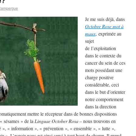
e?
Campergue
Je me suis déjà, dans
Octobre Rose mot à
maux
, exprimée au
sujet
de l’exploitation
dans le contexte du
cancer du sein de ces
mots possédant une
charge positive
considérable, ceci
dans le but d’orienter
notre comportement
dans la direction
omatiquement mettre le récepteur dans de bonnes dispositions
 « sésames » de la
Linguae October Rosa
– nous trouvons en
té », « information », « prévention », « ensemble », « lutte »,
ir ». L’espoir nous est ainsi servi à tout bout de champ. Il prend