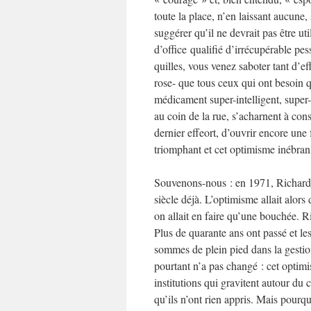
toute la place, n’en laissant aucune,
suggérer qu’il ne devrait pas être uti
d’office qualifié d’irrécupérable pes
quilles, vous venez saboter tant d’e
rose- que tous ceux qui ont besoin q
médicament super-intelligent, super-c
au coin de la rue, s’acharnent à const
dernier effeort, d’ouvrir encore une
triomphant et cet optimisme inébranl
Souvenons-nous : en 1971, Richard 
siècle déjà. L’optimisme allait alors
on allait en faire qu’une bouchée. R
Plus de quarante ans ont passé et le
sommes de plein pied dans la gestion,
pourtant n’a pas changé : cet optimi
institutions qui gravitent autour du
qu’ils n’ont rien appris. Mais pourq