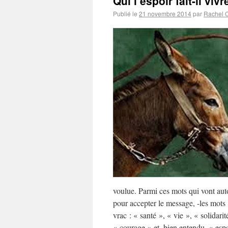
Qui l’espoir fait-il vivr
Publié le
21 novembre 2014
par
Rachel 
voulue. Parmi ces mots qui vont aut
pour accepter le message, -les mots
vrac : « santé », « vie », « solidari
« courage » et, bien entendu, « espo