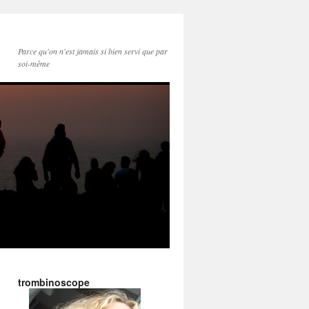
Parce qu'on n'est jamais si bien servi que par
soi-même
trombinoscope