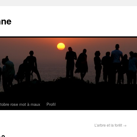
nne
tobre rose mot à maux
Profil
L’arbre et la forêt
→