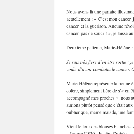
Nous avons là une parfaite illustrat
actuellement : « C’est mon cancer, j
cancer, et la guérison. Aucune révolt
cancer, pas de souci ! », je laisse 
Deuxième patiente, Marie-Hélène :
Je suis très fière d’en être sortie ;
voilà, d’avoir combattu le cancer. Ou
Marie-Hélène représente la bonne élèv
colère, simplement fière de s’« en êtr
accompagné mes proches », nous aur
aurions plutôt pensé que c’était au
oublier que, même malade, une femme
Vient le tour des blouses blanches
– Inserm U830, Institut Curie) :