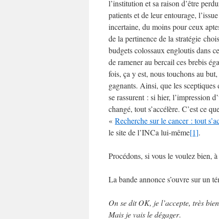
l’institution et sa raison d’être perd
patients et de leur entourage, l’iss
incertaine, du moins pour ceux aptes
de la pertinence de la stratégie choi
budgets colossaux engloutis dans cett
de ramener au bercail ces brebis éga
fois, ça y est, nous touchons au bu
gagnants. Ainsi, que les sceptiques d
se rassurent : si hier, l’impression 
changé, tout s’accélère. C’est ce 
«
Recherche sur le cancer : tout s’
le site de l’INCa lui-même
[1]
.
Procédons, si vous le voulez bien, à
La bande annonce s’ouvre sur un té
On se dit OK, je l’accepte, très bien
Mais je vais le dégager
.