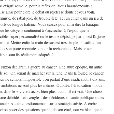
 si exiguë soit-elle, pour la réflexion. Vous hasardez-vous à
lisé ainsi pour clore le débat ou rejeter le doute et vous voilà
simiste, de rabat-joie, de trouble-fête. Tel un chien dans un jeu de
fforts de longue haleine. Vous cassez pour ainsi dire la baraque –
ue les citoyens continuent à s’accrocher à l’espoir que le
iblé, super-personnalisé ou le test de dépistage parfait est là, juste
ruire. Mettre enfin la main dessus est très simple : il suffit d’un
 fois son porte-monnaie « pour la recherche ». Mais ce ton
able sont ils réellement adaptés ?
Nixon déclarait la guerre au cancer. Une autre époque, un autre
 de soi. On venait de marcher sur la lune. Dans la foulée, le cancer,
ien ne semblait impossible : on parlait d’une éradication à dix ans.
s ambitions ne sont plus les mêmes. Oubliée, l’éradication : nous
 dans le « vivre avec », bien plus lucratif il est vrai. Une chose
sme débridé – et aveugle – des décideurs en santé publique et des
 cancer. Aucun questionnement sur la stratégie suivie. A croire
uoi se poser des questions quand, de son côté, tout va bien, quand