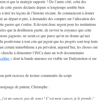
urent et que la stratégie rapporte ? De l’autre côté, celui des
ue de cette guerre déclarée depuis si longtemps semble bien
 à tirer les leçons de l’histoire récente. Ils commencent à douter
sie au départ et pire, à demander des comptes sur l’allocation des
e guerre qui s’enlise. Il devient donc urgent pour les institutions
rées que la désillusion guette, de raviver la croyance que cette
t, nous gagnons; ne serait-ce que parce qu’on ne donne qu’aux
u positivisme à tout crin qui jugent que les progrès sont trop lents
d’un certain immobilisme a pu prévaloir, aujourd’hui, les choses ont
que cherche à démontrer l’INCa dans un web documentaire
accélère
» dont la bande annonce est visible sur Dailymotion et sur
 un petit exercice de lecture commentée du script.
moignage de patient, Christophe :
, j’ai un cancer, pas de souci ! C’est mon cancer, je le prends !