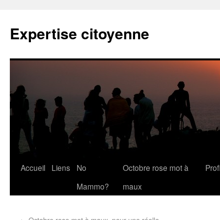
Expertise citoyenne
Accueil
Liens
No
Octobre rose mot à
Profi
Mammo?
maux
←
Octobre rose mot à maux, pour une réelle