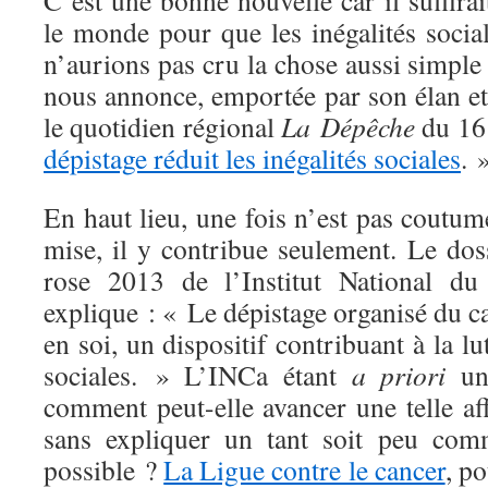
C’est une bonne nouvelle car il suffirai
le monde pour que les inégalités socia
n’aurions pas cru la chose aussi simpl
nous annonce, emportée par son élan et e
le quotidien régional
La
Dépêche
du 16
dépistage réduit les inégalités sociales
. 
En haut lieu, une fois n’est pas coutum
mise, il y contribue seulement. Le dos
rose 2013 de l’Institut National d
explique : « Le dépistage organisé du ca
en soi, un dispositif contribuant à la lut
sociales. » L’INCa étant
a priori
une
comment peut-elle avancer une telle aff
sans expliquer un tant soit peu comm
possible ?
La Ligue contre le cancer
, po