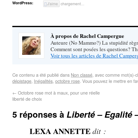
WordPress:
J'aime
chargement…
À propos de Rachel Campergue
Auteure (No Mammo?) La stupidité règne
Comment sont posées les questions? Tha
Voir tous les articles de Rachel Campe
Ce contenu a été publié dans
Non classé
, avec comme mot(s)-c
dépistage
,
Inégalités
,
octobre rose
. Vous pouvez le mettre en fa
←
Octobre rose mot à maux, pour une réelle
liberté de choix
5 réponses à
Liberté – Egalit
LEXA ANNETTE
dit :