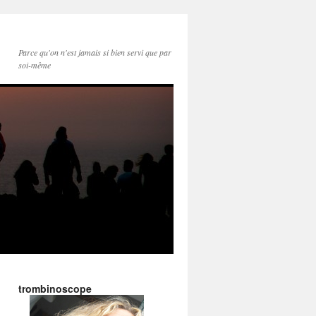
Parce qu'on n'est jamais si bien servi que par
soi-même
trombinoscope