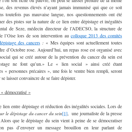
e l’on soit riche ou pauvre, on peut se laisser prendre de la même
e, des revenus élevés n’ayant jamais immunisé qui que ce soit
ns toutefois pas mauvaise langue, nos questionnements ont été
r des pistes sur la nature de ce lien entre dépistage et inégalités
antal de Seze, médecin directeur de l’ADECSO, la structure de
de l’Oise lors de son intervention au
colloque 2013 des comités
dépistage des cancers
:
« Mes équipes sont actuellement toutes
adre d’Octobre rose. Aujourd’hui, un repas rose est organisé avec
ocial qui se créé autour de la prévention du cancer du sein est
pistage ne font qu’un.» Le « lien social » ainsi créé étant
es « personnes précaires », une fois le ventre bien rempli, seront
 se laisser convaincre de se faire dépister.
t « démocratisé »
re lien entre dépistage et réduction des inégalités sociales. Lors de
 le dépistage du cancer du sein
[1]
, une journaliste de la presse
« Alors que le dépistage du sein vient à peine de se démocratiser
-on pas d’envoyer un message brouillon en leur parlant de