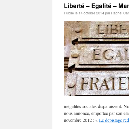
Liberté – Egalité – 
Publié le
14 octobre 2014
par
Rachel Ca
inégalités sociales disparaissent. 
nous annonce, emportée par son élan e
novembre 2012 : «
Le dépistage rédu