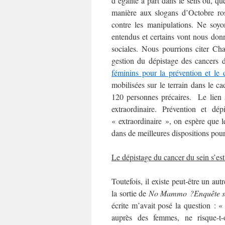
d’égalité à part dans le sens où, qu
manière aux slogans d’Octobre ros
contre les manipulations. Ne soyo
entendus et certains vont nous donne
sociales. Nous pourrions citer Ch
gestion du dépistage des cancers 
féminins pour la prévention et le 
mobilisées sur le terrain dans le c
120 personnes précaires. Le lien s
extraordinaire. Prévention et dé
« extraordinaire », on espère que l
dans de meilleures dispositions pour
Le dépistage du cancer du sein s’es
Toutefois, il existe peut-être un aut
la sortie de
No Mammo ?Enquête sur
écrite m’avait posé la question : 
auprès des femmes, ne risque-t