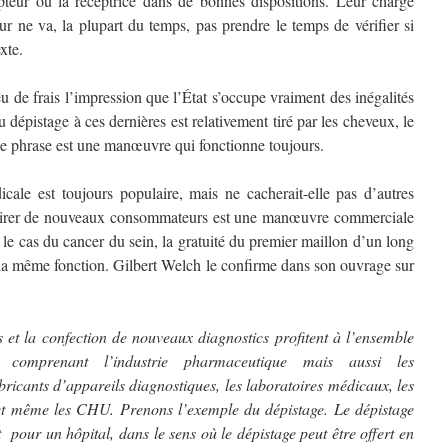
epteur ou la réceptrice dans de bonnes dispositions. Leur charge
eur ne va, la plupart du temps, pas prendre le temps de vérifier si
xte.
u de frais l’impression que l’État s’occupe vraiment des inégalités
 dépistage à ces dernières est relativement tiré par les cheveux, le
me phrase est une manœuvre qui fonctionne toujours.
cale est toujours populaire, mais ne cacherait-elle pas d’autres
attirer de nouveaux consommateurs est une manœuvre commerciale
 le cas du cancer du sein, la gratuité du premier maillon d’un long
 la même fonction. Gilbert Welch le confirme dans son ouvrage sur
 et la confection de nouveaux diagnostics profitent à l’ensemble
, comprenant l’industrie pharmaceutique mais aussi les
abricants d’appareils diagnostiques, les laboratoires médicaux, les
x et même les CHU. Prenons l’exemple du dépistage. Le dépistage
 pour un hôpital, dans le sens où le dépistage peut être offert en