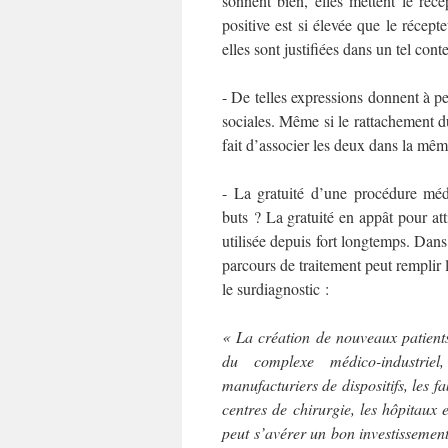
sonnent bien, elles mettent le réc
positive est si élevée que le récept
elles sont justifiées dans un tel conte
- De telles expressions donnent à pe
sociales. Même si le rattachement du
fait d’associer les deux dans la mê
- La gratuité d’une procédure médi
buts ? La gratuité en appât pour 
utilisée depuis fort longtemps. Dans
parcours de traitement peut remplir
le surdiagnostic :
« La création de nouveaux patients
du complexe médico-industriel
manufacturiers de dispositifs, les f
centres de chirurgie, les hôpitau
peut s’avérer un bon investissement