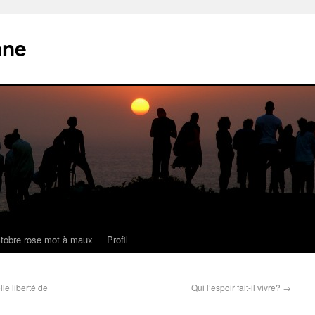
nne
tobre rose mot à maux
Profil
le liberté de
Qui l’espoir fait-il vivre?
→