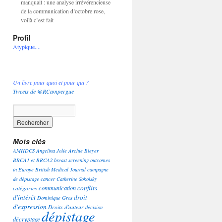
manquait : une analyse irrévérencieuse
de la communication d’octobre rose,
voilà c’est fait
Profil
Atypique....
Un livre pour quoi et pour qui ?
Tweets de @RCampergue
Mots clés
AMHDCS
Angelina Jolie
Archie Bleyer
BRCA1 et BRCA2
breast screening outcomes
in Europe
British Medical Journal
campagne
de dépistage
cancer
Catherine Sokolsky
conflits
communication
catégories
d'intérêt
droit
Dominique Gros
d'expression
Droits d'auteur
décision
dépistage
décryptage