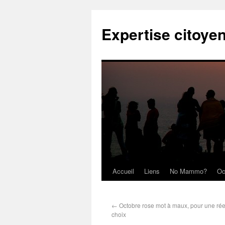
Expertise citoye
Accueil
Liens
No Mammo?
Oc
←
Octobre rose mot à maux, pour une réel
choix