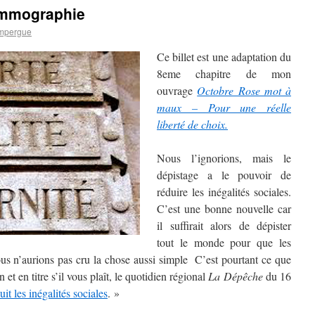
Mammographie
mpergue
Ce billet est une adaptation du
8eme chapitre de mon
ouvrage
Octobre Rose mot à
maux – Pour une réelle
liberté de choix.
Nous l’ignorions, mais le
dépistage a le pouvoir de
réduire les inégalités sociales.
C’est une bonne nouvelle car
il suffirait alors de dépister
tout le monde pour que les
Nous n’aurions pas cru la chose aussi simple C’est pourtant ce que
t en titre s’il vous plaît, le quotidien régional
La
Dépêche
du 16
it les inégalités sociales
. »