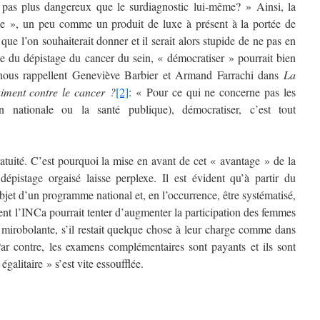
l pas plus dangereux que le surdiagnostic lui-même? » Ainsi, la
e », un peu comme un produit de luxe à présent à la portée de
que l’on souhaiterait donner et il serait alors stupide de ne pas en
te du dépistage du cancer du sein, « démocratiser » pourrait bien
e nous rappellent Geneviève Barbier et Armand Farrachi dans
La
raiment contre le cancer ?
[2]
: « Pour ce qui ne
concerne pas les
 nationale ou la santé publique), démocratiser, c’est tout
atuité. C’est pourquoi la mise en avant de cet « avantage » de la
istage orgaisé laisse perplexe. Il est évident qu’à partir du
jet d’un programme national et, en l’occurrence, être systématisé,
ent l’INCa pourrait tenter d’augmenter la participation des femmes
 mirobolante, s’il restait quelque chose à leur charge comme dans
Par contre, les examens complémentaires sont payants et ils sont
galitaire » s’est vite essoufflée.