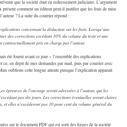
révenir que la société était en redressement judiciaire. L’argument
présent comment un éditeur peut-il justifier que les frais de mise
 l’auteur ? La suite du courrier répond :
explications concernant la déduction sur les frais. Lorsqu’une
ctuer des corrections excédant 10% du volume du texte et une
t contractuellement pris en charge par l’auteur.
mais été fourni avant ce jour « l’ensemble des explications
et ce, en dépit de mes demandes par mail, puis par courrier avec
Mais oublions cette longue attente puisque l’explication apparait
Les épreuves de l’ouvrage seront adressées à l’auteur, qui les
’excédant pas dix jours. Les corrections éventuelles
seront claires
es, et elles n’excéderont pas 10
pour cent du volume général du
ctuées sur le document PDF qui est sorti des forges de la société