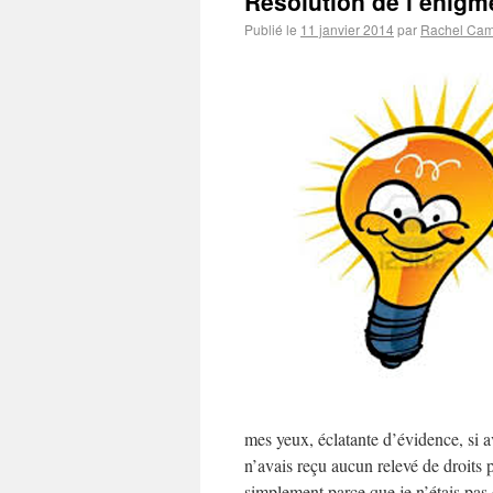
Résolution de l’énigm
Publié le
11 janvier 2014
par
Rachel Ca
mes yeux, éclatante d’évidence, si a
n’avais reçu aucun relevé de droits p
simplement parce que je n’étais pas c