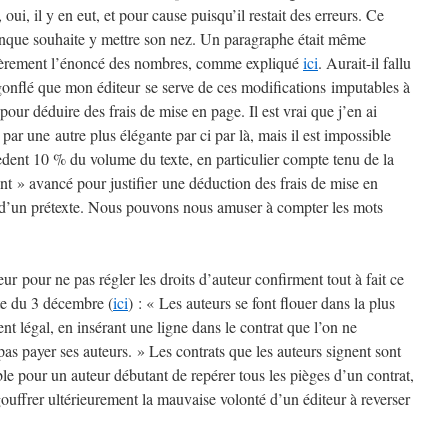
, oui, il y en eut, et pour cause puisqu’il restait des erreurs. Ce
nque souhaite y mettre son nez. Un paragraphe était même
ntièrement l’énoncé des nombres, comme expliqué
ici
. Aurait-il fallu
z gonflé que mon éditeur se serve de ces modifications imputables à
 pour déduire des frais de mise en page. Il est vrai que j’en ai
par une autre plus élégante par ci par là, mais il est impossible
èdent 10 % du volume du texte, en particulier compte tenu de la
nt » avancé pour justifier une déduction des frais de mise en
it d’un prétexte. Nous pouvons nous amuser à compter les mots
r pour ne pas régler les droits d’auteur confirment tout à fait ce
te du 3 décembre (
ici
) : « Les auteurs se font flouer dans la plus
ment légal, en insérant une ligne dans le contrat que l’on ne
as payer ses auteurs. » Les contrats que les auteurs signent sont
sible pour un auteur débutant de repérer tous les pièges d’un contrat,
ngouffrer ultérieurement la mauvaise volonté d’un éditeur à reverser