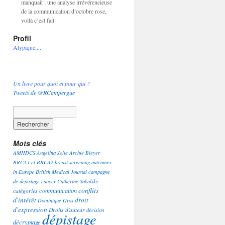
manquait : une analyse irrévérencieuse
de la communication d’octobre rose,
voilà c’est fait
Profil
Atypique....
Un livre pour quoi et pour qui ?
Tweets de @RCampergue
Mots clés
AMHDCS
Angelina Jolie
Archie Bleyer
BRCA1 et BRCA2
breast screening outcomes
in Europe
British Medical Journal
campagne
de dépistage
cancer
Catherine Sokolsky
conflits
communication
catégories
d'intérêt
droit
Dominique Gros
d'expression
Droits d'auteur
décision
dépistage
décryptage