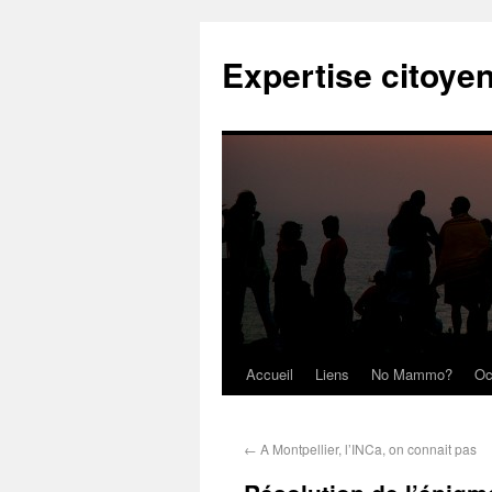
Expertise citoye
Accueil
Liens
No Mammo?
Oc
←
A Montpellier, l’INCa, on connait pas