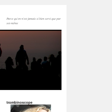
Parce qu'on n'est jamais si bien servi que par
soi-même
trombinoscope