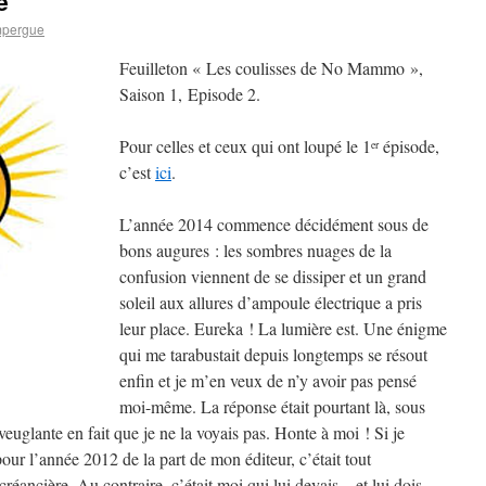
e
mpergue
Feuilleton « Les coulisses de No Mammo »,
Saison 1, Episode 2.
Pour celles et ceux qui ont loupé le 1
épisode,
er
c’est
ici
.
L’année 2014 commence décidément sous de
bons augures : les sombres nuages de la
confusion viennent de se dissiper et un grand
soleil aux allures d’ampoule électrique a pris
leur place. Eureka ! La lumière est. Une énigme
qui me tarabustait depuis longtemps se résout
enfin et je m’en veux de n’y avoir pas pensé
moi-même. La réponse était pourtant là, sous
veuglante en fait que je ne la voyais pas. Honte à moi ! Si je
our l’année 2012 de la part de mon éditeur, c’était tout
réancière. Au contraire, c’était moi qui lui devais – et lui dois