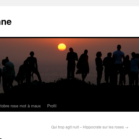
nne
tobre rose mot à maux
Profil
Qui trop agit nuit – Hippocrate sur les roses
→