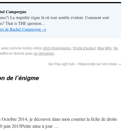
chel Campergue
o?) La stupidité règne là où tout semble évident. Comment sont
ns? That is THE question...
icles de Rachel Campergue
→
, avec comme mot(s)-clé(s)
droit d'expression
,
Droits d'auteur
,
Max Milo
,
No
ettre en favoris avec
ce permalien
.
Qui trop agit nuit – Hippocrate sur les roses
→
on de l’énigme
 Octobre 2014, je découvre dans mon courrier la fiche de droits
0 juin 2015Petite mise à jour …