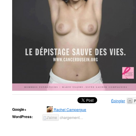
Épingler
P
Google+
Rachel Campergue
WordPress:
J'aime
chargement…