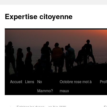
Expertise citoyenne
Accueil
Liens
No
Octobre rose mot à
Profi
Mammo?
maux
←
« Eclairez les dupes » en live (2/2)
En