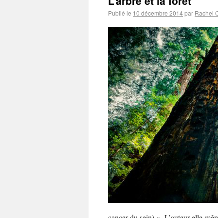
L’arbre et la forêt
Publié le
10 décembre 2014
par
Rachel 
cancer du sein) ». L’auteur elle-m