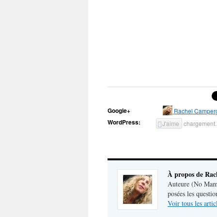
Google+
Rachel Camper
WordPress:
J'aime
chargemen
À propos de Ra
Auteure (No Mamm
posées les questio
Voir tous les art