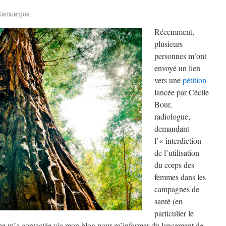
Campergue
Récemment,
plusieurs
personnes m’ont
envoyé un lien
vers une
pétition
lancée par Cécile
Bour,
radiologue,
demandant
l’« interdiction
de l’utilisation
du corps des
femmes dans les
campagnes de
santé (en
particulier le
ême m’a contactée via mon blog pour m’informer du lancement de