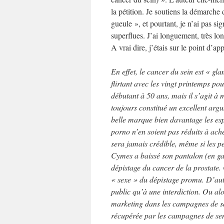
la pétition. Je soutiens la démarche
gueule », et pourtant, je n’ai pas si
superflues. J’ai longuement, très lo
A vrai dire, j’étais sur le point d
En effet, le cancer du sein est « gl
flirtant avec les vingt printemps 
débutant à 50 ans, mais il s’agit à 
toujours constitué un excellent ar
belle marque bien davantage les esp
porno n’en soient pas réduits à ach
sera jamais crédible, même si les pe
Cymes a baissé son pantalon (en gar
dépistage du cancer de la prostate. 
« sexe » du dépistage promu. D’autr
public qu’à une interdiction. Ou alo
marketing dans les campagnes de sa
récupérée par les campagnes de sen