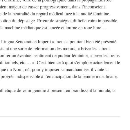
nient majeur de casser progressivement, dans l’inconscient
e de la neutralité du regard médical face à la nudité féminine.
tion du dépistage. Erreur de stratégie, difficile voire impossible
 la machine médiatique est lancée et tourne en roue libre…
ingua Senocratiae Imperii », nous a pourtant bien été présenté
itant une sorte de réformation des mœurs, « briser les tabous
contrer un éventuel sentiment de pudeur féminine, « lever les freins
itionnels, etc.… ». C’est bien ce à quoi s’emploie actuellement le
que du Nord, où, pour y imposer sa marchandise, il vante la
ogrès indispensable à l’émancipation de la femme musulmane.
athétique de venir geindre à présent, en brandissant la morale, la