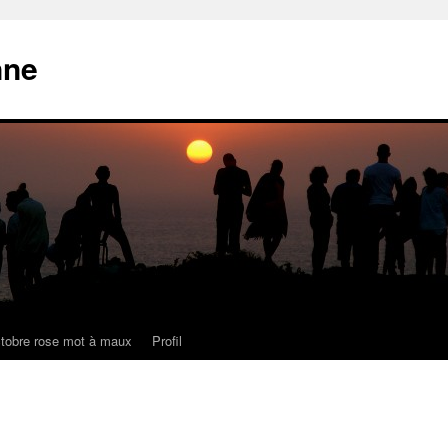
nne
tobre rose mot à maux
Profil