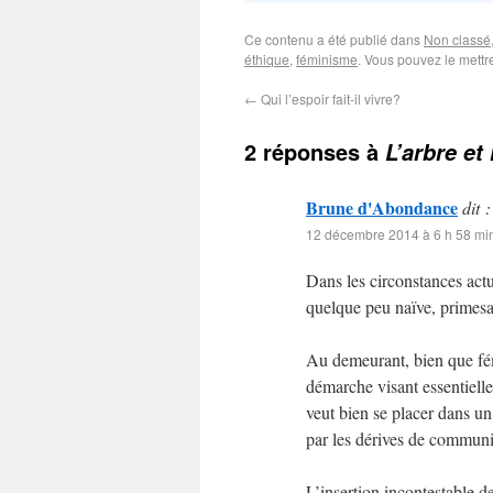
Ce contenu a été publié dans
Non classé
éthique
,
féminisme
. Vous pouvez le mettr
←
Qui l’espoir fait-il vivre?
2 réponses à
L’arbre et 
Brune d'Abondance
dit :
12 décembre 2014 à 6 h 58 mi
Dans les circonstances actu
quelque peu naïve, primesau
Au demeurant, bien que fémi
démarche visant essentielle
veut bien se placer dans un
par les dérives de communi
L’insertion incontestable d