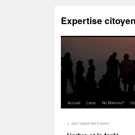
Expertise citoye
Accueil
Liens
No Mammo?
Oc
←
Qui l’espoir fait-il vivre?