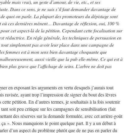
oyable mais vrai), un geste d’amour, de vie, etc., et ses
juste. Dans ce sens, je ne sais s’il faut demander davantage de
r de quoi on parle. La plupart des promoteurs du dépistage sont
ait où ces dernières mènent… Davantage de réflexion, oui, 100 %
our cet aspect-là de la pétition. Cependant cette focalisation sur
est réductrice. En règle générale, les techniques de persuasion en
nt tout simplement pas avoir leur place dans une campagne de
 des femmes est à mon sens bien davantage choquante que
, malheureusement, aussi vieille que la pub elle-même. Ce qui est à
bien plus grave que l’affichage de seins. L’arbre ne doit pas
signer en exposant les arguments en vertu desquels j’aurais tout
uis ravisée, ayant trop l’impression de signer du bout des lèvres
ette pétition. En d’autres termes, je souhaitais à la fois soutenir
ant soit peu critique sur les campagnes de sensibilisation (fait
émettant des réserves sur la demande formulée, avec cet arrière-goût
 ça ». Nous manquions le point quelque part. Il y a un début à
e parler d’un aspect du problème plutôt que de ne pas en parler du