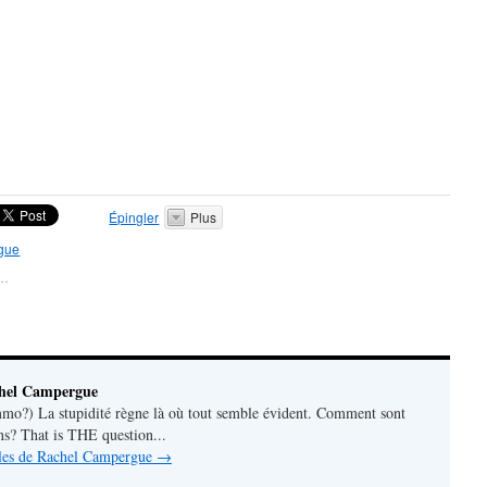
Épingler
Plus
gue
t…
chel Campergue
o?) La stupidité règne là où tout semble évident. Comment sont
ns? That is THE question...
icles de Rachel Campergue
→