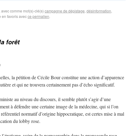
, avec comme mot(s)-clé(s)
campagne de dépistage
,
désinformation
,
e en favoris avec
ce permalien
.
la forêt
n
elles, la pétition de Cécile Bour constitue une action d’apparence
tière et qui ne trouvera certainement pas d’écho significatif.
niste au niveau du discours, il semble plutôt s’agir d’une
ment à défendre une certaine image de la médecine, qui si l’on
 référentiel normatif d’origine hippocratique, est certes mise à mal
cation du lobby rose.
e l’érotisme, voire de la pornographie dans la propagande rose