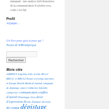
manquait : une analyse irrévérencieuse
de la communication d’octobre rose,
voilà c’est fait
Profil
Atypique....
Un livre pour quoi et pour qui ?
Tweets de @RCampergue
Mots clés
AMHDCS
Angelina Jolie
Archie Bleyer
BRCA1 et BRCA2
breast screening outcomes
in Europe
British Medical Journal
campagne
de dépistage
cancer
Catherine Sokolsky
conflits
communication
catégories
d'intérêt
droit
Dominique Gros
d'expression
Droits d'auteur
décision
dépistage
décryptage