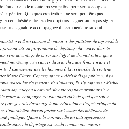
 de l’auteur et elle a toute ma sympathie pour son « coup de
gné la pétition. Quelques explications ne sont peut-être pas
nguement, hésité entre les deux options : signer ou ne pas signer.
’apposer ma signature accompagnée du commentaire suivant :
amourisé » et il est courant de montrer des poitrines de top-models
pour promouvoir un programme de dépistage du cancer du sein
mon sens davantage de miser sur l’effet de dramatisation qui a
gument marketing : un cancer du sein chez une femme jeune et
rits. J’ose espérer que les hommes à la recherche de contenu
eter Marie Claire. Concernant ce « déshabillage public », il ne
ople masculins s’y mettent. Et d’ailleurs, ils s’y sont mis : Michel
dant son caleçon il est vrai dieu merci) pour promouvoir le
Ce genre de campagne est tout aussi ridicule quel que soit le
e part, je crois davantage à une éducation à l’esprit critique du
rs, l’interdiction devrait porter sur l’usage des méthodes de
nté publique. Quant à la morale, elle est outrageusement
sibilisation : le dépistage est vendu comme une mesure