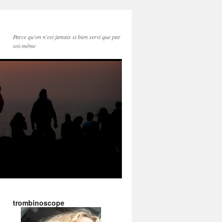
Parce qu'on n'est jamais si bien servi que par
soi-même
trombinoscope