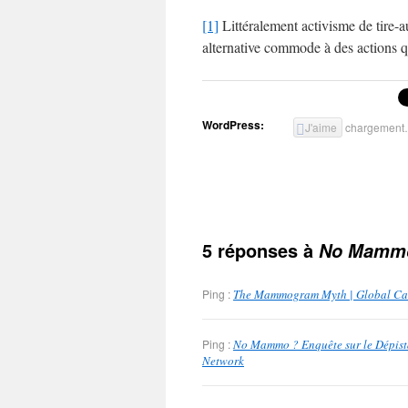
[1]
Littéralement activisme de tire-au
alternative commode à des actions qu
WordPress:
J'aime
chargemen
5 réponses à
No Mamm
Ping :
The Mammogram Myth | Global Ca
Ping :
No Mammo ? Enquête sur le Dépist
Network