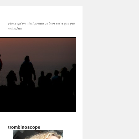
Parce qu'on n'est jamais si bien servi que par
soi-même
trombinoscope