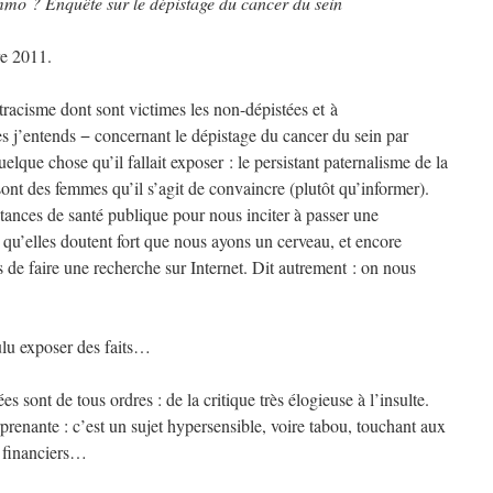
o ? Enquête sur le dépistage du cancer du sein
re 2011.
ostracisme dont sont victimes les non-dépistées et à
es j’entends − concernant le dépistage du cancer du sein par
lque chose qu’il fallait exposer : le persistant paternalisme de la
nt des femmes qu’il s’agit de convaincre (plutôt qu’informer).
tances de santé publique pour nous inciter à passer une
u’elles doutent fort que nous ayons un cerveau, et encore
de faire une recherche sur Internet. Dit autrement : on nous
oulu exposer des faits…
s sont de tous ordres : de la critique très élogieuse à l’insulte.
rprenante : c’est un sujet hypersensible, voire tabou, touchant aux
s financiers…