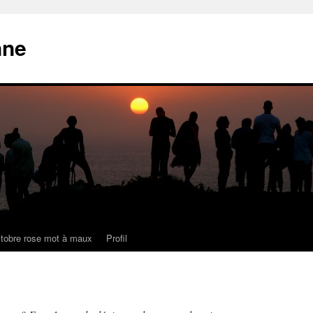
nne
tobre rose mot à maux
Profil