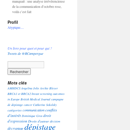
manquait : une analyse irrévérencieuse
de la communication d’octobre rose,
voilà c’est fait
Profil
Atypique....
Un livre pour quoi et pour qui ?
Tweets de @RCampergue
Mots clés
AMHDCS
Angelina Jolie
Archie Bleyer
BRCA1 et BRCA2
breast screening outcomes
in Europe
British Medical Journal
campagne
de dépistage
cancer
Catherine Sokolsky
conflits
communication
catégories
d'intérêt
droit
Dominique Gros
d'expression
Droits d'auteur
décision
dépistage
décryptage