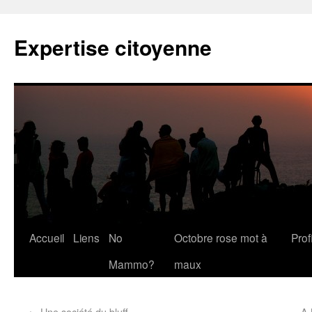
Expertise citoyenne
Accueil
Liens
No
Octobre rose mot à
Profi
Mammo?
maux
←
Une société du bluff
A 