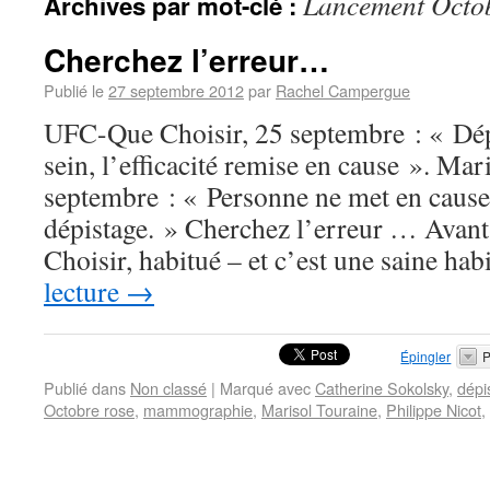
Lancement Octob
Archives par mot-clé :
Cherchez l’erreur…
Publié le
27 septembre 2012
par
Rachel Campergue
UFC-Que Choisir, 25 septembre : « Dép
sein, l’efficacité remise en cause ». Mar
septembre : « Personne ne met en cause
dépistage. » Cherchez l’erreur … Avan
Choisir, habitué – et c’est une saine h
lecture
→
Épingler
P
Publié dans
Non classé
|
Marqué avec
Catherine Sokolsky
,
dépi
Octobre rose
,
mammographie
,
Marisol Touraine
,
Philippe Nicot
,