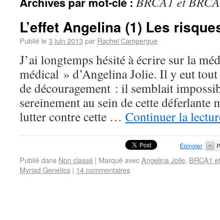
BRCA1 et BRCA
Archives par mot-clé :
L’effet Angelina (1) Les risque
Publié le
3 juin 2013
par
Rachel Campergue
J’ai longtemps hésité à écrire sur la mé
médical » d’Angelina Jolie. Il y eut tou
de découragement : il semblait impossib
sereinement au sein de cette déferlante
lutter contre cette …
Continuer la lectu
Épingler
P
Publié dans
Non classé
|
Marqué avec
Angelina Jolie
,
BRCA1 e
Myriad Genetics
|
14 commentaires